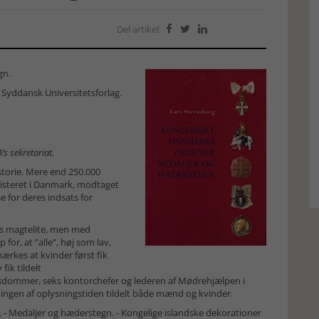
Del artikel:



gn.
 Syddansk Universitetsforlag.
s sekretariat.
storie. Mere end 250.000
sisteret i Danmark, modtaget
for deres indsats for
ts magtelite, men med
for, at ”alle”, høj som lav,
rkes at kvinder først fik
fik tildelt
dommer, seks kontorchefer og lederen af Mødrehjælpen i
ningen af oplysningstiden tildelt både mænd og kvinder.
v. - Medaljer og hæderstegn. - Kongelige islandske dekorationer