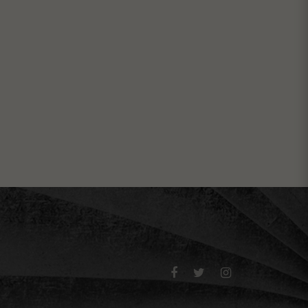


