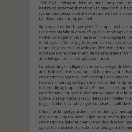
1920-1941. - Miniaturedekorationer, båndspænder mv. I
beskrevet systematisk med oplysninger om bl.a. baggr
systematisk beskrivelse af dekorationen. I det sidste
båndspænder kort og generelt.
Som nævnt er der i bogen givet eksempler på tildelinge
Det drejer sig faktisk om et afslag på at modtage Da
hvilket var noget af det fineste en ikke kongelig kun
modtageren: Den østrigske kejsers overstaldmester, f
Dannebrogsorden. Han afslog imidlertid med den begru
modtage andre ordener end de højeste ordener fra fr
at tildelingen skulle betragtes som usket.
I modsætning til tidligere, hvor der overvejende blev 
år indstiftet flere dekorationer til belønning for inds
internationale opgaver. Som eksempel kan nævnes For
tildeles militært og civilt personel, der under kampha
heltemodig og tapper indsats. En medalje for tapperhed
indstiftelsen annulleret under hensyntagen til at k
tydske [slesvig-holstenske] Undersaatter”. Heller ikke
begge tilfælde blev uddelingen standset af politiske 
Udover de kongelige ordener mv. er der også medtag
dekorationer og Grønlands Hjemmestyres Fortjenstm
internationale dekorationer. Blandt de sidste kan næ
og det hollandske fortjenstkors for deltagelse i Nij