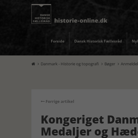
Forside
Dansk Historisk Fællesråd
Nyh
Danmark - Historie og topografi
Bøger
Anmeldel



Forrige artikel
Kongeriget Danm
Medaljer og Hæd