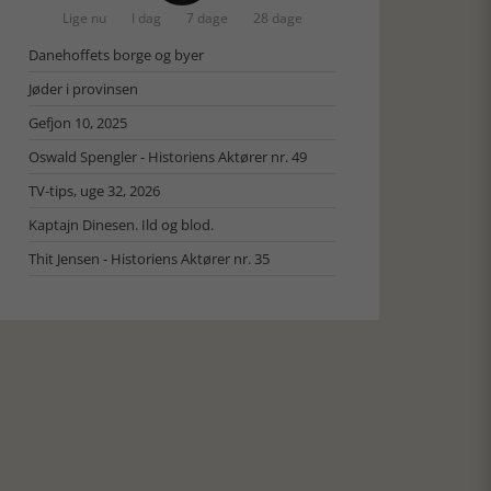
Lige nu
I dag
7 dage
28 dage
Danehoffets borge og byer
Jøder i provinsen
Gefjon 10, 2025
Oswald Spengler - Historiens Aktører nr. 49
TV-tips, uge 32, 2026
Kaptajn Dinesen. Ild og blod.
Thit Jensen - Historiens Aktører nr. 35