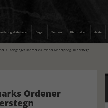
eder og aktiviteter
Bøger
Temaer
HistorieLab
Arkiv
ser
Kongeriget Danmarks Ordener Medaljer og Hæderstegn

arks Ordener
erstegn