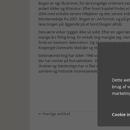
Bogen er rigt illustreret, for de kongelige ordeners 
anført kilder og litteratur. Efter hvert kapitel findes 
2004 med enkelte senere tilføjelser og den senest ind
Mindemedalje fra 2001. Bogen er i A4 format, og på gr
læse bogen på: liggende på et bord (bogen altså).
Desværre virker ryggen ikke så solid. Efter en uges læs
mange års flittig brug. En enkelt ting mangler jeg, nem
finde en bestemt dekoration. Og så savner jeg perso
Kongeriget Danmarks Medaljer og Hæderstegn
, men for
Sidstnævnte bog har siden 1990 været et standardværk
der har ventet på fortsættelsen. Og vi har ikke vent
Ordener og Hæderstegn
har vi fået en bog der i mange
samlere og historisk interesserede.
Dette web
brug af 
marketin
Forrige artikel
Cookie in