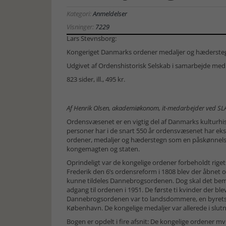
Kategori:
Anmeldelser
Visninger:
7229
Lars Stevnsborg:
Kongeriget Danmarks ordener medaljer og hæderste
Udgivet af Ordenshistorisk Selskab i samarbejde med
823 sider, ill., 495 kr.
Af Henrik Olsen, akademiøkonom, it-medarbejder ved SLA’
Ordensvæsenet er en vigtig del af Danmarks kulturhi
personer har i de snart 550 år ordensvæsenet har ek
ordener, medaljer og hæderstegn som en påskønnelse 
kongemagten og staten.
Oprindeligt var de kongelige ordener forbeholdt rige
Frederik den 6’s ordensreform i 1808 blev der åbnet op 
kunne tildeles Dannebrogsordenen. Dog skal det bemæ
adgang til ordenen i 1951. De første ti kvinder der blev 
Dannebrogsordenen var to landsdommere, en byrets
København. De kongelige medaljer var allerede i slut
Bogen er opdelt i fire afsnit: De kongelige ordener m