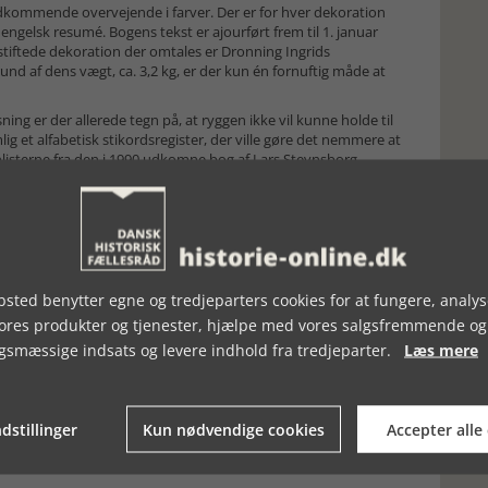
vedkommende overvejende i farver. Der er for hver dekoration
et engelsk resumé. Bogens tekst er ajourført frem til 1. januar
stiftede dekoration der omtales er Dronning Ingrids
und af dens vægt, ca. 3,2 kg, er der kun én fornuftig måde at
ning er der allerede tegn på, at ryggen ikke vil kunne holde til
lig et alfabetisk stikordsregister, der ville gøre det nemmere at
nlisterne fra den i 1990 udkomne bog af Lars Stevnsborg
fatteren oplyser at en særskilt udgivelse med disse er planlagt.
 for alle der interesserer sig for dette område. Vi er mange
et forgæves. Med udgivelsen af
Kongerigets Danmarks Medaljer
 år fremover vil være standardværket for faghistorikere,
sted benytter egne og tredjeparters cookies for at fungere, analys
vores produkter og tjenester, hjælpe med vores salgsfremmende og
gsmæssige indsats og levere indhold fra tredjeparter.
Læs mere
dstillinger
Kun nødvendige cookies
Accepter alle