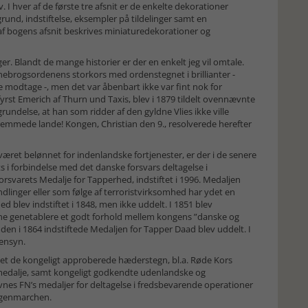
 hver af de første tre afsnit er de enkelte dekorationer
und, indstiftelse, eksempler på tildelinger samt en
 af bogens afsnit beskrives miniaturedekorationer og
r. Blandt de mange historier er der en enkelt jeg vil omtale.
nnebrogsordenens storkors med ordenstegnet i brillianter -
ne modtage -, men det var åbenbart ikke var fint nok for
yrst Emerich af Thurn und Taxis, blev i 1879 tildelt ovennævnte
ndelse, at han som ridder af den gyldne Vlies ikke ville
emmede lande! Kongen, Christian den 9., resolverede herefter
været belønnet for indenlandske fortjenester, er der i de senere
ats i forbindelse med det danske forsvars deltagelse i
svarets Medalje for Tapperhed, indstiftet i 1996. Medaljen
ndlinger eller som følge af terroristvirksomhed har ydet en
 blev indstiftet i 1848, men ikke uddelt. I 1851 blev
unne genetablere et godt forhold mellem kongens ”danske og
 den i 1864 indstiftede Medaljen for Tapper Daad blev uddelt. I
hensyn.
et de kongeligt approberede hæderstegn, bl.a. Røde Kors
edalje, samt kongeligt godkendte udenlandske og
vnes FN’s medaljer for deltagelse i fredsbevarende operationer
megenmarchen.