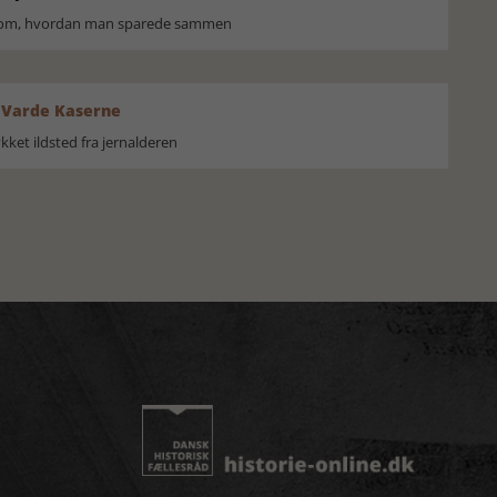
r om, hvordan man sparede sammen
 Varde Kaserne
ket ildsted fra jernalderen