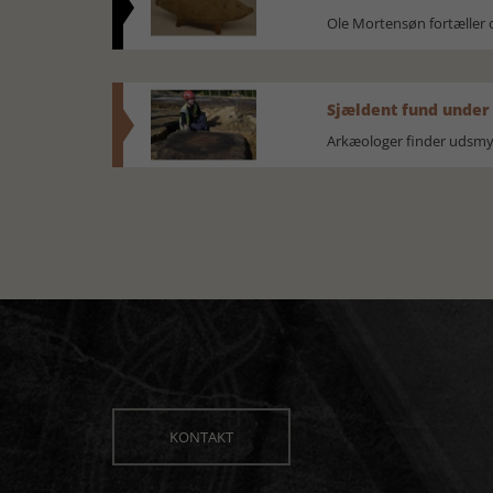
Ole Mortensøn fortælle
Sjældent fund under
Arkæologer finder udsmyk
KONTAKT