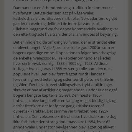
Danmark har en århundredelang tradition for kommerciel
hvalfangst. Det gælder især jagt på vågehvaler,
kaskelothvaler, nordkapere m.fl. i bl.a. Nordatlanten, og det
gælder marsvin og delfiner i de indre farvande, bl.a. i
Lillebælt. Baggrund var for denne kommercielle hvalfang var
den eftertragtede hvaltran, der bl.a. anvendtes til belysning.
Det er imidlertid de omkring 90 hvaler, der er strandet eller
er blevet fanget i Vejle Fjord i de sidste godt 200 år, som er
bogens egentlige emne. Dispositionen følger hovedsageligt
de enkelte hvalepisoder. Tre kapitler omhandler således
hver sin finhval, nemlig i 1888, i 1905 og i 1923. Af disse
indtager hvalen Jonas i 1888 en særlig rolle som den mest
populære hval. Den blev først fragtet rundt i landet til
forevisning mod betaling og siden sendt på turné til Berlin
og Wien. Der blev skrevet skillingsviser, trykt afbildninger,
skrevet et hav af artikler og meget andet. Derfor er det også
bogens længste kapitel (s. 35-93). Den næste, 1905-
finhvalen, blev fanget efter en lang og meget blodig jagt, og
derfor fremkom der for første gang kritiske røster af
dyreetisk karakter. Det samme var tilfældet med 1923-
finhvalen. Den voksende kritik af disse hvaldrab kunne dog
ikke forhindre den store grindemassakre i 1954, hvor 63
grindehvaler under stor bevågenhed blev jagtet og aflivet i