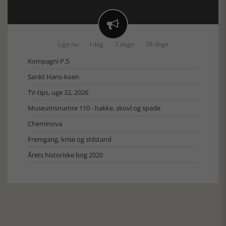

Lige nu
I dag
7 dage
28 dage
Kompagni P.5.
Sankt Hans-koen
TV-tips, uge 32, 2026
Museumsnumre 110 - hakke, skovl og spade
Cheminova
Fremgang, krise og stilstand
Årets historiske bog 2020