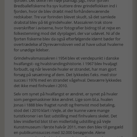
fjorden. Det skete i en nøje planlagt jagt, hvor fjorten
Bredballefiskerne fra syv kuttere drev grindeflokken ind i
fjorden, hvor de blev dræbt med forhåndenværende
redskaber. Tre var forinden blevet skudt, så det samlede
drabstal blev på 66 grindehvaler. Massakren trak store
overskrifter i aviserne, hvor fotografier bidrog til at rejse en
folkestemning mod det dyrplageri, der var udøvet. Ni af de
fjorten fiskerne blev da også efterfølgende idømt bøder for
overtrædelse af Dyreværnsloven ved at have udsat hvalerne
for unødige lidelser.
Grindehvalsmassakren i 1954 blev et vendepunkt i danske
hvalfangst- og hvalstrandingshistorie. I 1967 blev hvaljagt
forbudt, og når levende hvaler er strandet, har man gjort
forsøg på søsætning af dem. Det lykkedes f.eks. med stor
succes i 1976 med en strandet vågehval. Desværre lykkedes
det ikke med finhvalen i 2010.
Selv om synet på hvalfangst er ændret, er synet på hvaler
som pengemaskiner ikke ændret. Lige som bl.a. hvalen
Jonas i 1888 blev fragtet rundt og fremvist mod betaling,
stod det i 2010 klart i Vejle, at der kunne være mange
turistkroner i en fast udstilling med finhvalens skelet. Det
blev imidlertid blot til en midlertidig udstilling på Vejle
Kunstmuseum i første halvår 2011, men den blev til gengæld
en publikumssucces med 32.000 besøgende. Alene