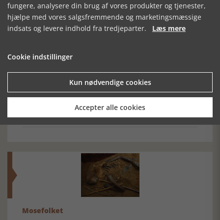
fungere, analysere din brug af vores produkter og tjenester,
hjælpe med vores salgsfremmende og marketingsmæssige
indsats og levere indhold fra tredjeparter.
Læs mere
SE RELATEREDE ARTIKLER
Cookie indstillinger
Kun nødvendige cookies
UDSTYKNINGERNE
MED VINDEN
RUDKØBING
PÅ
SOM VIDNE
Accepter alle cookies
LINDERSVOLD
Mosefolket