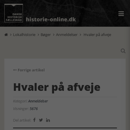
Lokalhistorie
Bøger
Anmeldelser
Hvaler på afveje





Forrige artikel
Hvaler på afveje
Kategori:
Anmeldelser
Visninger:
5676
Del artikel:


