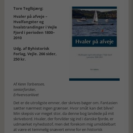
Tore Teglbjærg:
Hvaler på afveje –
Hvalfangster og
hvalstrandinger i Vejle
Fjord i perioden 1800–
2010
Udg. af Byhistorisk
Forlag, Vejle. 266 sider,
250 kr.
Af
Kenn Tarbensen,
seniorforsker,
Erhvervsarkivet
Det er de utroligste emner, der skrives bøger om. Fantasien
sætter nærmest ingen grænser. Hvor småt kan det blive?
Min skepsis var meget stor, da denne bog landede på mit
skrivebord. Hvaler, der forvilder sig ind i danske fjorde, er
udmærket nyhedsstof, men det forekom mig umiddelbart
at være et temmelig snævert emne for en historisk