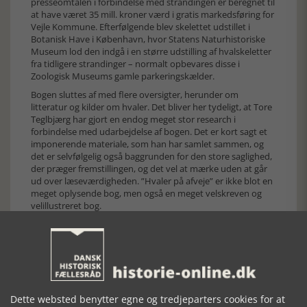
presseomtalen i forbindelse med strandingen er beregnet til
at have været 35 mill. kroner værd i gratis markedsføring for
Vejle Kommune. Efterfølgende blev skelettet udstillet i
Botanisk Have i København, hvor Statens Naturhistoriske
Museum lod den indgå i en større udstilling af hvalskeletter
fra tidligere strandinger – normalt opbevares disse i
Zoologisk Museums gamle parkeringskælder.
Bogen sluttes af med flere oversigter, herunder om
litteratur og kilder om hvaler. Det bliver her tydeligt, at Tore
Teglbjærg har gjort en endog meget stor research i
forbindelse med udarbejdelse af bogen. Det er kort sagt et
imponerende materiale, som han har samlet sammen, og
det er selvfølgelig også baggrunden for den store saglighed,
der præger fremstillingen, og det vel at mærke uden at går
ud over læseværdigheden. ”Hvaler på afveje” er ikke blot en
meget oplysende bog, men også en meget velskreven og
velillustreret bog.
Dette websted benytter egne og tredjeparters cookies for at
Forrige artikel