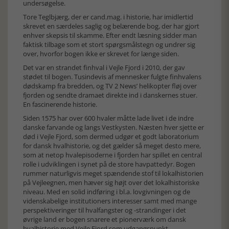
undersøgelse.
Tore Teglbjærg, der er cand.mag. i historie, har imidlertid
skrevet en særdeles saglig og belærende bog, der har gjort
enhver skepsis til skamme. Efter endt læsning sidder man
faktisk tilbage som et stort spørgsmålstegn og undrer sig
over, hvorfor bogen ikke er skrevet for længe siden.
Det var en strandet finhval i Vejle Fjord i 2010, der gav
stødet til bogen. Tusindevis af mennesker fulgte finhvalens
dødskamp fra bredden, og TV 2 News’ helikopter fløj over
fjorden og sendte dramaet direkte ind i danskernes stuer.
En fascinerende historie.
Siden 1575 har over 600 hvaler måtte lade livet i de indre
danske farvande og langs Vestkysten. Næsten hver sjette er
død i Vejle Fjord, som dermed udgør et godt laboratorium
for dansk hvalhistorie, og det gælder så meget desto mere,
som at netop hvalepisoderne i fjorden har spillet en central
rolle i udviklingen i synet på de store havpattedyr. Bogen
rummer naturligvis meget spændende stof til lokalhistorien
på Vejleegnen, men hæver sig højt over det lokalhistoriske
niveau. Med en solid indføring i bl.a. lovgivningen og de
videnskabelige institutioners interesser samt med mange
perspektiveringer til hvalfangster og -strandinger i det
øvrige land er bogen snarere et pionerværk om dansk
hvalhistorie med Vejle Fjord som udgangspunkt.