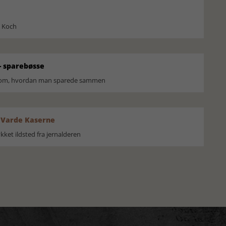
l Koch
 sparebøsse
r om, hvordan man sparede sammen
 Varde Kaserne
ket ildsted fra jernalderen