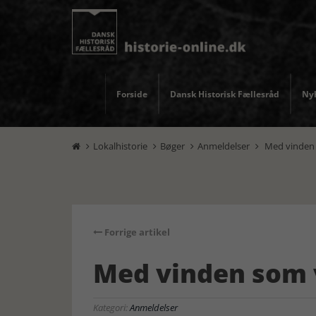
Forside
Dansk Historisk Fællesråd
Nyh
Lokalhistorie
Bøger
Anmeldelser
Med vinden




Forrige artikel
Med vinden som 
Kategori:
Anmeldelser