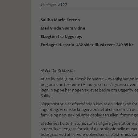
Visninger:
2162
Saliha Marie Fetteh
Med vinden som vidne
Slægten fra Uggerby.
Forlaget Historia. 432 sider illustreret 249,95 kr
Af Per Ole Schovsbo
At en kvindelig muslimsk konvertit – ovenikøbet en im
bog om sine forfædre i Vendsyssel er så grænseoversk
løgn. Næppe har nogen skrevet bedre om Uggerby og
Saliha.
Slægtshistorie er efterhånden blevet en lidenskab for 
ingenting. Vi er ikke længere en del af et sted men del
familie og netværk på arbejdspladsen eller i foreninge
Stedernes kulturhistorie, som tidligere generationers 
steder ikke længere fortalt af de professionelle museu
besøgstal ved at servere oplevelser så elektronisk som