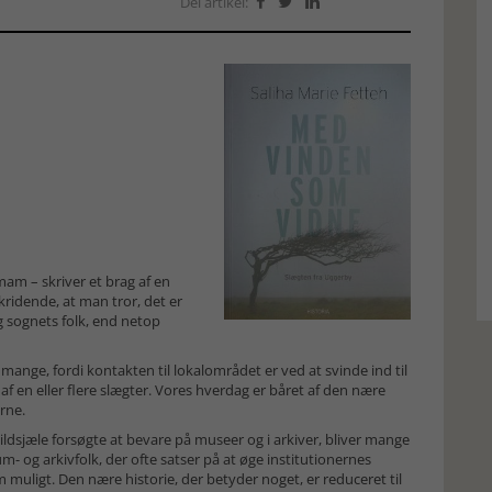
Del artikel:



am – skriver et brag af en
ridende, at man tror, det er
 sognets folk, end netop
mange, fordi kontakten til lokalområdet er ved at svinde ind til
 af en eller flere slægter. Vores hverdag er båret af den nære
rne.
ildsjæle forsøgte at bevare på museer og i arkiver, bliver mange
m- og arkivfolk, der ofte satser på at øge institutionernes
 muligt. Den nære historie, der betyder noget, er reduceret til