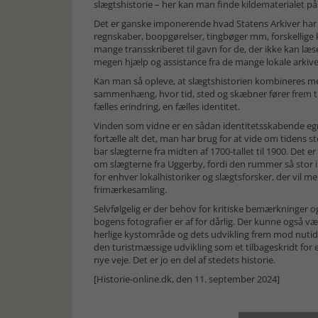
slægtshistorie – her kan man finde kildematerialet på
Det er ganske imponerende hvad Statens Arkiver har l
regnskaber, boopgørelser, tingbøger mm, forskellige
mange transskriberet til gavn for de, der ikke kan læ
megen hjælp og assistance fra de mange lokale arkiver, d
Kan man så opleve, at slægtshistorien kombineres med
sammenhæng, hvor tid, sted og skæbner fører frem til d
fælles erindring, en fælles identitet.
Vinden som vidne er en sådan identitetsskabende egns
fortælle alt det, man har brug for at vide om tidens s
bar slægterne fra midten af 1700-tallet til 1900. Det e
om slægterne fra Uggerby, fordi den rummer så stor in
for enhver lokalhistoriker og slægtsforsker, der vil 
frimærkesamling.
Selvfølgelig er der behov for kritiske bemærkninger og
bogens fotografier er af for dårlig. Der kunne også væ
herlige kystområde og dets udvikling frem mod nutid
den turistmæssige udvikling som et tilbageskridt for 
nye veje. Det er jo en del af stedets historie.
[Historie-online.dk, den 11. september 2024]