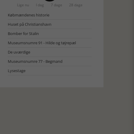
Lige nu
I dag
7 dage
28 dage
Købmændenes historie
Huset på Christianshavn
Bomber for Stalin
Museumsnumre 91 - Hilde og tøjrepæl
De uværdige
Museumsnumre 77 - Begmand
Lysestage