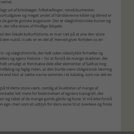
 nettet.
agt ud af kirkebøger, folketællinger, retsdokumenter,
 kortudgaver og meget andet af håndskrevne kilder og tilmed er
se de gamle gotiske bogstaver. Der er slægtshistoriske kurser og
er ofte drives af frivillige ildsjæle.
 den lokale kulturhistorie, er man tæt på at ane den store
en nutid, vi selv er en del af. Herved giver fortiden os en
- og slægtshistorie, der helt uden sidestykke fortæller og
tedets og egens historie – for at forstå de mange skæbner, der
r helt umuligt at fremhæve dele eller elementer af Salihas bog
dføling og faglig viden, at den burde være obligatorisk læsning
mere end blot at sætte navne sammen i et katalog, som var det en
så til dette store værk, nemlig at kvaliteten af mange af
re kælet lidt mere for beskrivelsen af egnens topografi, det
en og tabet af de mange gamle gårde og huse. Vi må ikke forstå
en egn, men som et udtryk for dens evne til at overleve og finde