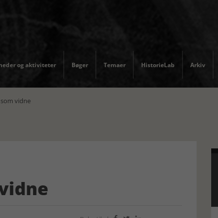
eder og aktiviteter
Bøger
Temaer
HistorieLab
Arkiv
 som vidne
vidne