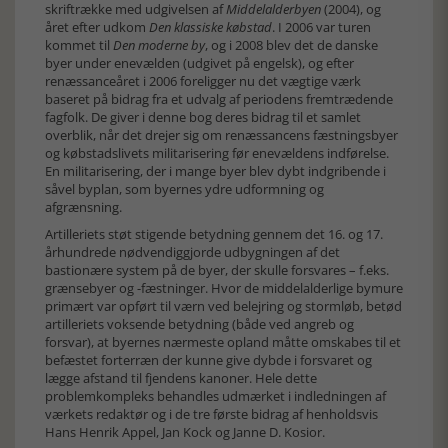
skriftrække med udgivelsen af
Middelalderbyen
(2004), og
året efter udkom
Den klassiske købstad
. I 2006 var turen
kommet til
Den moderne by
, og i 2008 blev det de danske
byer under enevælden (udgivet på engelsk), og efter
renæssanceåret i 2006 foreligger nu det vægtige værk
baseret på bidrag fra et udvalg af periodens fremtrædende
fagfolk. De giver i denne bog deres bidrag til et samlet
overblik, når det drejer sig om renæssancens fæstningsbyer
og købstadslivets militarisering før enevældens indførelse.
En militarisering, der i mange byer blev dybt indgribende i
såvel byplan, som byernes ydre udformning og
afgrænsning.
Artilleriets støt stigende betydning gennem det 16. og 17.
århundrede nødvendiggjorde udbygningen af det
bastionære system på de byer, der skulle forsvares – f.eks.
grænsebyer og -fæstninger. Hvor de middelalderlige bymure
primært var opført til værn ved belejring og stormløb, betød
artilleriets voksende betydning (både ved angreb og
forsvar), at byernes nærmeste opland måtte omskabes til et
befæstet forterræn der kunne give dybde i forsvaret og
lægge afstand til fjendens kanoner. Hele dette
problemkompleks behandles udmærket i indledningen af
værkets redaktør og i de tre første bidrag af henholdsvis
Hans Henrik Appel, Jan Kock og Janne D. Kosior.