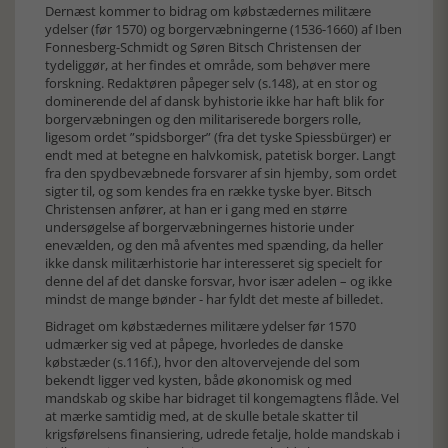
Dernæst kommer to bidrag om købstædernes militære
ydelser (før 1570) og borgervæbningerne (1536-1660) af Iben
Fonnesberg-Schmidt og Søren Bitsch Christensen der
tydeliggør, at her findes et område, som behøver mere
forskning. Redaktøren påpeger selv (s.148), at en stor og
dominerende del af dansk byhistorie ikke har haft blik for
borgervæbningen og den militariserede borgers rolle,
ligesom ordet ”spidsborger” (fra det tyske Spiessbürger) er
endt med at betegne en halvkomisk, patetisk borger. Langt
fra den spydbevæbnede forsvarer af sin hjemby, som ordet
sigter til, og som kendes fra en række tyske byer. Bitsch
Christensen anfører, at han er i gang med en større
undersøgelse af borgervæbningernes historie under
enevælden, og den må afventes med spænding, da heller
ikke dansk militærhistorie har interesseret sig specielt for
denne del af det danske forsvar, hvor især adelen – og ikke
mindst de mange bønder - har fyldt det meste af billedet.
Bidraget om købstædernes militære ydelser før 1570
udmærker sig ved at påpege, hvorledes de danske
købstæder (s.116f.), hvor den altovervejende del som
bekendt ligger ved kysten, både økonomisk og med
mandskab og skibe har bidraget til kongemagtens flåde. Vel
at mærke samtidig med, at de skulle betale skatter til
krigsførelsens finansiering, udrede fetalje, holde mandskab i