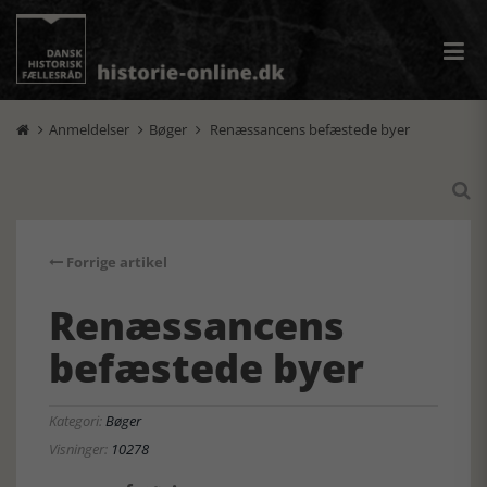
Anmeldelser
Bøger
Renæssancens befæstede byer




Forrige artikel
Renæssancens
befæstede byer
Kategori:
Bøger
Visninger:
10278