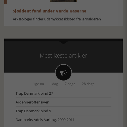
Sjældent fund under Varde Kaserne
Arkæologer finder udsmykket ildsted fra jernalderen
Mest læste artikler

Lige nu
I dag
7 dage
28 dage
Trap Danmark bind 27
Ardenneroffensiven
Trap Danmark bind 9
Danmarks Adels Aarbog, 2009-2011