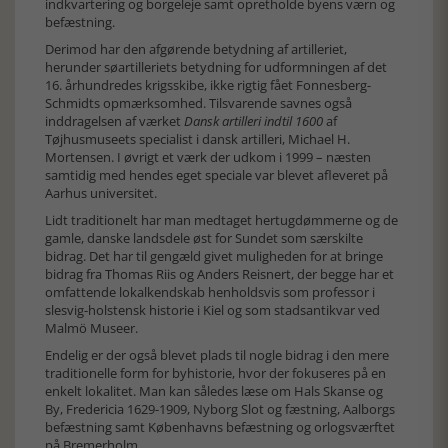
indkvartering og borgeleje samt opretholde byens værn og
befæstning.
Derimod har den afgørende betydning af artilleriet,
herunder søartilleriets betydning for udformningen af det
16. århundredes krigsskibe, ikke rigtig fået Fonnesberg-
Schmidts opmærksomhed. Tilsvarende savnes også
inddragelsen af værket
Dansk artilleri indtil 1600
af
Tøjhusmuseets specialist i dansk artilleri, Michael H.
Mortensen. I øvrigt et værk der udkom i 1999 – næsten
samtidig med hendes eget speciale var blevet afleveret på
Aarhus universitet.
Lidt traditionelt har man medtaget hertugdømmerne og de
gamle, danske landsdele øst for Sundet som særskilte
bidrag. Det har til gengæld givet muligheden for at bringe
bidrag fra Thomas Riis og Anders Reisnert, der begge har et
omfattende lokalkendskab henholdsvis som professor i
slesvig-holstensk historie i Kiel og som stadsantikvar ved
Malmö Museer.
Endelig er der også blevet plads til nogle bidrag i den mere
traditionelle form for byhistorie, hvor der fokuseres på en
enkelt lokalitet. Man kan således læse om Hals Skanse og
By, Fredericia 1629-1909, Nyborg Slot og fæstning, Aalborgs
befæstning samt Københavns befæstning og orlogsværftet
på Bremerholm.