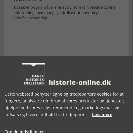
Alt i alt er bogen i såvel emnevalg, som i sin bredde og fine
udformning med mange gode illustrationer meget
anbefalelsesværdig.
Forrige artikel
SE RELATEREDE ARTIKLER
Dette websted benytter egne og tredjeparters cookies for at
fungere, analysere din brug af vores produkter og tjenester,
hjælpe med vores salgsfremmende og marketingsmæssige
indsats og levere indhold fra tredjeparter.
Læs mere
GULDET FRA
HERTUGDØMMET
LUTHER OG
ØRESUND
DANMARK I 500
Cookie indstillinger
ÅR