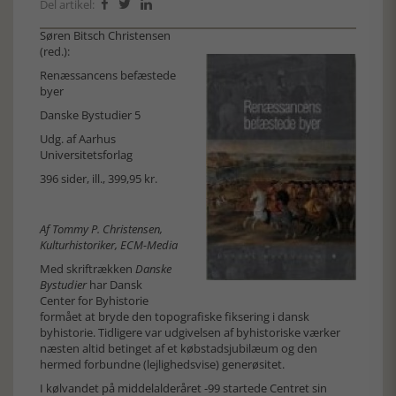
Del artikel:



Søren Bitsch Christensen
(red.):
Renæssancens befæstede
byer
Danske Bystudier 5
Udg. af Aarhus
Universitetsforlag
396 sider, ill., 399,95 kr.
Af Tommy P. Christensen,
Kulturhistoriker, ECM-Media
Med skriftrækken
Danske
Bystudier
har Dansk
Center for Byhistorie
formået at bryde den topografiske fiksering i dansk
byhistorie. Tidligere var udgivelsen af byhistoriske værker
næsten altid betinget af et købstadsjubilæum og den
hermed forbundne (lejlighedsvise) generøsitet.
I kølvandet på middelalderåret -99 startede Centret sin