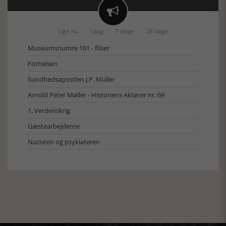

Lige nu
I dag
7 dage
28 dage
Museumsnumre 161 - fliser
Fortielsen
Sundhedsapostlen J.P. Müller
Arnold Peter Møller - Historiens Aktører nr. 69
1. Verdenskrig
Gæstearbejderne
Nazisten og psykiateren