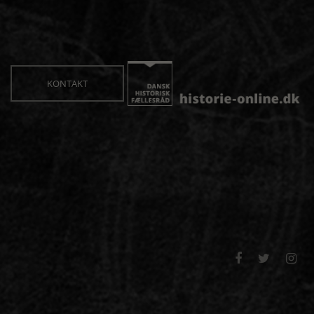
KONTAKT


