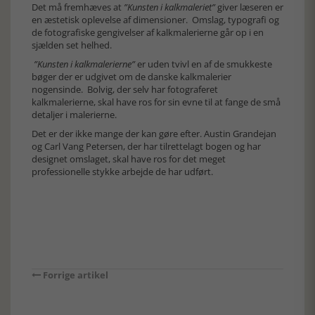
Det må fremhæves at
”Kunsten i kalkmaleriet”
giver læseren er
en æstetisk oplevelse af dimensioner. Omslag, typografi og
de fotografiske gengivelser af kalkmalerierne går op i en
sjælden set helhed.
”Kunsten i kalkmalerierne”
er uden tvivl en af de smukkeste
bøger der er udgivet om de danske kalkmalerier
nogensinde. Bolvig, der selv har fotograferet
kalkmalerierne, skal have ros for sin evne til at fange de små
detaljer i malerierne.
Det er der ikke mange der kan gøre efter. Austin Grandejan
og Carl Vang Petersen, der har tilrettelagt bogen og har
designet omslaget, skal have ros for det meget
professionelle stykke arbejde de har udført.
Forrige artikel