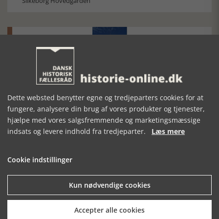
Silkeborg Hovedgården
Historisk festival i Faaborg
Dette websted benytter egne og tredjeparters cookies for at
FOBURGH Faaborg Internationale Historie Festival 2026 30.
oktober - 1. november 2026
fungere, analysere din brug af vores produkter og tjenester,
hjælpe med vores salgsfremmende og marketingsmæssige
indsats og levere indhold fra tredjeparter.
Læs mere
Cookie indstillinger
Historiens Aktører 79 - John Reed
Kun nødvendige cookies
Ole Mortensøn fortæller om den amerikanske journalist
Accepter alle cookies