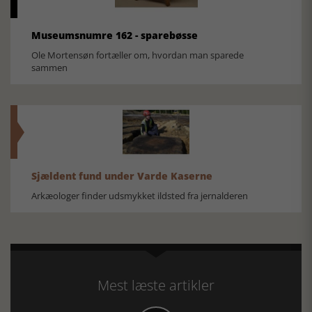
Museumsnumre 162 - sparebøsse
Ole Mortensøn fortæller om, hvordan man sparede
sammen
Sjældent fund under Varde Kaserne
Arkæologer finder udsmykket ildsted fra jernalderen
Mest læste artikler