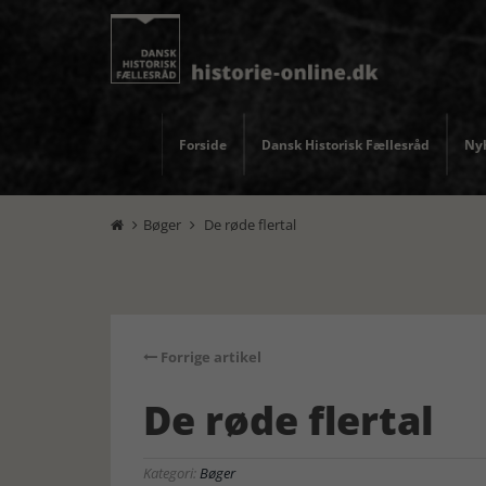
Forside
Dansk Historisk Fællesråd
Nyh
Bøger
De røde flertal


Forrige artikel
De røde flertal
Kategori:
Bøger