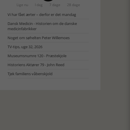
Lige nu
I dag
7 dage
28 dage
Vi har fået ærter – derfor er det mandag
Dansk Medicin - Historien om de danske
medicinfabrikker
Noget om søhelten Peter Willemoes
TV-tips, uge 32, 2026
Museumsnumre 120 - Præstekjole
Historiens Aktører 79 - John Reed
Tjek familiens våbenskjold