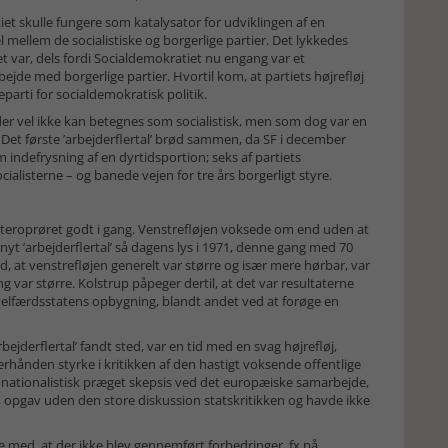
rtiet skulle fungere som katalysator for udviklingen af en
el mellem de socialistiske og borgerlige partier. Det lykkedes
et var, dels fordi Socialdemokratiet nu engang var et
bejde med borgerlige partier. Hvortil kom, at partiets højrefløj
rti for socialdemokratisk politik.
er vel ikke kan betegnes som socialistisk, men som dog var en
 Det første ’arbejderflertal’ brød sammen, da SF i december
m indefrysning af en dyrtidsportion; seks af partiets
isterne – og banede vejen for tre års borgerligt styre.
nteroprøret godt i gang. Venstrefløjen voksede om end uden at
yt ’arbejderflertal’ så dagens lys i 1971, denne gang med 70
ld, at venstrefløjen generelt var større og især mere hørbar, var
 var større. Kolstrup påpeger dertil, at det var resultaterne
til velfærdsstatens opbygning, blandt andet ved at forøge en
bejderflertal’ fandt sted, var en tid med en svag højrefløj,
erhånden styrke i kritikken af den hastigt voksende offentlige
en nationalistisk præget skepsis ved det europæiske samarbejde,
 opgav uden den store diskussion statskritikken og havde ikke
e med, at der ikke blev gennemført forbedringer, fx på