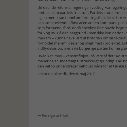
Ud over de reformer regeringen vedtog, var regering
omtaler som partiets ”nedtur”. Partiets store proble
og en mere traditionel omfordelingsfløj (det sidste e
blev som bekendt afløst af en anden kommunalpolitik
som formænd, fordi de så åbenlyst ikke havde begreb s
fra S og RV. På den baggrund - men ikke kun derfor -
man tro – kunne have lært af historien om ’arbejderfl
forholdet mellem idealer og magt med i projektet. En
indflydelse, op, mens de borgerlige partier kunne glæd
Hvad kan man – venstrefløjen - så lære af det? Kolstr
mener de er undersøgt tilstrækkeligt grundigt. Fair n
den netop understreger behovet både for at tænke s
historie-online.dk, den 8. maj 2017
Forrige artikel