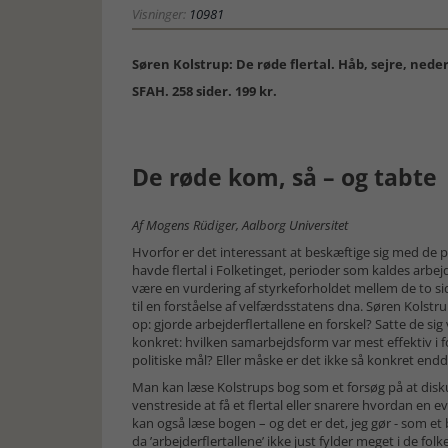
Visninger:
10981
Søren Kolstrup: De røde flertal. Håb, sejre, neder
SFAH. 258 sider. 199 kr.
De røde kom, så – og tabte
Af Mogens Rüdiger, Aalborg Universitet
Hvorfor er det interessant at beskæftige sig med de p
havde flertal i Folketinget, perioder som kaldes arbe
være en vurdering af styrkeforholdet mellem de to si
til en forståelse af velfærdsstatens dna. Søren Kolstru
op: gjorde arbejderflertallene en forskel? Satte de s
konkret: hvilken samarbejdsform var mest effektiv i for
politiske mål? Eller måske er det ikke så konkret endda
Man kan læse Kolstrups bog som et forsøg på at disku
venstreside at få et flertal eller snarere hvordan en 
kan også læse bogen – og det er det, jeg gør - som et
da ’arbejderflertallene’ ikke just fylder meget i de fo