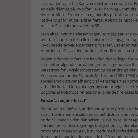
selv har bidraget til). Kan være historien er for trist.
en delforklaring på, hvorfor Helle Thorning-Schmidts
hvorfor Mette Frederiksen og hendes pitbull kun møde
nødvendigt for at tælle til et flertal. Kolstrups hist
mellem Socialdemokratiet og SF.
Men altså, hvis man læser bogen, som jeg gør, er det 
overblik, han kan fortælle en historie så engageret o
involverede ’arbejderpartiers’ projekter. Det er en refl
modsigelse. Så læs den før du sætter dit kryds næste
Bogen indeholder først tre kapitler, der redegør for o
samt efterfølgende forhåbninger om at genoplive flert
katastrofe for Socialdemokratiet og de andre ’gamle’ p
Venstreunion under Francois Mitterand (1981-1984) og
socialdemokrati var afhængig af Venstrepartiet Komm
’arbejderflertal’ i form af regeringssamarbejde eller 
udgøres af Kolstrups refleksioner over de fire cases
Første ’arbejderflertal’
Situationen i 1966 var, at der var opbrud på den parl
samarbejde med Socialdemokratiet drømme om et sam
onde. SF havde siden dannelsen i 1958, hvor DKP røg u
socialdemokratiske regerings boliglovforslag, der bl
omdannes til ejerboliger, blev mødt med utilfredshed
fremgang til partiet, der voksede til 20 mandater, m