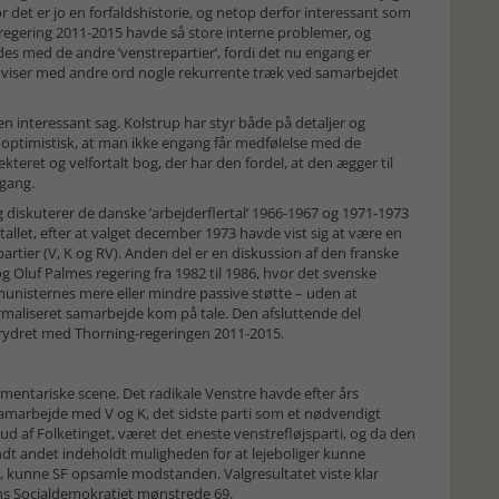
 For det er jo en forfaldshistorie, og netop derfor interessant som
 regering 2011-2015 havde så store interne problemer, og
s med de andre ’venstrepartier’, fordi det nu engang er
orie viser med andre ord nogle rekurrente træk ved samarbejdet
en interessant sag. Kolstrup har styr både på detaljer og
g optimistisk, at man ikke engang får medfølelse med de
ekteret og velfortalt bog, der har den fordel, at den ægger til
 gang.
g diskuterer de danske ’arbejderflertal’ 1966-1967 og 1971-1973
allet, efter at valget december 1973 havde vist sig at være en
artier (V, K og RV). Anden del er en diskussion af den franske
 Oluf Palmes regering fra 1982 til 1986, hvor det svenske
unisternes mere eller mindre passive støtte – uden at
formaliseret samarbejde kom på tale. Den afsluttende del
 krydret med Thorning-regeringen 2011-2015.
amentariske scene. Det radikale Venstre havde efter års
arbejde med V og K, det sidste parti som et nødvendigt
d af Folketinget, været det eneste venstrefløjsparti, og da den
andt andet indeholdt muligheden for at lejeboliger kunne
, kunne SF opsamle modstanden. Valgresultatet viste klar
ens Socialdemokratiet mønstrede 69.