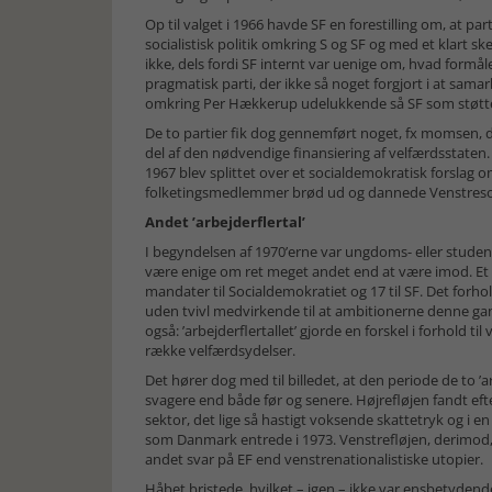
Op til valget i 1966 havde SF en forestilling om, at pa
socialistisk politik omkring S og SF og med et klart sk
ikke, dels fordi SF internt var uenige om, hvad formål
pragmatisk parti, der ikke så noget forgjort i at samar
omkring Per Hækkerup udelukkende så SF som støttepa
De to partier fik dog gennemført noget, fx momsen, d
del af den nødvendige finansiering af velfærdsstaten.
1967 blev splittet over et socialdemokratisk forslag o
folketingsmedlemmer brød ud og dannede Venstresocial
Andet ’arbejderflertal’
I begyndelsen af 1970’erne var ungdoms- eller stude
være enige om ret meget andet end at være imod. Et n
mandater til Socialdemokratiet og 17 til SF. Det forho
uden tvivl medvirkende til at ambitionerne denne gang
også: ’arbejderflertallet’ gjorde en forskel i forhold 
række velfærdsydelser.
Det hører dog med til billedet, at den periode de to ’ar
svagere end både før og senere. Højrefløjen fandt eft
sektor, det lige så hastigt voksende skattetryk og i 
som Danmark entrede i 1973. Venstrefløjen, derimod,
andet svar på EF end venstrenationalistiske utopier.
Håbet bristede, hvilket – igen – ikke var ensbetydend