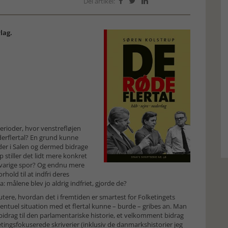
Del artikel:



lag.
erioder, hvor venstrefløjen
jderflertal? En grund kunne
der i Salen og dermed bidrage
p stiller det lidt mere konkret
ig varige spor? Og endnu mere
hold til at indfri deres
: målene blev jo aldrig indfriet, gjorde de?
tere, hvordan det i fremtiden er smartest for Folketingets
eventuel situation med et flertal kunne – burde – gribes an. Man
 bidrag til den parlamentariske historie, et velkomment bidrag
lketingsfokuserede skriverier (inklusiv de danmarkshistorier jeg