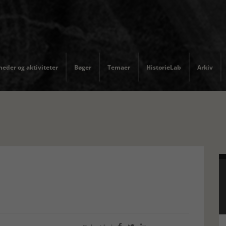
eder og aktiviteter
Bøger
Temaer
HistorieLab
Arkiv