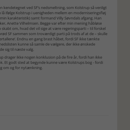
en kendetegnet ved SF’s nedsmeltning, som Kolstrup så venligt
m lå ifølge Kolstrup i uenigheden mellem en moderniseringsfløj
r min karakteristik) samt formand Villy Søvndals afgang. Han
er, Anette Vilhelmsen. Begge var efter min mening håbløse
kabt om, hvad det vil sige at være regeringsparti – til forskel
 brød SF sammen som troværdigt parti på trods af at de – skulle
ertallene’. Endnu en gang brast håbet, fordi SF ikke tænkte
hedslisten kunne så samle de vælgere, der ikke ønskede
e sig til næste valg.
up drager ikke nogen konklusion på de fire år, fordi han ikke
ok. Et godt sted at begynde kunne være Kolstrups bog - fordi
ig om og for nytænkning.