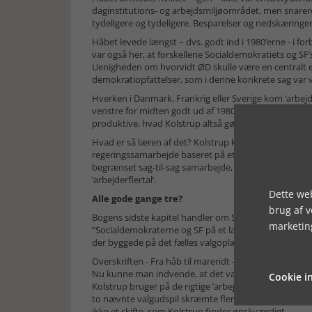
daginstitutions- og arbejdsmiljøområdet, men snarer
tydeligere og tydeligere. Besparelser og nedskæringer 
Håbet levede længst – dvs. godt ind i 1980’erne - i
var også her, at forskellene Socialdemokratiets og SF’s
Uenigheden om hvorvidt ØD skulle være en centralt ell
demokratiopfattelser, som i denne konkrete sag var v
Hverken i Danmark, Frankrig eller Sverige kom ’arbejder
venstre for midten godt ud af 1980’erne, og det uans
produktive, hvad Kolstrup altså gør (s. 203).
Hvad er så læren af det? Kolstrup konkluderer, at kun
regeringssamarbejde baseret på et strategisk fællesska
begrænset sag-til-sag samarbejde, dvs. den franske 
’arbejderflertal’.
Dette web
Alle gode gange tre?
brug af 
Bogens sidste kapitel handler om S-SF-R regeringen 201
marketin
”Socialdemokraterne og SF på et langt stræk agerede ud f
der byggede på det fælles valgoplæg Fair Forandring 
Overskriften - Fra håb til mareridt – et essay om 201
Nu kunne man indvende, at det var en temmelig reform
Cookie in
Kolstrup bruger på de rigtige ’arbejderflertal’. Et af 
to nævnte valgudspil skræmte flere vælgere væk end d
ikke et skifte, som Kolstrup finder ønskværdigt.