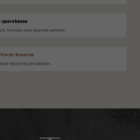
 sparebøsse
r om, hvordan man sparede sammen
 Varde Kaserne
ket ildsted fra jernalderen