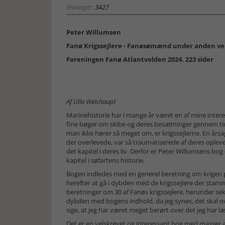
Visninger:
3427
Peter Willumsen
Fanø Krigssejlere - Fanøsømænd under anden ve
Foreningen Fanø Atlantvolden 2024. 223 sider
Af Ulla Weishaupt
Marinehistorie har i mange år været en af mine inter
fine bøger om skibe og deres besætninger gennem tid
man ikke hører så meget om, er krigssejlerne. En års
der overlevede, var så traumatiserede af deres opleve
det kapitel i deres liv. Derfor er Peter Willumsens bog 
kapitel i søfartens historie.
Bogen indledes med en generel beretning om krigen
herefter at gå i dybden med de krigssejlere der stam
beretninger om 30 af Fanøs krigssejlere, herunder se
dybden med bogens indhold, da jeg synes, det skal ove
sige, at jeg har været meget berørt over det jeg har læ
Det er en velskrevet og interessant bog med masser a