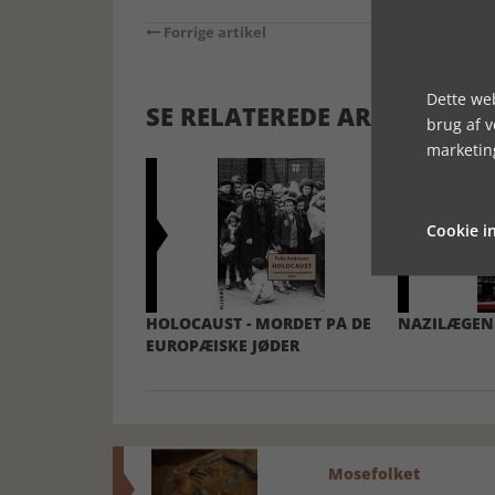
Forrige artikel
Dette web
SE RELATEREDE ARTIKLER
brug af 
marketin
Cookie in
HOLOCAUST - MORDET PÅ DE
NAZILÆGEN 
EUROPÆISKE JØDER
Mosefolket