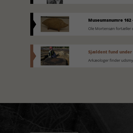
Museumsnumre 162 -
Ole Mortensøn fortælle
Sjældent fund under
Arkæologer finder udsmyk