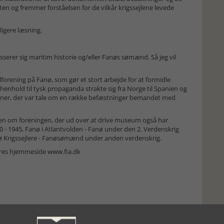
en og fremmer forståelsen for de vilkår krigssejlene levede
ligere læsning.
esserer sig maritim historie og/eller Fanøs sømænd. Så jeg vil
forening på Fanø, som gør et stort arbejde for at formidle
henhold til tysk propaganda strakte sig fra Norge til Spanien og
ner, der var tale om en række befæstninger bemandet med
en om foreningen, der ud over at drive museum også har
0 - 1945, Fanø i Atlantvolden - Fanø under den 2. Verdenskrig
nø Krigssejlere - Fanøsømænd under anden verdenskrig.
deres hjemmeside
www.fia.dk