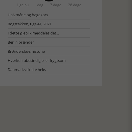
Lige nu
I dag
7 dage
28 dage
Halvmåne og hagekors
Bogstakken, uge 41, 2021
I dette øjeblik meddeles det...
Berlin brænder
Brønderslevs historie
Hverken ubesindig eller frygtsom
Danmarks sidste heks