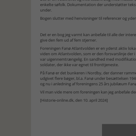
enkelte søfolk. Dokumentation der understøtter tekst
under.
Bogen slutter med henvisninger til referencer og yder
Det er en bog jeg varmt kan anbefale til alle der inter
give den fem ud af fem stjerner.
Foreningen Fanø Atlantvolden er en yderst aktiv lokal
viden om Atlantvolden, som er den forsvarslinje der i 
var uigennemtrængelig. En sandhed med modifikatio
soldater, der ikke var egnet til fronttjeneste.
På Fanø er det bunkeren i Nordby, der danner ramm
udgivet flere bøger, bl.a. Fanø under besættelsen 194
og nu i anledning af foreningens 25 års jubilæum Fa
Vil man vide mere om foreningen kan jeg anbefale 
[Historie-online.dk, den 10. april 2024]