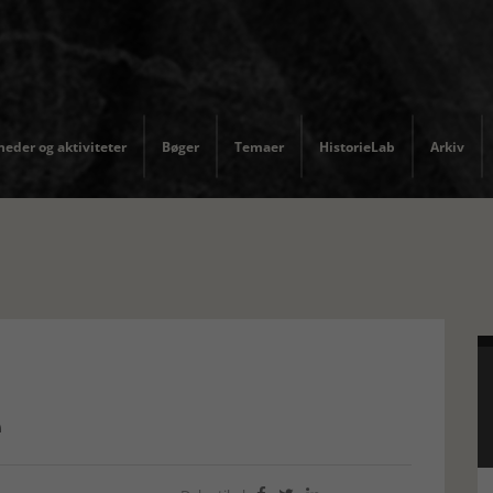
eder og aktiviteter
Bøger
Temaer
HistorieLab
Arkiv
e