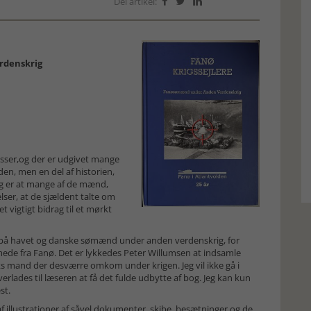
Del artikel:



rdenskrig
esser,og der er udgivet mange
en, men en del af historien,
ag er at mange af de mænd,
lser, at de sjældent talte om
et vigtigt bidrag til et mørkt
 på havet og danske sømænd under anden verdenskrig, for
mede fra Fanø. Det er lykkedes Peter Willumsen at indsamle
ks mand der desværre omkom under krigen. Jeg vil ikke gå i
rlades til læseren at få det fulde udbytte af bog. Jeg kan kun
st.
f illustrationer af såvel dokumenter, skibe, besætninger og de