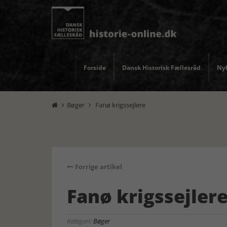
Forside
Dansk Historisk Fællesråd
Nyh
Bøger
Fanø krigssejlere


Forrige artikel
Fanø krigssejler
Kategori:
Bøger