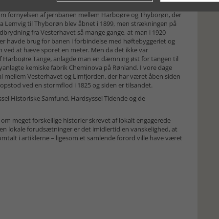
.
om fornyelsen af jernbanen mellem Harboøre og Thyborøn, der
ra Lemvig til Thyborøn blev åbnet i 1899, men strækningen på
brydning fra Vesterhavet så mange gange, at man i 1920
r havde brug for banen i forbindelse med høftebyggeriet og
en ved at hæve sporet en meter. Men da det ikke var
f Harboøre Tange, anlagde man en dæmning øst for tangen til
yanlagte kemiske fabrik Cheminova på Rønland. I vore dage
al mellem Vesterhavet og Limfjorden, der har været åben siden
 opstod ved en stormflod i 1825 og siden er tilsandet.
ssel Historiske Samfund, Hardsyssel Tidende og de
om meget forskellige historier skrevet af lokalt engagerede
n lokale forudsætninger er det imidlertid en vanskelighed, at
omtalt i artiklerne – ligesom et samlende forord ville have været