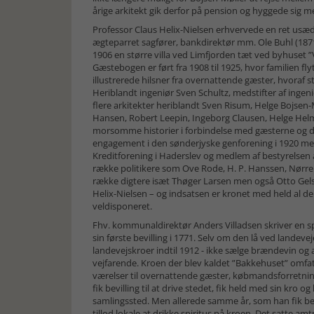
årige arkitekt gik derfor på pension og hyggede sig m
Professor Claus Helix-Nielsen erhvervede en ret usæd
ægteparret sagfører, bankdirektør mm. Ole Buhl (1871-
1906 en større villa ved Limfjorden tæt ved byhuse
Gæstebogen er ført fra 1908 til 1925, hvor familien
illustrerede hilsner fra overnattende gæster, hvoraf st
Heriblandt ingeniør Sven Schultz, medstifter af inge
flere arkitekter heriblandt Sven Risum, Helge Bojsen
Hansen, Robert Leepin, Ingeborg Clausen, Helge Hel
morsomme historier i forbindelse med gæsterne og de
engagement i den sønderjyske genforening i 1920 medfø
Kreditforening i Haderslev og medlem af bestyrelsen 
række politikere som Ove Rode, H. P. Hanssen, Nørre
række digtere isæt Thøger Larsen men også Otto Gel
Helix-Nielsen – og indsatsen er kronet med held al d
veldisponeret.
Fhv. kommunaldirektør Anders Villadsen skriver en sp
sin første bevilling i 1771. Selv om den lå ved landev
landevejskroer indtil 1912 - ikke sælge brændevin og 
vejfarende. Kroen der blev kaldet ”Bakkehuset” omfat
værelser til overnattende gæster, købmandsforretning,
fik bevilling til at drive stedet, fik held med sin kro 
samlingssted. Men allerede samme år, som han fik be
tillod lokale at drikke spiritus på kroen. Det satte 