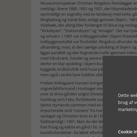
Museumsinspektør Christian Ringskou fremlægger en
nedslag i årene 1880, 1901 og 1921, der tilsyneladend
oprindeligt en sogneby ved en landevej med kirke, g
Ringkøbing og Varde blev anlagt gennem Skjern. 1881
Videbæk, der aldrig blev forlænget til Skive (og nedlagt
”Kirkebyen”, ”Stationsbyen” og ”Amager”. Der var tydel
og erhverv. I 1901 var indbyggertallet i Skjern firedo
indbyggerantallet var fordoblet. Ringskou afrunder d
afhandling, med, at den særlige udvikling af Skjern o
ligger parallelt og den livgivende trafik igennem tide
med håndværk, handel og senere bagvedliggende vil
derfor en klar opdeling i Skjern-kvarteret foran (øs
byggede småkårsfolk små huse på store matrikler med 
men også i andre byer kaldtes sådanne kvarterer fo
Preben Kirkegaard Hansen bringer historien om storsv
sognerådsformand i Hodsager mellem Holstebro og Her
over at drive gården solgte Chresten kreaturer til ud
Dette web
humbug som f.eks. forfalskede underskrifter på veksl
brug af 
tjente styrtende sammen med en medsammensvoren. 
marketin
importerede små ”russere” fra Hamborg til de mindre 
opdaget og Chresten kom to år i fængslet i Vridsløsel
fuldstændigt i 1901. Men da der ikke kunne findes bevi
han frisag og købte en gård i Sir, nær Holstebro. Her
Cookie in
bankforbindelser. Da løbet efterhånden var kørt, be