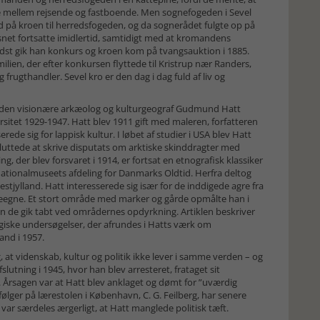
e mellem rejsende og fastboende. Men sognefogeden i Sevel
d på kroen til herredsfogeden, og da sognerådet fulgte op på
net fortsatte imidlertid, samtidigt med at kromandens
sidst gik han konkurs og kroen kom på tvangsauktion i 1885.
lien, der efter konkursen flyttede til Kristrup nær Randers,
ugthandler. Sevel kro er den dag i dag fuld af liv og
m den visionære arkæolog og kulturgeograf Gudmund Hatt
sitet 1929-1947. Hatt blev 1911 gift med maleren, forfatteren
ede sig for lappisk kultur. I løbet af studier i USA blev Hatt
luttede at skrive disputats om arktiske skinddragter med
 der blev forsvaret i 1914, er fortsat en etnografisk klassiker
Nationalmuseets afdeling for Danmarks Oldtid. Herfra deltog
stjylland. Hatt interesserede sig især for de inddigede agre fra
deegne. Et stort område med marker og gårde opmålte han i
 de gik tabt ved områdernes opdyrkning. Artiklen beskriver
iske undersøgelser, der afrundes i Hatts værk om
and i 1957.
 at videnskab, kultur og politik ikke lever i samme verden – og
utning i 1945, hvor han blev arresteret, frataget sit
et. Årsagen var at Hatt blev anklaget og dømt for ”uværdig
ølger på lærestolen i København, C. G. Feilberg, har senere
t var særdeles ærgerligt, at Hatt manglede politisk tæft.