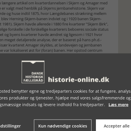
 længere artikel om kvarterdannelsen i Skjern og Amager med
e er valgt med henblik på Skjerns jernbanehistorie. Skjern var
årde og huse indtil 1875, hvor Længdebanes strækning mellem
 blev Herning-Skjern-banen indviet og i 1920 banen Skjern-
 1981). Skjern havde allerede i 1880 fire kvarterer ”Skjern Birk”,
ige forskelle i de forskellige kvarterers beboeres sociale status
blet og byens kvarterer havde ændret sig ligesom i 1921 hvor
en meget detaljerede analyse, der er baseret på hans ph.d.-
g især kvarteret Amager skyldes, at landevejen og jernbanen
rne var lokaliseret øst for (foran) banen. Her opstod centrum
lakvarterer umiddelbart ved banegården. Byen udviklede
t) for banegården og Amager-kvarteret bagved (mod vest). Her
nyttehaver til produktion af grøntsager. Ikke kun i Skjern
r Amager ligesom Københavns grøntsagsleverandør.
indleren Christen Villumsen (1862-1909), der var gårdejer og
ning. Og så var han broder til forfatterens bedstefar. Ud
landet, men da handelen svigtede, greb han til svindel og
sted benytter egne og tredjeparters cookies for at fungere, analys
er og obligationer. Chresten bedrog en halv snes banker og
vores produkter og tjenester, hjælpe med vores salgsfremmende og
Chresten drev i de år omfattende handel med heste og
gsmæssige indsats og levere indhold fra tredjeparter.
Læs mere
landbrug og eksporterede stude til Slesvig. Men svindlen blev
ille. Da han kom tilbage til gården, nedbrændte den
s for, at det var Chresten der havde sat ild til gården, klarede
 fortsatte han sin svindel og dokumentfalsk med nye
dstillinger
Kun nødvendige cookies
Accepter alle
gik Chresten selvmord men sendte forinden en opgørelse over