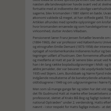
næsten alle landevejskroer havde svært ved at skeln
fortsatte med at indberette det ulovlige værtshushol
sagerne, blev kromanden i 1881 idømt en bøde. Uvæs
økonomi vaklede så meget, at han stiftede gæld. Til 
Artiklen afrundes med spredte oplysninger om krofami
hvor kromanden ernærede sig som handelsgartner og fr
virksomhed, slutter Anders Villadsen.
Pensioneret lærer Franz Jensen fortæller levende o
(1884-1960), der var professor ved Københavns Univer
og etnografen Emilie Demant (1873-1958) der interesser
optaget af nordamerikanske indianeres kultur og bes
tegninger udført af hustruen. Den fornemme afhandling,
og medførte at Hatt et par år senere blev ansat ved 
han i én lang række bopladsudgravninger i Midt- og Ve
ældre jernalder, der var bevaret i de uopdyrkede he
1935 ved Skjern, Lem, Bundsbæk og Nørre Fjand inden
indgående resultaterne af de banebrydende arkæolog
oldtidsagrene i 1949 og om udgravningerne i Nørre Fj
Men som så mange gange før og siden har det vist sig,
det fik Gudmund Hatt at mærke efter besættelsens afsl
professorat, slettet af Kraks Blå Bog og fagligt isoler
national Optræden” under 2. verdenskrig. Hatts efterf
nævnt - i stor respekt for Hatts faglige indsats - at de