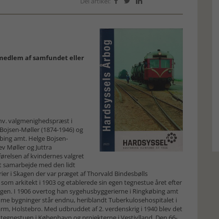
Del artikel:



r medlem af samfundet eller
 fhv. valgmenighedspræst i
e Bojsen-Møller (1874-1946) og
ing amt. Helge Bojsen-
ev Møller og Juttra
relsen af kvindernes valgret
int samarbejde med den lidt
erier i Skagen der var præget af Thorvald Bindesbølls
som arkitekt i 1903 og etablerede sin egen tegnestue året efter
ngen. I 1906 overtog han sygehusbyggerierne i Ringkøbing amt
mme bygninger står endnu, heriblandt Tuberkulosehospitalet i
rm, Holstebro. Med udbruddet af 2. verdenskrig i 1940 blev det
 tegnestuen i København og projekterne i Vestjylland. Den 66-