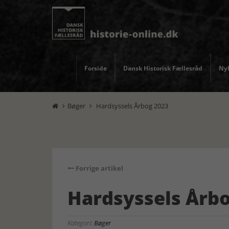
Forside
Dansk Historisk Fællesråd
Nyh
Bøger
Hardsyssels Årbog 2023


Forrige artikel
Hardsyssels Årb
Kategori:
Bøger