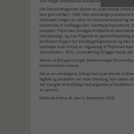
sine meget omfattende svindlerier til herredsfogeden
Ole Edvard Mogensen skriver en spændende artikel 
blev gennemført i 1955. Den oprindelige privatbane f
Harboøre Tange var udsat for oversvømmelser og ned
besluttede at nedlægge den. Vandbygningsvæsnet, de
arbejder i Thyborøn, forsøgte imidlertid at sikre ban
tilstrækkeligt, og man frygtede en gennembrydning a
jernbanen til gavn for Vandbygningsvæsnet og den n
overvejer man fortsat en regulering af Thyborøn Kan
stormfloden i 1875, i modsætning til Agger Kanal, der
Resten af årbogen bringer årsberetninger fra Handsy
lokalhistoriske arkiver.
Det er en velredigeret årbog med spændende artikler 
fagfolk og amatører i en skøn blanding. Som læser ude
der mangler et kortbilag med angivelse af lokaliteter 
en gevinst.
[Historie-online.dk, den 5. december 2023]