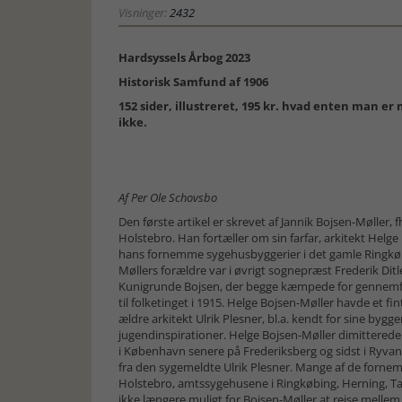
Visninger:
2432
Hardsyssels Årbog 2023
Historisk Samfund af 1906
152 sider, illustreret, 195 kr. hvad enten man e
ikke.
Af Per Ole Schovsbo
Den første artikel er skrevet af Jannik Bojsen-Møller,
Holstebro. Han fortæller om sin farfar, arkitekt Helg
hans fornemme sygehusbyggerier i det gamle Ringkøb
Møllers forældre var i øvrigt sognepræst Frederik Ditl
Kunigrunde Bojsen, der begge kæmpede for gennemfø
til folketinget i 1915. Helge Bojsen-Møller havde et f
ældre arkitekt Ulrik Plesner, bl.a. kendt for sine bygg
jugendinspirationer. Helge Bojsen-Møller dimitterede 
i København senere på Frederiksberg og sidst i Ryva
fra den sygemeldte Ulrik Plesner. Mange af de forne
Holstebro, amtssygehusene i Ringkøbing, Herning, Ta
ikke længere muligt for Bojsen-Møller at rejse mellem