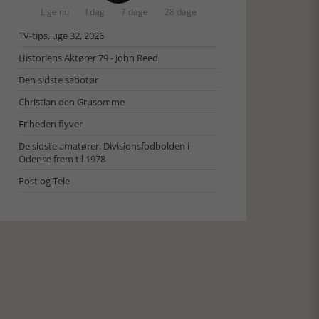
Lige nu
I dag
7 dage
28 dage
TV-tips, uge 32, 2026
Historiens Aktører 79 - John Reed
Den sidste sabotør
Christian den Grusomme
Friheden flyver
De sidste amatører. Divisionsfodbolden i
Odense frem til 1978
Post og Tele