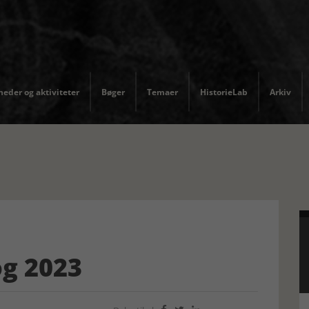
eder og aktiviteter
Bøger
Temaer
HistorieLab
Arkiv
og 2023