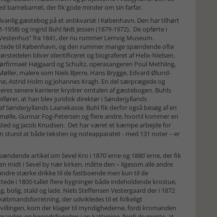
ed barnebarnet, der fik gode minder om sin farfar.
vanlig gæstebog på et antikvariat i København. Den har tilhørt
1958) og Ingrid Buhl født Jessen (1879-1972). De opførte i
t ”Vestenhus” fra 1841, der nu rummer Lemvig Museum.
 flyttede til København, og den rummer mange spændende ofte
ørstedelen bliver identificeret og biograferet af Helix-Nielsen.
niørfirmaet Højgaard og Schultz, operasangeren Poul Methling,
-Møller, malere som Niels Bjerre, Hans Brygge, Edvard Ølund-
me, Astrid Holm og Johannes Kragh. En del særprægede og
res senere karrierer krydrer omtalen af gæstebogen. Buhls
rer, at han blev juridisk direktør i Sønderjyllands
af Sønderjyllands Laanekasse. Buhl fik derfor også besøg af en
mølle, Gunnar Fog-Petersen og flere andre, hvortil kommer en
sted og Jacob Knudsen. Det har været et kæmpe arbejde for
en stund at både teksten og noteapparatet - med 131 noter – er
ændende artikel om Sevel Kro i 1870´erne og 1880´erne, der fik
ejen midt i Sevel by nær kirken, måtte den – ligesom alle andre
andre stærke drikke til de fastboende men kun til de
tede i 1800-tallet flere bygninger både indeholdende krostue,
 bolig, stald og lade. Niels Steffensen Vestergaard der i 1872
og købmandsforretning, der udvikledes til et folkeligt
villingen, kom der klager til myndighederne, fordi kromanden
amtmanden og herredsfogeden i en kattepine, fordi de mente, at