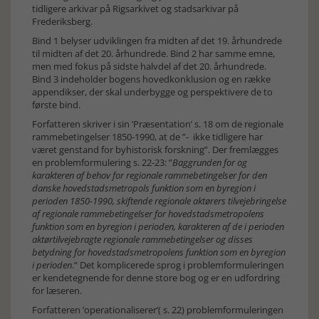
tidligere arkivar på Rigsarkivet og stadsarkivar på
Frederiksberg.
Bind 1 belyser udviklingen fra midten af det 19. århundrede
til midten af det 20. århundrede. Bind 2 har samme emne,
men med fokus på sidste halvdel af det 20. århundrede.
Bind 3 indeholder bogens hovedkonklusion og en række
appendikser, der skal underbygge og perspektivere de to
første bind.
Forfatteren skriver i sin ’Præsentation’ s. 18 om de regionale
rammebetingelser 1850-1990, at de ”- ikke tidligere har
været genstand for byhistorisk forskning”. Der fremlægges
en problemformulering s. 22-23: ”
Baggrunden for og
karakteren af behov for regionale rammebetingelser for den
danske hovedstadsmetropols funktion som en byregion i
perioden 1850-1990, skiftende regionale aktørers tilvejebringelse
af regionale rammebetingelser for hovedstadsmetropolens
funktion som en byregion i perioden, karakteren af de i perioden
aktørtilvejebragte regionale rammebetingelser og disses
betydning for hovedstadsmetropolens funktion som en byregion
i perioden
.” Det komplicerede sprog i problemformuleringen
er kendetegnende for denne store bog og er en udfordring
for læseren.
Forfatteren ’operationaliserer’( s. 22) problemformuleringen