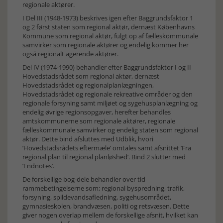
regionale aktører.
I Del III (1948-1973) beskrives igen efter Baggrundsfaktor 1
og 2 først staten som regional aktør, dernæst Københavns
Kommune som regional aktør, fulgt op af fælleskommunale
samvirker som regionale aktører og endelig kommer her
også regionalt agerende aktører.
Del IV (1974-1990) behandler efter Baggrundsfaktor I og II
Hovedstadsrådet som regional aktør, dernæst
Hovedstadsrådet og regionalplanlægningen,
Hovedstadsrådet og regionale rekreative områder og den
regionale forsyning samt miljøet og sygehusplanlægning og
endelig øvrige regionsopgaver, herefter behandles
amtskommunerne som regionale aktører, regionale
fælleskommunale samvirker og endelig staten som regional
aktør. Dette bind afsluttes med Udblik, hvori
’Hovedstadsrådets eftermæle’ omtales samt afsnittet ’Fra
regional plan til regional planløshed’. Bind 2 slutter med
’Endnotes’.
De forskellige bog-dele behandler over tid
rammebetingelserne som; regional byspredning, trafik,
forsyning, spildevandsafledning, sygehusområdet,
gymnasieskolen, brandvæsen, politi og retsvæsen. Dette
giver nogen overlap mellem de forskellige afsnit, hvilket kan