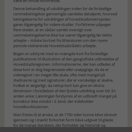
være en smule forvirrende.
Denne behandling af udviklingen inden for de forskellige
rammebetingelser gennemgås særdeles detaljeret, hvorved
betingelserne for udviklingen af hovedstadsmetropolen
gøres tilgængelig for videre studier. Forfatteren påpeger
flere steder, at en sådan samlet oversigt over
rammebetingelserne ikke har været tilgængelig før dette
arbejde – måske bortset fra litteraturen om den nyere
periode vedrørende Hovedstadsrådets arbejde.
Bogen er udstyret med en mængde kort fra forskellige
publikationer til illustration af den geografiske udbredelse af
Hovedstadsregionen. Informationerne, der kan udledes af
disse kort er dog begrænsede eller unøjagtige, da de er
videregivet i en meget lille skala, ofte med mangel på
stednavne og med signaturer, der er vanskelige at skelne,
hvilket er ærgerligt, da netop kort kan give en ekstra
dimension i forståelsen af den fysiske udvikling over tid. En
anden anke: Læsningen forstyrres af en udbredt mangel på
korrektur ikke mindst i 3. bind, der indeholder
hovedkonklusionen.
Man fristes til at ønske, at de 1750 sider kunne blive skrevet
igennem og i stærkt forkortet form blive udgivet til glæde
for de mange danskere, der forholder sig historisk og
politisk til Hovedstadsområdet og dets historie.