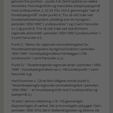
gennem fire punkter – punkt A-D. Dertil oplistes en række
teoretiske, historiografiske og metodiske arbejdsspørgsmål
med underpunkter. s. 22-23. På s.103-4. gennemgås ”sæt af
hovedspørgsmål” under punkt A, ”For så vidt træk ved
hovedstadsmetropolens udvikling som en byregion i
perioden 1850-1990” ( underpunkter 1 og 2 samt herunder
a-c ) og punkt B. ”For så vidt træk ved statsformens
regionale aktionsfelt i perioden 1850-1990.”(underpunkter 1-
3 samt herunder a-i)
Punkt C, ”Behov for regionale rammebetingelser for
hovedstadsmetropolens byregional funktion i perioden
1850-1990”- hovedspørgsmålene fremlægges s.106
(underpunkt 1 samt herunder a.-j.).
Punkt D, ” Tilvejebringende regionale aktør i perioden i 1850-
1990” –hovedspørgsmålene ses s. 108 (underpunkt 1 samt
herunder a-g)
Hertil kommer s. 120 et ikke tidligere omtalt punkt E,
”Aktørtilvejebragte regionale rammebetingelser i perioden
1850-1990.” – et hovedspørgsmål med 3 underpunkter og
spørgsmål a-j.
Til sidst i denne indledning s.18 -135 gennemgås
disponeringen af værket. Det er kronologisk opbygget i Del I;
perioden 1850-1918, Del II; Mellemkrigstiden og 40’erne. De