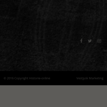



© 2016 Copyright Historie-online
Vestjysk Marketing