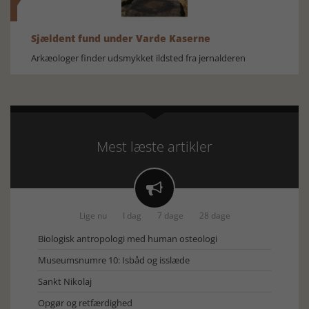
Sjældent fund under Varde Kaserne
Arkæologer finder udsmykket ildsted fra jernalderen
Mest læste artikler

Lige nu
I dag
7 dage
28 dage
Biologisk antropologi med human osteologi
Museumsnumre 10: Isbåd og isslæde
Sankt Nikolaj
Opgør og retfærdighed