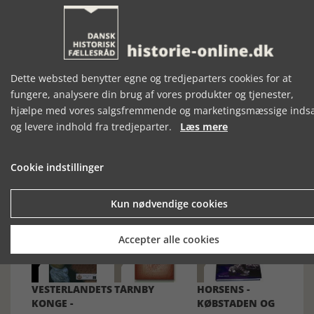
Bogen er ifølge forlagets pressemeddelelse indleveret som
doktordisputats ved Københavns Universitet.
[Historie-online.dk, den 22. februar 2023]
Dette websted benytter egne og tredjeparters cookies for at
fungere, analysere din brug af vores produkter og tjenester,
hjælpe med vores salgsfremmende og marketingsmæssige inds
og levere indhold fra tredjeparter.
Læs mere
Forrige artikel
Cookie indstillinger
SE RELATEREDE ARTIKLER
Kun nødvendige cookies
Accepter alle cookies
VESTERLANDETS
TÅRNBY
HORSENS -
KONGE -
KØBSTADEN OG