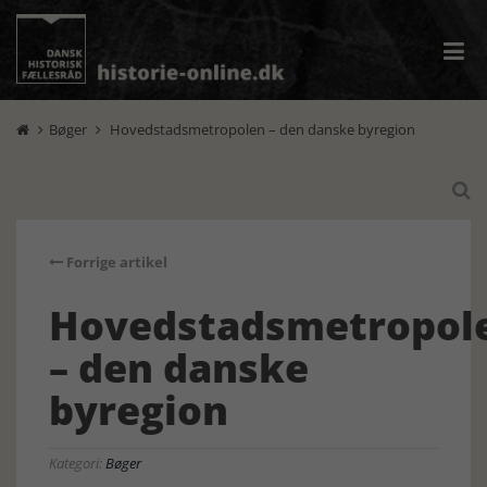
Bøger
Hovedstadsmetropolen – den danske byregion



Forrige artikel
Hovedstadsmetropol
– den danske
byregion
Kategori:
Bøger