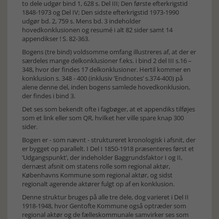
to dele udgør bind 1, 628 s. Del III; Den første efterkrigstid
1848-1973 og Del IV; Den sidste efterkrigstid 1973-1990
udgør bd. 2, 759 s. Mens bd. 3 indeholder
hovedkonklusionen og resumé i alt 82 sider samt 14
appendikser ! S. 82-363.
Bogens (tre bind) voldsomme omfang illustreres af, at der er
særdeles mange delkonklusioner f.eks. i bind 2 del III s.16 –
348, hvor der findes 17 delkonklusioner. Hertil kommer en
konklusion s. 348 - 400 (inklusiv ’Endnotes’ s.374-400) på
alene denne del, inden bogens samlede hovedkonklusion,
der findes i bind 3.
Det ses som bekendt ofte i fagbøger, at et appendiks tilføjes
som et link eller som QR, hvilket her ville spare knap 300
sider.
Bogen er - som nævnt - struktureret kronologisk i afsnit, der
er bygget op parallelt. I Del I 1850-1918 præsenteres først et
’Udgangspunkt’, der indeholder Baggrundsfaktor I og II,
dernæst afsnit om statens rolle som regional aktør,
Københavns Kommune som regional aktør, og sidst
regionalt agerende aktører fulgt op af en konklusion.
Denne struktur bruges på alle tre dele, dog varieret i Del II
1918-1948, hvor Gentofte Kommune også optræder som
regional aktør og de fælleskommunale samvirker ses som