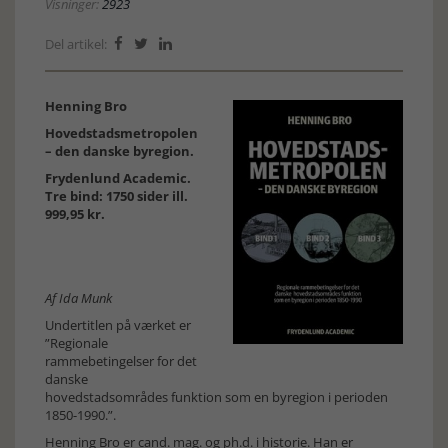
Visninger:
2923
Del artikel:



Henning Bro
Hovedstadsmetropolen
– den danske byregion.
Frydenlund Academic.
Tre bind: 1750 sider ill.
999,95 kr.
Af Ida Munk
Undertitlen på værket er
”Regionale
rammebetingelser for det
danske
hovedstadsområdes funktion som en byregion i perioden
1850-1990.”.
Henning Bro er cand. mag. og ph.d. i historie. Han er