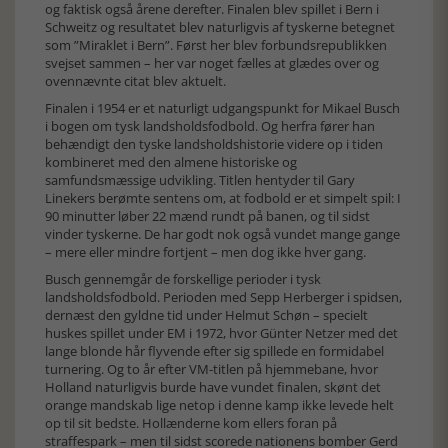
og faktisk også årene derefter. Finalen blev spillet i Bern i
Schweitz og resultatet blev naturligvis af tyskerne betegnet
som ”Miraklet i Bern”. Først her blev forbundsrepublikken
svejset sammen – her var noget fælles at glædes over og
ovennævnte citat blev aktuelt.
Finalen i 1954 er et naturligt udgangspunkt for Mikael Busch
i bogen om tysk landsholdsfodbold. Og herfra fører han
behændigt den tyske landsholdshistorie videre op i tiden
kombineret med den almene historiske og
samfundsmæssige udvikling. Titlen hentyder til Gary
Linekers berømte sentens om, at fodbold er et simpelt spil: I
90 minutter løber 22 mænd rundt på banen, og til sidst
vinder tyskerne. De har godt nok også vundet mange gange
– mere eller mindre fortjent – men dog ikke hver gang.
Busch gennemgår de forskellige perioder i tysk
landsholdsfodbold. Perioden med Sepp Herberger i spidsen,
dernæst den gyldne tid under Helmut Schøn – specielt
huskes spillet under EM i 1972, hvor Günter Netzer med det
lange blonde hår flyvende efter sig spillede en formidabel
turnering. Og to år efter VM-titlen på hjemmebane, hvor
Holland naturligvis burde have vundet finalen, skønt det
orange mandskab lige netop i denne kamp ikke levede helt
op til sit bedste. Hollænderne kom ellers foran på
straffespark – men til sidst scorede nationens bomber Gerd