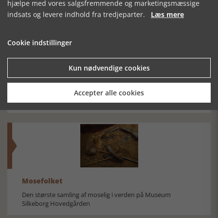
hjælpe med vores salgsfremmende og marketingsmæssige
indsats og levere indhold fra tredjeparter.
Læs mere
Cookie indstillinger
MONUMENTER
BUGATTI I
DOKTOR
DANMARK
LEUNBACH –
Kun nødvendige cookies
ABORTLÆGE,
IDEALIST OG
Accepter alle cookies
SEKSUALOPLYSER
Mosefolket
Den største samling af moselig i verden på Museum
Silkeborg Hovedgården