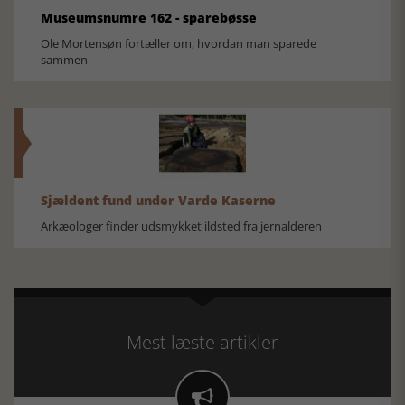
Museumsnumre 162 - sparebøsse
Ole Mortensøn fortæller om, hvordan man sparede
sammen
Sjældent fund under Varde Kaserne
Arkæologer finder udsmykket ildsted fra jernalderen
Mest læste artikler
