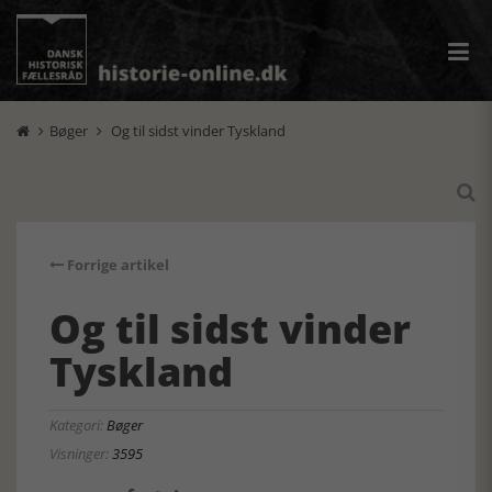
Bøger
Og til sidst vinder Tyskland



Forrige artikel
Og til sidst vinder
Tyskland
Kategori:
Bøger
Visninger:
3595