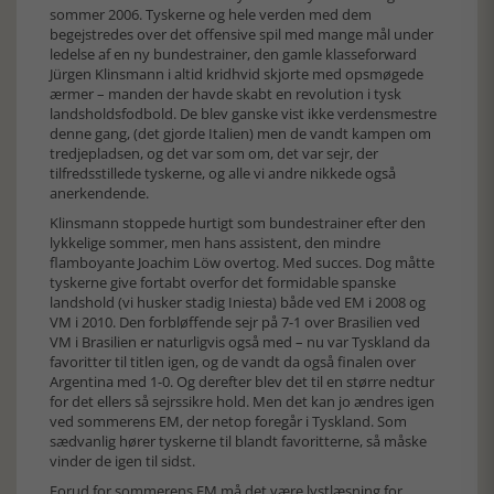
sommer 2006. Tyskerne og hele verden med dem
begejstredes over det offensive spil med mange mål under
ledelse af en ny bundestrainer, den gamle klasseforward
Jürgen Klinsmann i altid kridhvid skjorte med opsmøgede
ærmer – manden der havde skabt en revolution i tysk
landsholdsfodbold. De blev ganske vist ikke verdensmestre
denne gang, (det gjorde Italien) men de vandt kampen om
tredjepladsen, og det var som om, det var sejr, der
tilfredsstillede tyskerne, og alle vi andre nikkede også
anerkendende.
Klinsmann stoppede hurtigt som bundestrainer efter den
lykkelige sommer, men hans assistent, den mindre
flamboyante Joachim Löw overtog. Med succes. Dog måtte
tyskerne give fortabt overfor det formidable spanske
landshold (vi husker stadig Iniesta) både ved EM i 2008 og
VM i 2010. Den forbløffende sejr på 7-1 over Brasilien ved
VM i Brasilien er naturligvis også med – nu var Tyskland da
favoritter til titlen igen, og de vandt da også finalen over
Argentina med 1-0. Og derefter blev det til en større nedtur
for det ellers så sejrssikre hold. Men det kan jo ændres igen
ved sommerens EM, der netop foregår i Tyskland. Som
sædvanlig hører tyskerne til blandt favoritterne, så måske
vinder de igen til sidst.
Forud for sommerens EM må det være lystlæsning for