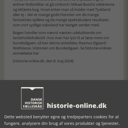
enhver fodboldfan at gå ombord i Mikael Buschs velskrevne
og letlæste bog. Hvad enten man så holder med Tyskland
eller ej – der er mange gode historier om de mange
fantastiske spillere og de mange spektakulære resultater,
som vort sydlige naboland har beriget verden med.
Bogen handler som nævnt næsten udelukkende om
landsholdsfodbold. Hvis man har lyst til at læse mere om
bundesligaen, så kan denne anbefales: Rasmus Elgaard:
Weltklasse. Historien om Bundesligaen.
Se historie-onlines
anmeldelse her
[Historie-online.dk, den 8. maj 2024]
Forrige artikel
Dette websted benytter egne og tredjeparters cookies for at
SE RELATEREDE ARTIKLER
fungere, analysere din brug af vores produkter og tjenester,