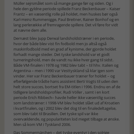
Müller sejrsmålet som så mange gange før og siden. Og i
hele den gyldne periode spillede Franz Beckenbauer – Kaiser
Frantz – en væsentlig rolle på holdet, men huskes bør også
Karl-Heinz Rummenigge, Paul Breitner, Rainer Bonhof og en
lang perlerække af fremragende spillere. Det vil føre for vidt
at nævne dem alle.
Dernæst blev Jupp Derwal landsholdstræner i en periode,
hvor der både blev vist fin fodbold men jo altså også
maskinfodbold med en grad af kynisme, der gjorde holdet
forhadt mange steder. Det tyske landshold var et godt
turneringshold, men de vandt nu ikke hver gang til sidst.
Både VM-finalen i 1978 og 1982 blev tabt – til hhv. Italien og
Argentina – men i 1990 var Vesttyskland så klar igen som
vinder. Her var Franz Beckenbauer træner for holdet – og
efterfølgende trådte hans assistent Berti Vogts til uden den
helt store succes, bortset fra EM-titlen i 1996. Endnu en af de
tidligere landsholdsprofiler, Rudi Völler , samt i en kort
periode Erich Ribbech– havde heller ikke væsentlig succes
som landstræner: I 1998-VM blev holdet slået ud af Kroatien
i kvartfinalen, og i 2002 blev det dog til en finaledeltagelse,
som blev tabt til Brasilien. Det tyske spil var ikke
overvældende, og populariteten lod meget tilbage at ønske.
Men så kom VM i Tyskland 2006.
Das Sommermärchen – det tyske eventyr i den solrige