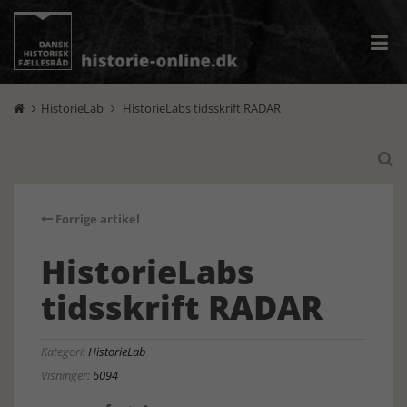
HistorieLab
HistorieLabs tidsskrift RADAR



Forrige artikel
HistorieLabs
tidsskrift RADAR
Kategori:
HistorieLab
Visninger:
6094