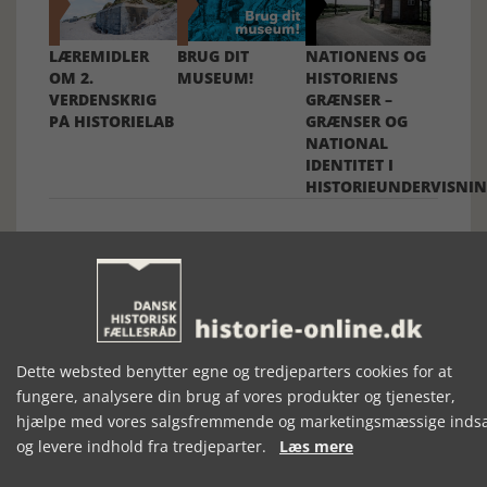
LÆREMIDLER
BRUG DIT
NATIONENS OG
OM 2.
MUSEUM!
HISTORIENS
VERDENSKRIG
GRÆNSER –
PÅ HISTORIELAB
GRÆNSER OG
NATIONAL
IDENTITET I
HISTORIEUNDERVISNI
Dette websted benytter egne og tredjeparters cookies for at
Mosefolket
fungere, analysere din brug af vores produkter og tjenester,
Den største samling af moselig i verden på Museum
hjælpe med vores salgsfremmende og marketingsmæssige inds
Silkeborg Hovedgården
og levere indhold fra tredjeparter.
Læs mere