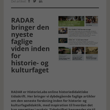
Del artikel:



RADAR
bringer den
nyeste
faglige
viden inden
for
historie- og
kulturfaget
RADAR er HistorieLabs online historiedidaktiske
tidsskrift. Her bringer vi dybdegående faglige artikler
om den seneste forskning inden for historie- og
kulturfagsdidaktik, med inspiration til hvordan det
kan omsættes i praksis. Tidsskriftet henvender sig til