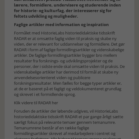
lærere, formidlere, undervisere og studerende inden
for historie- og kulturfag, der interesserer sig for
feltets udvikling og muligheder.
Faglige artikler med information og inspiration
Formålet med HistorieLabs historiedidaktiske tidsskrift
RADAR er at omsætte faglig viden til praksis og skabe ny
viden, der er relevant for uddannelser og formidlere. Det gør
RADAR i form af faglige formidlingsartikler og videnskabelige
artikler. De faglige formidlingsartikler bygger bro mellem
resultater fra forsknings- og udviklingsprojekter og de
personer, der i sidste ende skal omsætte viden til praksis. De
videnskabelige artikler har derimod til formål at skabe ny
anvendelsesorienteret viden og publicere
forskningsresultater. Men fælles for begge typer artikler er,
at de er baseret på et fagligt og veldokumenteret grundlag
og skrevet i et formidlende sprog.
Klik videre til RADAR her
Foruden de artikler der løbende udgives, vil HistorieLabs
historiedidaktiske tidsskrift RADAR et par gange årligt sætte
særligt fokus på relevante temaer gennem temanumre.
Temanumrene består af en række faglige
formidlingsartikler skrevet af medarbejdere i centret og