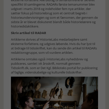
eksterne forfattere. Alle bidrag til temanumrene er skrevet
specifikt til samlingerne. RADARs første temanummer blev
udgivet i marts 2018 og indeholder fem nye artikler, der
sætter fokus på historiebrug som et centralt begreb i
historieundervisningen og som et fænomen, der gennem de
sidste år er blevet diskuteret blandt både historielærere og
historiedidaktikere.
Skriv artikel til RADAR
Artiklerne skrives af HistorieLabs medarbejdere samt
eksterne forfattere, og udgives løbende. Hvis du har lyst til
at bidrage til tidsskriftet, kan du sende din artikel til RADARs
redaktionsgruppe, som vil vurdere artiklen.
Artiklerne omtales også i HistorieLabs nyhedsbrev og
publiceres, samlet i ét årsskrift, normalt gennem
Tidsskrift.dk, som er Det Kgl. Biblioteks portal for publicering
af faglige, videnskabelige og kulturelle tidsskrifter.