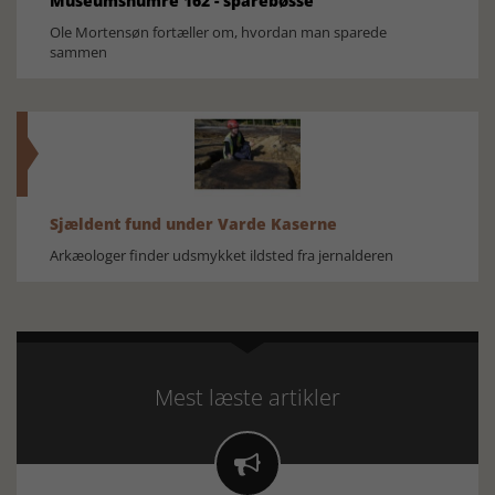
Museumsnumre 162 - sparebøsse
Ole Mortensøn fortæller om, hvordan man sparede
sammen
Sjældent fund under Varde Kaserne
Arkæologer finder udsmykket ildsted fra jernalderen
Mest læste artikler
