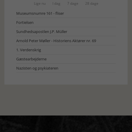
Lige nu
I dag
7 dage
28 dage
Museumsnumre 161 - fliser
Fortielsen
Sundhedsapostlen J.P. Müller
Arnold Peter Møller - Historiens Aktører nr. 69
1. Verdenskrig
Gæstearbejderne
Nazisten og psykiateren