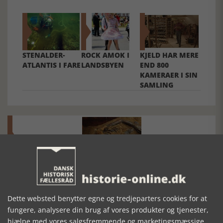
STENALDER-
ROCK AMOK I
KJELD HAR MERE
ATLANTIS I FARE
LANDSBYEN
END 800
KAMERAER I SIN
SAMLING
Mosefolket
Den største samling af moselig i verden på Museum
Dette websted benytter egne og tredjeparters cookies for at
Silkeborg Hovedgården
fungere, analysere din brug af vores produkter og tjenester,
hjælpe med vores salgsfremmende og marketingsmæssige