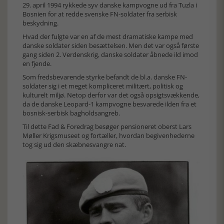
29. april 1994 rykkede syv danske kampvogne ud fra Tuzla i
Bosnien for at redde svenske FN-soldater fra serbisk
beskydning.
Hvad der fulgte var en af de mest dramatiske kampe med
danske soldater siden besættelsen. Men det var også første
gang siden 2. Verdenskrig, danske soldater åbnede ild imod
en fjende.
Som fredsbevarende styrke befandt de bl.a. danske FN-
soldater sig i et meget kompliceret militært, politisk og
kulturelt miljø. Netop derfor var det også opsigtsvækkende,
da de danske Leopard-1 kampvogne besvarede ilden fra et
bosnisk-serbisk bagholdsangreb.
Til dette Fad & Foredrag besøger pensioneret oberst Lars
Møller Krigsmuseet og fortæller, hvordan begivenhederne
tog sig ud den skæbnesvangre nat.