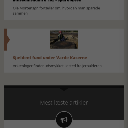
Ole Mortensøn fortæller om, hvordan man sparede
sammen
Sjældent fund under Varde Kaserne
Arkæologer finder udsmykket ildsted fra jernalderen
Mest læste artikler
