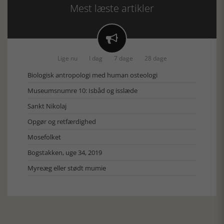
Mest læste artikler

Lige nu
I dag
7 dage
28 dage
Biologisk antropologi med human osteologi
Museumsnumre 10: Isbåd og isslæde
Sankt Nikolaj
Opgør og retfærdighed
Mosefolket
Bogstakken, uge 34, 2019
Myreæg eller stødt mumie