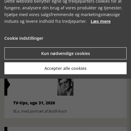
Dette websted benytter egne og tredjeparters cookies for at
Ole Mortensøn fortæller om den amerikanske journalist
fungere, analysere din brug af vores produkter og tjenester,
hjælpe med vores salgsfremmende og marketingsmæssige
indsats og levere indhold fra tredjeparter.
Læs mere
Cookie indstillinger
TV-tips, uge 32, 2026
Kun nødvendige cookies
Bl.a. udsendelse om Nelson Mandela
Accepter alle cookies
TV-tips, uge 31, 2026
Bl.a. med portræt af Bodil Koch