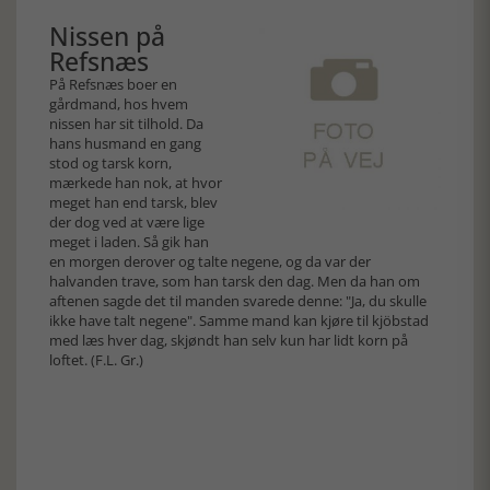
Nissen på
Refsnæs
På Refsnæs boer en
gårdmand, hos hvem
nissen har sit tilhold. Da
hans husmand en gang
stod og tarsk korn,
mærkede han nok, at hvor
meget han end tarsk, blev
der dog ved at være lige
meget i laden. Så gik han
en morgen derover og talte negene, og da var der
halvanden trave, som han tarsk den dag. Men da han om
aftenen sagde det til manden svarede denne: "Ja, du skulle
ikke have talt negene". Samme mand kan kjøre til kjöbstad
med læs hver dag, skjøndt han selv kun har lidt korn på
loftet. (F.L. Gr.)