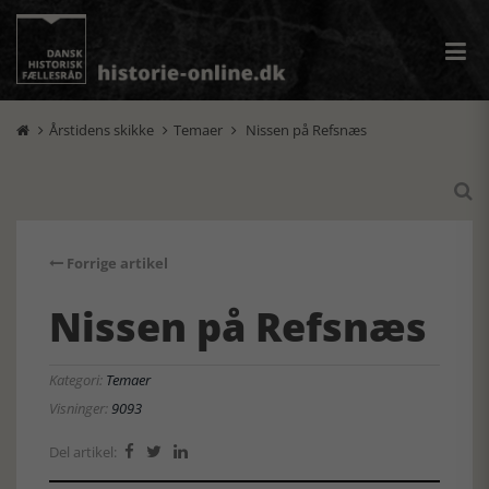
Årstidens skikke
Temaer
Nissen på Refsnæs




Forrige artikel
Nissen på Refsnæs
Kategori:
Temaer
Visninger:
9093
Del artikel:


