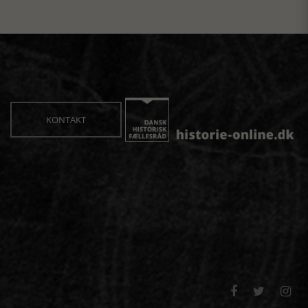
KONTAKT


