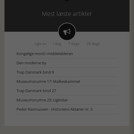
Mest læste artikler

Lige nu
I dag
7 dage
28 dage
Kongelige mord i middelalderen
Den moderne by
Trap Danmark bind 9
Museumsnumre 17: Malkeskammel
Trap Danmark bind 27
Museumsnumre 23: Ligkister
Peder Rasmussen - Historiens Aktører nr. 3