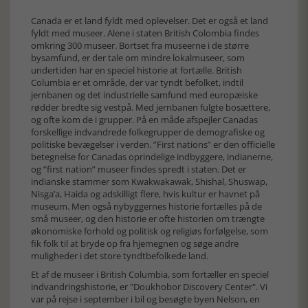
Canada er et land fyldt med oplevelser. Det er også et land
fyldt med museer. Alene i staten British Colombia findes
omkring 300 museer. Bortset fra museerne i de større
bysamfund, er der tale om mindre lokalmuseer, som
undertiden har en speciel historie at fortælle. British
Columbia er et område, der var tyndt befolket, indtil
jernbanen og det industrielle samfund med europæiske
rødder bredte sig vestpå. Med jernbanen fulgte bosættere,
og ofte kom de i grupper. På en måde afspejler Canadas
forskellige indvandrede folkegrupper de demografiske og
politiske bevægelser i verden. ”First nations” er den officielle
betegnelse for Canadas oprindelige indbyggere, indianerne,
og ”first nation” museer findes spredt i staten. Det er
indianske stammer som Kwakwakawak, Shishal, Shuswap,
Nisga’a, Haida og adskilligt flere, hvis kultur er havnet på
museum. Men også nybyggernes historie fortælles på de
små museer, og den historie er ofte historien om trængte
økonomiske forhold og politisk og religiøs forfølgelse, som
fik folk til at bryde op fra hjemegnen og søge andre
muligheder i det store tyndtbefolkede land.
Et af de museer i British Columbia, som fortæller en speciel
indvandringshistorie, er "Doukhobor Discovery Center". Vi
var på rejse i september i bil og besøgte byen Nelson, en