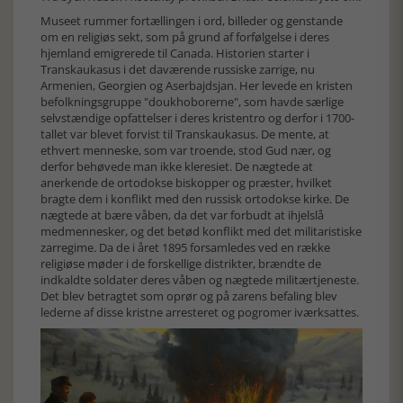
Museet rummer fortællingen i ord, billeder og genstande
om en religiøs sekt, som på grund af forfølgelse i deres
hjemland emigrerede til Canada. Historien starter i
Transkaukasus i det daværende russiske zarrige, nu
Armenien, Georgien og Aserbajdsjan. Her levede en kristen
befolkningsgruppe "doukhoborerne", som havde særlige
selvstændige opfattelser i deres kristentro og derfor i 1700-
tallet var blevet forvist til Transkaukasus. De mente, at
ethvert menneske, som var troende, stod Gud nær, og
derfor behøvede man ikke kleresiet. De nægtede at
anerkende de ortodokse biskopper og præster, hvilket
bragte dem i konflikt med den russisk ortodokse kirke. De
nægtede at bære våben, da det var forbudt at ihjelslå
medmennesker, og det betød konflikt med det militaristiske
zarregime. Da de i året 1895 forsamledes ved en række
religiøse møder i de forskellige distrikter, brændte de
indkaldte soldater deres våben og nægtede militærtjeneste.
Det blev betragtet som oprør og på zarens befaling blev
lederne af disse kristne arresteret og pogromer iværksattes.