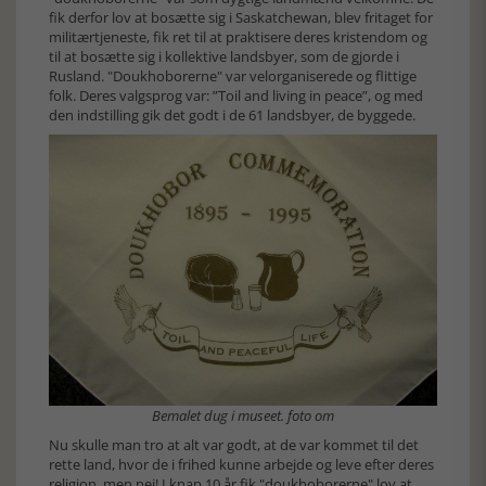
fik derfor lov at bosætte sig i Saskatchewan, blev fritaget for
militærtjeneste, fik ret til at praktisere deres kristendom og
til at bosætte sig i kollektive landsbyer, som de gjorde i
Rusland. "Doukhoborerne" var velorganiserede og flittige
folk. Deres valgsprog var: ”Toil and living in peace”, og med
den indstilling gik det godt i de 61 landsbyer, de byggede.
Bemalet dug i museet. foto om
Nu skulle man tro at alt var godt, at de var kommet til det
rette land, hvor de i frihed kunne arbejde og leve efter deres
religion, men nej! I knap 10 år fik "doukhoborerne" lov at