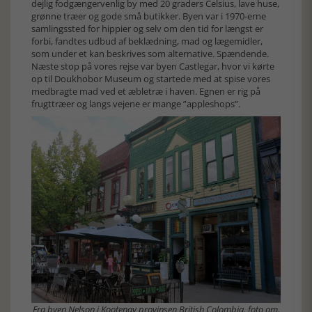
dejlig fodgængervenlig by med 20 graders Celsius, lave huse,
grønne træer og gode små butikker. Byen var i 1970-erne
samlingssted for hippier og selv om den tid for længst er
forbi, fandtes udbud af beklædning, mad og lægemidler,
som under et kan beskrives som alternative. Spændende.
Næste stop på vores rejse var byen Castlegar, hvor vi kørte
op til Doukhobor Museum og startede med at spise vores
medbragte mad ved et æbletræ i haven. Egnen er rig på
frugttræer og langs vejene er mange ”appleshops”.
Fra byen Nelson i Kootenay provinsen British Colombia. foto om.