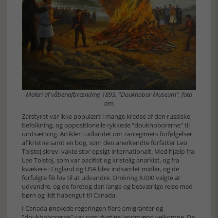
Maleri af våbenafbrænding 1895, "Doukhobor Museum", foto
om.
Zarstyret var ikke populært i mange kredse af den russiske
befolkning, og oppositionelle rykkede "doukhoborerne" til
undsætning. Artikler i udlandet om zarregimets forfølgelser
af kristne samt en bog, som den anerkendte forfatter Leo
Tolstoj skrev, vakte stor opsigt internationalt. Med hjælp fra
Leo Tolstoj, som var pacifist og kristelig anarkist, og fra
kvækere i England og USA blev indsamlet midler, og de
forfulgte fik lov til at udvandre. Omkring 8.000 valgte at
udvandre, og de foretog den lange og besværlige rejse med
børn og lidt habengut til Canada.
I Canada ønskede regeringen flere emigranter og
"doukhoborerne" var som dygtige landmænd velkomne. De