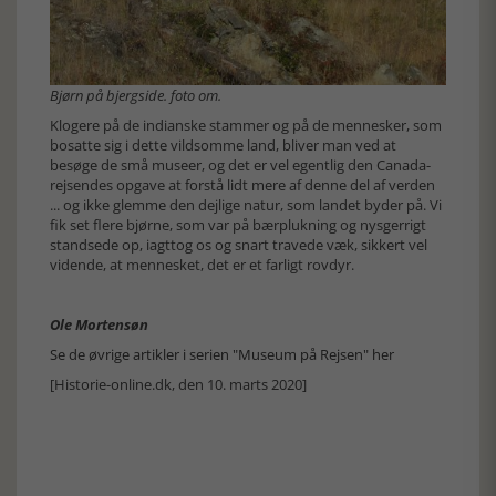
Bjørn på bjergside. foto om.
Klogere på de indianske stammer og på de mennesker, som
bosatte sig i dette vildsomme land, bliver man ved at
besøge de små museer, og det er vel egentlig den Canada-
rejsendes opgave at forstå lidt mere af denne del af verden
... og ikke glemme den dejlige natur, som landet byder på. Vi
fik set flere bjørne, som var på bærplukning og nysgerrigt
standsede op, iagttog os og snart travede væk, sikkert vel
vidende, at mennesket, det er et farligt rovdyr.
Ole Mortensøn
Se de øvrige artikler i serien "Museum på Rejsen" her
[Historie-online.dk, den 10. marts 2020]