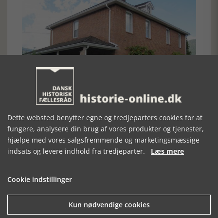
Dette websted benytter egne og tredjeparters cookies for at
fungere, analysere din brug af vores produkter og tjenester,
Hovedbygningen på museet ved Castlegar, Canada. foto om
hjælpe med vores salgsfremmende og marketingsmæssige
Museet er et frilandsmuseum med rekonstruktion af en
indsats og levere indhold fra tredjeparter.
Læs mere
landsby. Museet har 10 huse og 1600 genstande. Familierne
boede sammen i store huse og drev virksomheden i
fællesskab. En afdeling af museet er pædagogisk og gør rede
Cookie indstillinger
for den ovennævnte historie. Hertil kommer udstillede
redskaber og indbo og en stor samling af fotografier. Man
kan bestille omvisning. En af "doukhoborernes" åndelige
Kun nødvendige cookies
fædre, Sylvan Kolesnikov, forkastede ritualer og religiøs