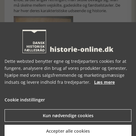
må skelne mellem vejskilte, gadeskilte og færdselstavler. De
har hver deres karakteristiske udseende og historie.
Dette websted benytter egne og tredjeparters cookies for at
fungere, analysere din brug af vores produkter og tjenester,
hjælpe med vores salgsfremmende og marketingsmæssige
indsats og levere indhold fra tredjeparter.
Læs mere
Cookie indstillinger
Kun nødvendige cookies
Louis Moe har i 1885 tegnet et vejskilt til julenisserne, som er på
vej til julemarkedet. Denne form for vejskilt er det ældste og
enkleste. Roskilde Museum
Accepter alle cookies
Så godt som ingen gamle vejskilte har overlevet, og