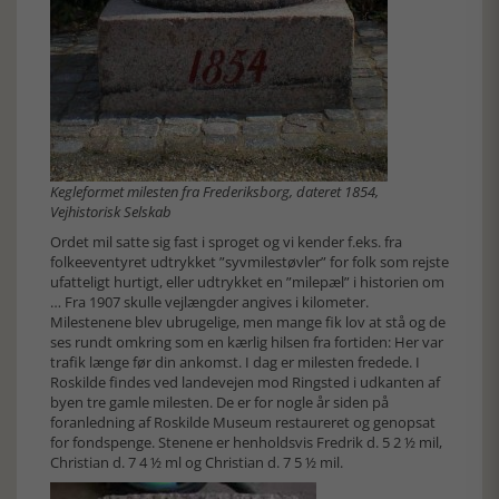
Kegleformet milesten fra Frederiksborg, dateret 1854,
Vejhistorisk Selskab
Ordet mil satte sig fast i sproget og vi kender f.eks. fra
folkeeventyret udtrykket ”syvmilestøvler” for folk som rejste
ufatteligt hurtigt, eller udtrykket en ”milepæl” i historien om
… Fra 1907 skulle vejlængder angives i kilometer.
Milestenene blev ubrugelige, men mange fik lov at stå og de
ses rundt omkring som en kærlig hilsen fra fortiden: Her var
trafik længe før din ankomst. I dag er milesten fredede. I
Roskilde findes ved landevejen mod Ringsted i udkanten af
byen tre gamle milesten. De er for nogle år siden på
foranledning af Roskilde Museum restaureret og genopsat
for fondspenge. Stenene er henholdsvis Fredrik d. 5 2 ½ mil,
Christian d. 7 4 ½ ml og Christian d. 7 5 ½ mil.