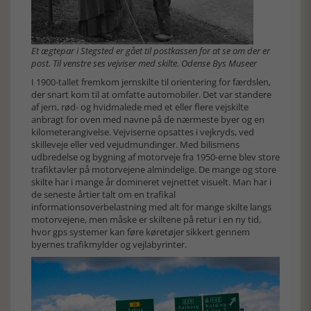
Et ægtepar i Stegsted er gået til postkassen for at se om der er
post. Til venstre ses vejviser med skilte. Odense Bys Museer
I 1900-tallet fremkom jernskilte til orientering for færdslen,
der snart kom til at omfatte automobiler. Det var standere
af jern, rød- og hvidmalede med et eller flere vejskilte
anbragt for oven med navne på de nærmeste byer og en
kilometerangivelse. Vejviserne opsattes i vejkryds, ved
skilleveje eller ved vejudmundinger. Med bilismens
udbredelse og bygning af motorveje fra 1950-erne blev store
trafiktavler på motorvejene almindelige. De mange og store
skilte har i mange år domineret vejnettet visuelt. Man har i
de seneste årtier talt om en trafikal
informationsoverbelastning med alt for mange skilte langs
motorvejene, men måske er skiltene på retur i en ny tid,
hvor gps systemer kan føre køretøjer sikkert gennem
byernes trafikmylder og vejlabyrinter.