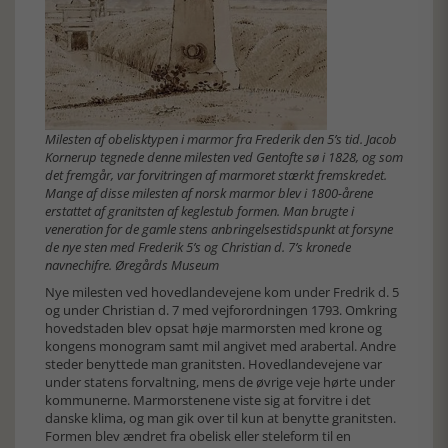
Milesten af obelisktypen i marmor fra Frederik den 5’s tid. Jacob
Kornerup tegnede denne milesten ved Gentofte sø i 1828, og som
det fremgår, var forvitringen af marmoret stærkt fremskredet.
Mange af disse milesten af norsk marmor blev i 1800-årene
erstattet af granitsten af keglestub formen. Man brugte i
veneration for de gamle stens anbringelsestidspunkt at forsyne
de nye sten med Frederik 5’s og Christian d. 7’s kronede
navnechifre. Øregårds Museum
Nye milesten ved hovedlandevejene kom under Fredrik d. 5
og under Christian d. 7 med vejforordningen 1793. Omkring
hovedstaden blev opsat høje marmorsten med krone og
kongens monogram samt mil angivet med arabertal. Andre
steder benyttede man granitsten. Hovedlandevejene var
under statens forvaltning, mens de øvrige veje hørte under
kommunerne. Marmorstenene viste sig at forvitre i det
danske klima, og man gik over til kun at benytte granitsten.
Formen blev ændret fra obelisk eller steleform til en