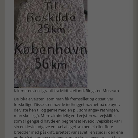
Kilometersten i granit fra Midtsjælland, Ringsted Museum
De lokale vejsten, som man fik fremstillet og opsat, var
forskellige. Disse sten havde indhugget navnet på de byer,
de viste hen til og gerne med en pil, som angav retningen,
man skulle gå. Mere almindelig end vejsten var vejskilte,
som til gengæld havde en begrænset levetid. Vejskiltet var i
sin enkleste udgave en pæl af egetræ med et eller flere
brædder med påskrift. Brættet var savet i en spids i den ene
ende, så det angav retningen, man skulle bevæge sig. Man