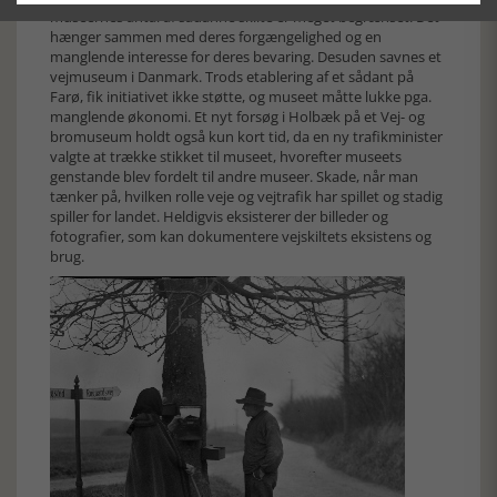
museernes antal af sådanne skilte er meget begrænset. Det
hænger sammen med deres forgængelighed og en
manglende interesse for deres bevaring. Desuden savnes et
vejmuseum i Danmark. Trods etablering af et sådant på
Farø, fik initiativet ikke støtte, og museet måtte lukke pga.
manglende økonomi. Et nyt forsøg i Holbæk på et Vej- og
bromuseum holdt også kun kort tid, da en ny trafikminister
valgte at trække stikket til museet, hvorefter museets
genstande blev fordelt til andre museer. Skade, når man
tænker på, hvilken rolle veje og vejtrafik har spillet og stadig
spiller for landet. Heldigvis eksisterer der billeder og
fotografier, som kan dokumentere vejskiltets eksistens og
brug.