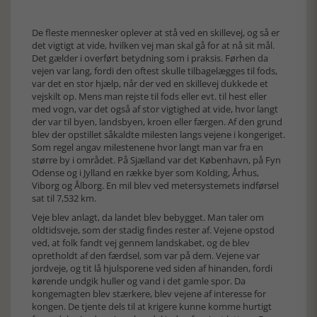
De fleste mennesker oplever at stå ved en skillevej, og så er
det vigtigt at vide, hvilken vej man skal gå for at nå sit mål.
Det gælder i overført betydning som i praksis. Førhen da
vejen var lang, fordi den oftest skulle tilbagelægges til fods,
var det en stor hjælp, når der ved en skillevej dukkede et
vejskilt op. Mens man rejste til fods eller evt. til hest eller
med vogn, var det også af stor vigtighed at vide, hvor langt
der var til byen, landsbyen, kroen eller færgen. Af den grund
blev der opstillet såkaldte milesten langs vejene i kongeriget.
Som regel angav milestenene hvor langt man var fra en
større by i området. På Sjælland var det København, på Fyn
Odense og i Jylland en række byer som Kolding, Århus,
Viborg og Ålborg. En mil blev ved metersystemets indførsel
sat til 7,532 km.
Veje blev anlagt, da landet blev bebygget. Man taler om
oldtidsveje, som der stadig findes rester af. Vejene opstod
ved, at folk fandt vej gennem landskabet, og de blev
opretholdt af den færdsel, som var på dem. Vejene var
jordveje, og tit lå hjulsporene ved siden af hinanden, fordi
kørende undgik huller og vand i det gamle spor. Da
kongemagten blev stærkere, blev vejene af interesse for
kongen. De tjente dels til at krigere kunne komme hurtigt