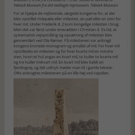
Teknisk Museum fra det nedlagte Vejmuseum. Teknisk Museum
For at hjælpe de vejfarende, sørgede kongerne for, at der
blev opstillet milepæle eller milesten, en pæl eller en sten for
hver mil. Under Frederik d. 2 kom kongelige milesten i brug.
Men det var først under enevælden i Christian d. 5’s tid, at
systematisk vejopmåling og opsætning af milesten blev
gennemført ved Ole Rømer. På milestenen var anbragt
kongens kronede monogram og antallet af mil. For hver mil
opstilledes en milesten og for hver kvarte mil en mindre
sten, hvori et hul angav en kvart mil, to huller to kvarte mil
og tre huller trekvart mil. En kvart mil blev kaldt en
fjerdingvej, og det udtryk møder man tit i gamle tekster.
Ofte anbragtes milestenen på en lille høj ved vejsiden.