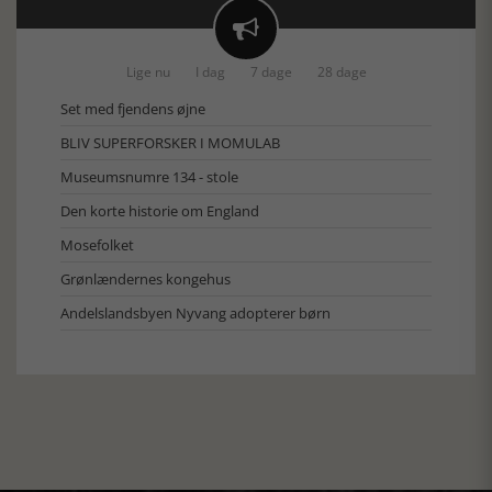

Lige nu
I dag
7 dage
28 dage
Set med fjendens øjne
BLIV SUPERFORSKER I MOMULAB
Museumsnumre 134 - stole
Den korte historie om England
Mosefolket
Grønlændernes kongehus
Andelslandsbyen Nyvang adopterer børn