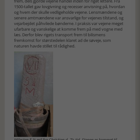
frem, dels gjorde vejene handel inden for riget lettere. Fra
1500-tallet gav lovgivning og recesser anvisning på, hvordan
og hvem der skulle vedligeholde vejene. Lensmændene og
senere amtmændene var ansvarlige for vejenes tilstand, og
vejarbejdet påhvilede bønderne. I praksis var vejene meget
ufarbare og vanskelige at komme frem på med vogne med
læs. Derfor blev rigets transport frem til bilismens
fremkomst for størstedelen klaret ad de søveje, som
naturen havde stillet til rådighed.
Milesten 5 ½ mil fra Christian d. 7’s tid. Stenen er kommet til