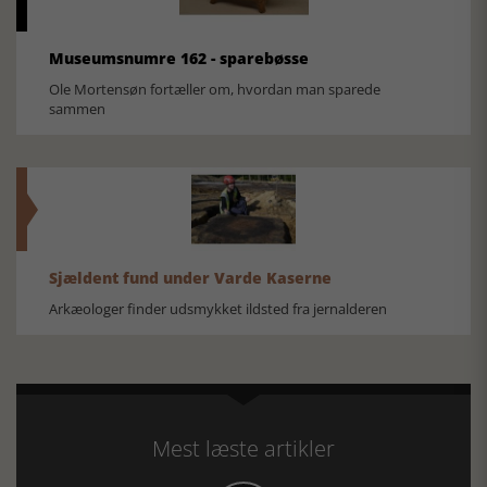
Museumsnumre 162 - sparebøsse
Ole Mortensøn fortæller om, hvordan man sparede
sammen
Sjældent fund under Varde Kaserne
Arkæologer finder udsmykket ildsted fra jernalderen
Mest læste artikler