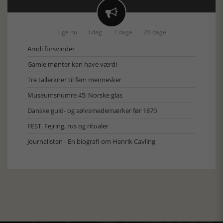

Lige nu
I dag
7 dage
28 dage
Amdi forsvinder
Gamle mønter kan have værdi
Tre tallerkner til fem mennesker
Museumsnumre 45: Norske glas
Danske guld- og sølvsmedemærker før 1870
FEST. Fejring, rus og ritualer
Journalisten - En biografi om Henrik Cavling