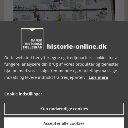
Dette websted benytter egne og tredjeparters cookies for at
fungere, analysere din brug af vores produkter og tjenester,
hjælpe med vores salgsfremmende og marketingsmæssige
Erik Ingemann Sørensen
indsats og levere indhold fra tredjeparter.
Læs mere
[Historie-online.dk, den 10. marts 2021]
Cookie indstillinger
Kun nødvendige cookies
Forrige artikel
Accepter alle cookies