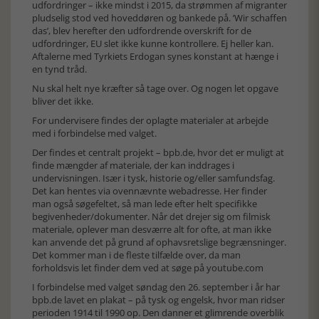
udfordringer – ikke mindst i 2015, da strømmen af migranter
pludselig stod ved hoveddøren og bankede på. ’Wir schaffen
das’, blev herefter den udfordrende overskrift for de
udfordringer, EU slet ikke kunne kontrollere. Ej heller kan.
Aftalerne med Tyrkiets Erdogan synes konstant at hænge i
en tynd tråd.
Nu skal helt nye kræfter så tage over. Og nogen let opgave
bliver det ikke.
For undervisere findes der oplagte materialer at arbejde
med i forbindelse med valget.
Der findes et centralt projekt – bpb.de, hvor det er muligt at
finde mængder af materiale, der kan inddrages i
undervisningen. Især i tysk, historie og/eller samfundsfag.
Det kan hentes via ovennævnte webadresse. Her finder
man også søgefeltet, så man lede efter helt specifikke
begivenheder/dokumenter. Når det drejer sig om filmisk
materiale, oplever man desværre alt for ofte, at man ikke
kan anvende det på grund af ophavsretslige begrænsninger.
Det kommer man i de fleste tilfælde over, da man
forholdsvis let finder dem ved at søge på youtube.com
I forbindelse med valget søndag den 26. september i år har
bpb.de lavet en plakat – på tysk og engelsk, hvor man ridser
perioden 1914 til 1990 op. Den danner et glimrende overblik