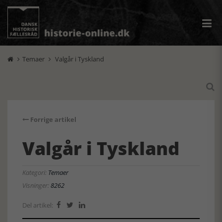
Temaer
Valgår i Tyskland



Forrige artikel
Valgår i Tyskland
Kategori:
Temaer
Visninger:
8262
Del artikel:


