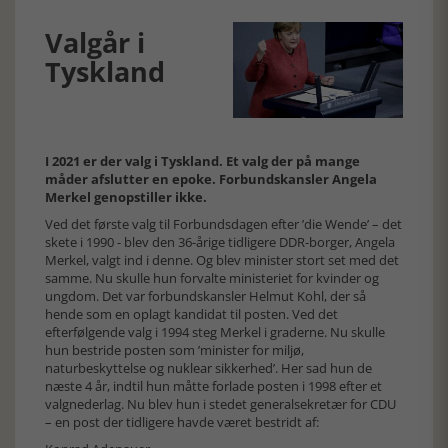
Valgår i
Tyskland
I 2021 er der valg i Tyskland. Et valg der på mange
måder afslutter en epoke. Forbundskansler Angela
Merkel genopstiller ikke.
Ved det første valg til Forbundsdagen efter ’die Wende’ – det
skete i 1990 - blev den 36-årige tidligere DDR-borger, Angela
Merkel, valgt ind i denne. Og blev minister stort set med det
samme. Nu skulle hun forvalte ministeriet for kvinder og
ungdom. Det var forbundskansler Helmut Kohl, der så
hende som en oplagt kandidat til posten. Ved det
efterfølgende valg i 1994 steg Merkel i graderne. Nu skulle
hun bestride posten som ’minister for miljø,
naturbeskyttelse og nuklear sikkerhed’. Her sad hun de
næste 4 år, indtil hun måtte forlade posten i 1998 efter et
valgnederlag. Nu blev hun i stedet generalsekretær for CDU
– en post der tidligere havde været bestridt af: