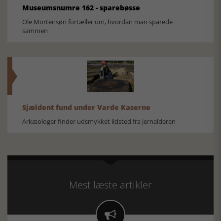
Museumsnumre 162 - sparebøsse
Ole Mortensøn fortæller om, hvordan man sparede
sammen
Sjældent fund under Varde Kaserne
Arkæologer finder udsmykket ildsted fra jernalderen
Mest læste artikler
