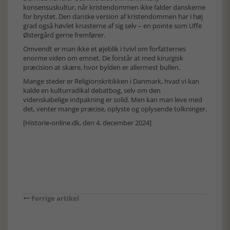
konsensuskultur, når kristendommen ikke falder danskerne
for brystet. Den danske version af kristendommen har i høj
grad også høvlet knasterne af sig selv – en pointe som Uffe
Østergård gerne fremfører.
Omvendt er man ikke et øjeblik i tvivl om forfatternes
enorme viden om emnet. De forstår at med kirurgisk
præcision at skære, hvor bylden er allermest bullen.
Mange steder er Religionskritikken i Danmark, hvad vi kan
kalde en kulturradikal debatbog, selv om den
videnskabelige indpakning er solid. Men kan man leve med
det, venter mange præcise, oplyste og oplysende tolkninger.
[Historie-online.dk, den 4. december 2024]
Forrige artikel