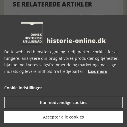
SE RELATEREDE ARTIKLER
HOLMENS KIRKE
DANSKE
DANMARKS
ROMANSKE
DØDE KIRKER
KALKMALERIER
Dette websted benytter egne og tredjeparters cookies for at
fungere, analysere din brug af vores produkter og tjenester,
hjælpe med vores salgsfremmende og marketingsmæssige
indsats og levere indhold fra tredjeparter.
Læs mere
Cookie indstillinger
Kun nødvendige cookies
Mosefolket
Den største samling af moselig i verden på Museum
Accepter alle cookies
Silkeborg Hovedgården