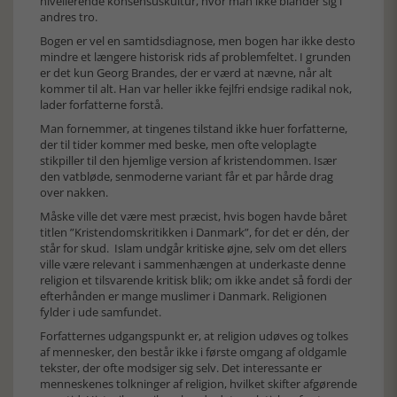
nivellerende konsensuskultur, hvor man ikke blander sig i
andres tro.
Bogen er vel en samtidsdiagnose, men bogen har ikke desto
mindre et længere historisk rids af problemfeltet. I grunden
er det kun Georg Brandes, der er værd at nævne, når alt
kommer til alt. Han var heller ikke fejlfri endsige radikal nok,
lader forfatterne forstå.
Man fornemmer, at tingenes tilstand ikke huer forfatterne,
der til tider kommer med beske, men ofte veloplagte
stikpiller til den hjemlige version af kristendommen. Især
den vatbløde, senmoderne variant får et par hårde drag
over nakken.
Måske ville det være mest præcist, hvis bogen havde båret
titlen ”Kristendomskritikken i Danmark”, for det er dén, der
står for skud. Islam undgår kritiske øjne, selv om det ellers
ville være relevant i sammenhængen at underkaste denne
religion et tilsvarende kritisk blik; om ikke andet så fordi der
efterhånden er mange muslimer i Danmark. Religionen
fylder i ude samfundet.
Forfatternes udgangspunkt er, at religion udøves og tolkes
af mennesker, den består ikke i første omgang af oldgamle
tekster, der ofte modsiger sig selv. Det interessante er
menneskenes tolkninger af religion, hvilket skifter afgørende