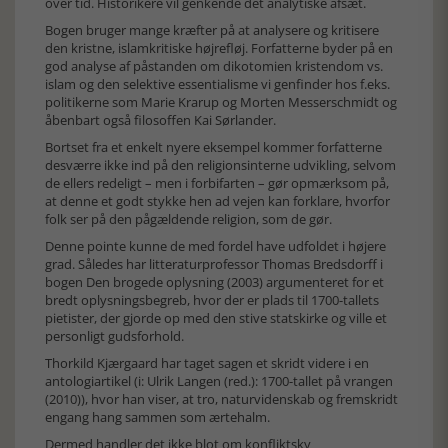
over tid. Historikere vil genkende det analytiske afsæt.
Bogen bruger mange kræfter på at analysere og kritisere
den kristne, islamkritiske højrefløj. Forfatterne byder på en
god analyse af påstanden om dikotomien kristendom vs.
islam og den selektive essentialisme vi genfinder hos f.eks.
politikerne som Marie Krarup og Morten Messerschmidt og
åbenbart også filosoffen Kai Sørlander.
Bortset fra et enkelt nyere eksempel kommer forfatterne
desværre ikke ind på den religionsinterne udvikling, selvom
de ellers redeligt – men i forbifarten – gør opmærksom på,
at denne et godt stykke hen ad vejen kan forklare, hvorfor
folk ser på den pågældende religion, som de gør.
Denne pointe kunne de med fordel have udfoldet i højere
grad. Således har litteraturprofessor Thomas Bredsdorff i
bogen Den brogede oplysning (2003) argumenteret for et
bredt oplysningsbegreb, hvor der er plads til 1700-tallets
pietister, der gjorde op med den stive statskirke og ville et
personligt gudsforhold.
Thorkild Kjærgaard har taget sagen et skridt videre i en
antologiartikel (i: Ulrik Langen (red.): 1700-tallet på vrangen
(2010)), hvor han viser, at tro, naturvidenskab og fremskridt
engang hang sammen som ærtehalm.
Dermed handler det ikke blot om konfliktsky