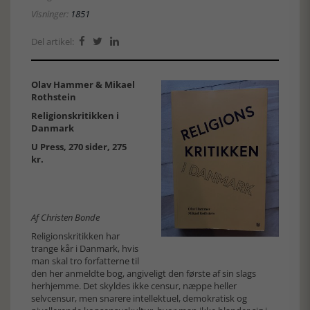
Visninger:
1851
Del artikel:



Olav Hammer & Mikael
Rothstein
Religionskritikken i
Danmark
U Press, 270 sider, 275
kr.
Af Christen Bonde
Religionskritikken har
trange kår i Danmark, hvis
man skal tro forfatterne til
den her anmeldte bog, angiveligt den første af sin slags
herhjemme. Det skyldes ikke censur, næppe heller
selvcensur, men snarere intellektuel, demokratisk og