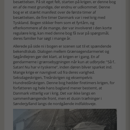
besættelsen. På sit eget felt, starten på krigen, er denne bog
en af de mest grundige, der endnu er udkommet. Denne
bog er et stærkt manifest over de første timer af
besættelsen, de fire timer Danmark var i reel krig med
Tyskland. Bogen stikker frem som et fyrtårn, og
efterkommere af de mange, der var involveret i den korte
regulære krig, kan med denne bog få svar på spørgsmål,
deres familier har søgt i mange år.
Allerede på side ni i bogen er scenen sat til et spændende
bekendtskab. Dialogen mellem Grænsegendarmeriet og
Søgårdlejren gør det klart, at krigen er i gang. En af
gendarmerne i grænsebygningen når kun at udbryde: “Så f..
Satan! Nu har vi tyskerne”, inden døren bliver sparket ind.
Mange krige er navngivet ud fra deres varighed.
Seksdageskrigen, Treårskrigen og eksempelvis
Hundredårskrigen. Denne bog hedder firetimers krigen, for
forfatteren og hele hans bagland mener bestemt, at
Danmark vitterlig var i krig. Det var ikke langs en
sammenhængende front, men et dusin træfninger i
Sønderjylland langs de nordgående indfaldsveje.