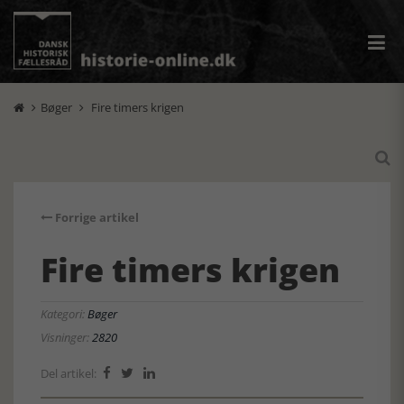
Bøger
Fire timers krigen



Forrige artikel
Fire timers krigen
Kategori:
Bøger
Visninger:
2820
Del artikel:


