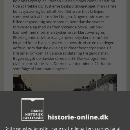
kolonnes køretøjer. Efter en lille halv times kamp var det på
tide at trække sig. Tyskerne beskød tilbagetoget, men ramte
kun vejtræer og Lundtoft Kro. Dette var blot få linjers
sammentræk af flere sider i bogen. Nogenlunde samme
billede tegnede sig andre steder, hvor danske styrker
forsvarede sig mod de fremrykkende tyske. Der blev
kæmpet med mod, men tyskerne var klart overlegne.
Efterfølgende udviste mange hjemmetyskere i området
ivrighed for at hjælpe tyskerne, mens de viste en overlegen
adfærd, som danske civile og soldater fandt stødende. På
fire timer omkom 11 danske soldater og tre gendarmer.
Bogen opgør de danske sårede til 38. Der var også flere
civile, der mistede livet. Dermed var der mindst 22 dræbte
som følge af kamphandlingerne.
Dette websted benytter egne og tredjeparters cookies for at