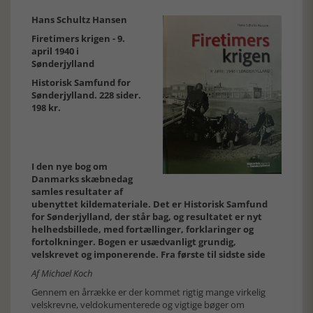
Hans Schultz Hansen
Firetimers krigen - 9.
april 1940 i
Sønderjylland
Historisk Samfund for
Sønderjylland. 228 sider.
198 kr.
I den nye bog om
Danmarks skæbnedag
samles resultater af
ubenyttet kildemateriale. Det er Historisk Samfund
for Sønderjylland, der står bag, og resultatet er nyt
helhedsbillede, med fortællinger, forklaringer og
fortolkninger. Bogen er usædvanligt grundig,
velskrevet og imponerende. Fra første til sidste side
Af Michael Koch
Gennem en årrække er der kommet rigtig mange virkelig
velskrevne, veldokumenterede og vigtige bøger om