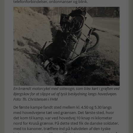
telefonforbindelser, ordonnanser og blink.
En brændt motorcykel med sidevogn, som blev kørt i grøften ved
Bjergskov for at slippe ud af tysk beskydning langs hovedvejen.
Foto: Th. Christensen i FHM
De første kampe fandt sted mellem kl. 4.50 og 5.30 langs
med hovedvejene tæt ved grænsen. Det første sted, hvor
det kom til kamp, var ved hovedvej 10 knap ni kilometer
nord for Kruså grænse. På dette sted fik de danske soldater,
med to kanoner, træffere ind på halvdelen af den tyske