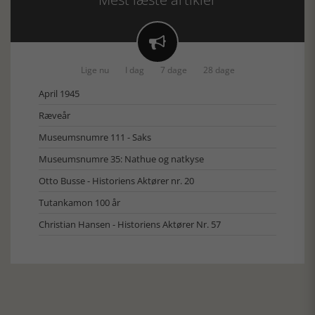

Lige nu
I dag
7 dage
28 dage
April 1945
Ræveår
Museumsnumre 111 - Saks
Museumsnumre 35: Nathue og natkyse
Otto Busse - Historiens Aktører nr. 20
Tutankamon 100 år
Christian Hansen - Historiens Aktører Nr. 57