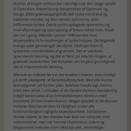
Starten af bogen omhandler naturligt nok den lange optakt
til Operation Weserübung, besættelsen af Danmark og
Norge. Både grænsespørgsmål, det tyske mindretal og
nazismen vendes, og ikke mindst spionerne, som
infiltrerede landet. Dansk politi opdagede spionerne, og
med aflytninger og opsnapning af breve vidste man, hvad
der var i gang. Allerede i januar 1940 kendte man
eksempelvis til forskydninger af tyske tropper. De følgende
mange sider gennemgår detaljeret tidslinjen frem til
tyskernes overskridelse af grænsen. Det er særdeles
spændende læsning, og det er først på side 66 i bogen, at
grænsen overskrides. Det fortæller om bogens grundighed,
det er imponerende læsning.
Allerede en måned før var der kræfter i Hæren, som modigt
på skrift påpegede, at beredskabsstyrken ikke ville kunne
løse opgaven ud fra den plan, ledelsen havde lagt. Denne
kritik blev afvist. I omtalen af de danske styrkers bevæbning
indgår beskrivelse af en tomandsbetjent Nimbus med
monteret 20 mm maskinkanon. Meget specielt at de danske
soldater ikke havde dem til rådighed under alle
firetimerskrigens vigtigste brændpunkter. Forfatteren
skriver videre, at den danske hær ikke var udstyret med
radiomateriel, men var henvist til primitive, usikre og
langsomme metoder som raketsignaler, almindelige