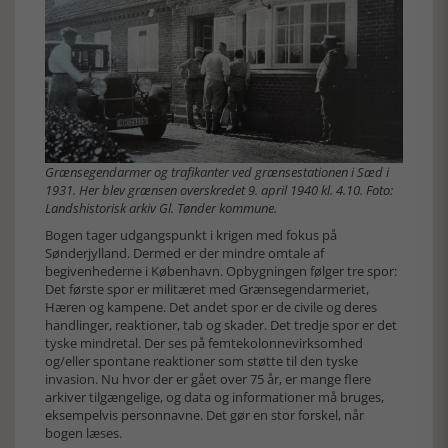
Grænsegendarmer og trafikanter ved grænsestationen i Sæd i
1931. Her blev grænsen overskredet 9. april 1940 kl. 4.10. Foto:
Landshistorisk arkiv Gl. Tønder kommune.
Bogen tager udgangspunkt i krigen med fokus på
Sønderjylland. Dermed er der mindre omtale af
begivenhederne i København. Opbygningen følger tre spor:
Det første spor er militæret med Grænsegendarmeriet,
Hæren og kampene. Det andet spor er de civile og deres
handlinger, reaktioner, tab og skader. Det tredje spor er det
tyske mindretal. Der ses på femtekolonnevirksomhed
og/eller spontane reaktioner som støtte til den tyske
invasion. Nu hvor der er gået over 75 år, er mange flere
arkiver tilgængelige, og data og informationer må bruges,
eksempelvis personnavne. Det gør en stor forskel, når
bogen læses.