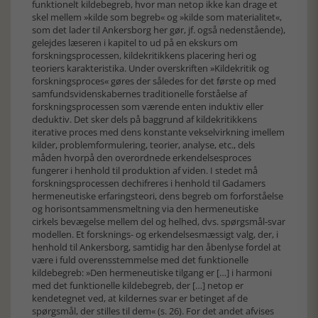
funktionelt kildebegreb, hvor man netop ikke kan drage et
skel mellem »kilde som begreb« og »kilde som materialitet«,
som det lader til Ankersborg her gør, jf. også nedenstående),
gelejdes læseren i kapitel to ud på en ekskurs om
forskningsprocessen, kildekritikkens placering heri og
teoriers karakteristika. Under overskriften »Kildekritik og
forskningsproces« gøres der således for det første op med
samfundsvidenskabernes traditionelle forståelse af
forskningsprocessen som værende enten induktiv eller
deduktiv. Det sker dels på baggrund af kildekritikkens
iterative proces med dens konstante vekselvirkning imellem
kilder, problemformulering, teorier, analyse, etc., dels
måden hvorpå den overordnede erkendelsesproces
fungerer i henhold til produktion af viden. I stedet må
forskningsprocessen dechifreres i henhold til Gadamers
hermeneutiske erfaringsteori, dens begreb om forforståelse
og horisontsammensmeltning via den hermeneutiske
cirkels bevægelse mellem del og helhed, dvs. spørgsmål-svar
modellen. Et forsknings- og erkendelsesmæssigt valg, der, i
henhold til Ankersborg, samtidig har den åbenlyse fordel at
være i fuld overensstemmelse med det funktionelle
kildebegreb: »Den hermeneutiske tilgang er […] i harmoni
med det funktionelle kildebegreb, der […] netop er
kendetegnet ved, at kildernes svar er betinget af de
spørgsmål, der stilles til dem« (s. 26). For det andet afvises