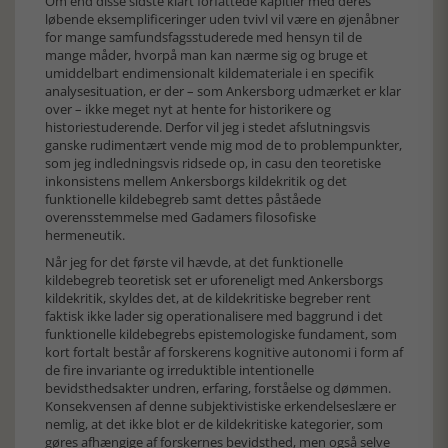
Om end disse sidste klart forfattede kapitler med deres
løbende eksemplificeringer uden tvivl vil være en øjenåbner
for mange samfundsfagsstuderede med hensyn til de
mange måder, hvorpå man kan nærme sig og bruge et
umiddelbart endimensionalt kildemateriale i en specifik
analysesituation, er der – som Ankersborg udmærket er klar
over – ikke meget nyt at hente for historikere og
historiestuderende. Derfor vil jeg i stedet afslutningsvis
ganske rudimentært vende mig mod de to problempunkter,
som jeg indledningsvis ridsede op, in casu den teoretiske
inkonsistens mellem Ankersborgs kildekritik og det
funktionelle kildebegreb samt dettes påståede
overensstemmelse med Gadamers filosofiske
hermeneutik.
Når jeg for det første vil hævde, at det funktionelle
kildebegreb teoretisk set er uforeneligt med Ankersborgs
kildekritik, skyldes det, at de kildekritiske begreber rent
faktisk ikke lader sig operationalisere med baggrund i det
funktionelle kildebegrebs epistemologiske fundament, som
kort fortalt består af forskerens kognitive autonomi i form af
de fire invariante og irreduktible intentionelle
bevidsthedsakter undren, erfaring, forståelse og dømmen.
Konsekvensen af denne subjektivistiske erkendelseslære er
nemlig, at det ikke blot er de kildekritiske kategorier, som
gøres afhængige af forskernes bevidsthed, men også selve