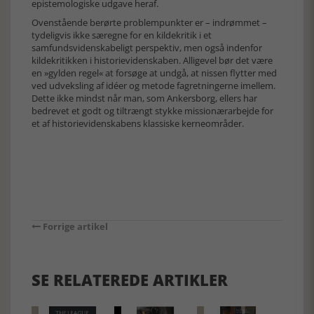
epistemologiske udgave heraf.
Ovenstående berørte problempunkter er – indrømmet –
tydeligvis ikke særegne for en kildekritik i et
samfundsvidenskabeligt perspektiv, men også indenfor
kildekritikken i historievidenskaben. Alligevel bør det være
en »gylden regel« at forsøge at undgå, at nissen flytter med
ved udveksling af idéer og metode fagretningerne imellem.
Dette ikke mindst når man, som Ankersborg, ellers har
bedrevet et godt og tiltrængt stykke missionærarbejde for
et af historievidenskabens klassiske kerneområder.
Forrige artikel
SE RELATEREDE ARTIKLER