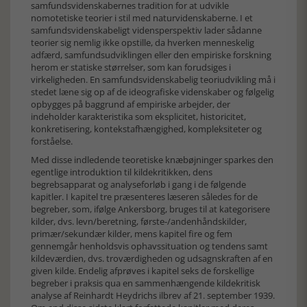
samfundsvidenskabernes tradition for at udvikle
nomotetiske teorier i stil med naturvidenskaberne. I et
samfundsvidenskabeligt vidensperspektiv lader sådanne
teorier sig nemlig ikke opstille, da hverken menneskelig
adfærd, samfundsudviklingen eller den empiriske forskning
herom er statiske størrelser, som kan forudsiges i
virkeligheden. En samfundsvidenskabelig teoriudvikling må i
stedet læne sig op af de ideografiske videnskaber og følgelig
opbygges på baggrund af empiriske arbejder, der
indeholder karakteristika som eksplicitet, historicitet,
konkretisering, kontekstafhængighed, kompleksiteter og
forståelse.
Med disse indledende teoretiske knæbøjninger sparkes den
egentlige introduktion til kildekritikken, dens
begrebsapparat og analyseforløb i gang i de følgende
kapitler. I kapitel tre præsenteres læseren således for de
begreber, som, ifølge Ankersborg, bruges til at kategorisere
kilder, dvs. levn/beretning, første-/andenhåndskilder,
primær/sekundær kilder, mens kapitel fire og fem
gennemgår henholdsvis ophavssituation og tendens samt
kildeværdien, dvs. troværdigheden og udsagnskraften af en
given kilde. Endelig afprøves i kapitel seks de forskellige
begreber i praksis qua en sammenhængende kildekritisk
analyse af Reinhardt Heydrichs ilbrev af 21. september 1939.