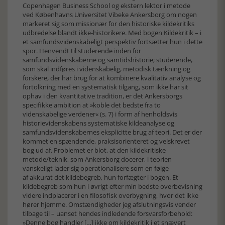
Copenhagen Business School og ekstern lektor i metode
ved Københavns Universitet Vibeke Ankersborg om nogen
markeret sig som missionær for den historiske kildekritiks
udbredelse blandt ikke-historikere. Med bogen Kildekritik – i
et samfundsvidenskabeligt perspektiv fortsætter hun i dette
spor. Henvendt til studerende inden for
samfundsvidenskaberne og samtidshistorie; studerende,
som skal indføres i videnskabelig, metodisk tænkning og
forskere, der har brug for at kombinere kvalitativ analyse og
fortolkning med en systematisk tilgang, som ikke har sit
ophav i den kvantitative tradition, er det Ankersborgs
specifikke ambition at »koble det bedste fra to
videnskabelige verdener« (s. 7) i form af henholdsvis
historievidenskabens systematiske kildeanalyse og
samfundsvidenskabernes eksplicitte brug af teori. Det er der
kommet en spændende, praksisorienteret og velskrevet
bog ud af. Problemet er blot, at den kildekritiske
metode/teknik, som Ankersborg docerer, i teorien
vanskeligt lader sig operationalisere som en følge
af akkurat det kildebegreb, hun forfægter i bogen. Et
kildebegreb som hun i øvrigt efter min bedste overbevisning
videre indplacerer i en filosofisk overbygning, hvor det ikke
hører hjemme. Omstændigheder jeg afslutningsvis vender
tilbage til – uanset hendes indledende forsvarsforbehold:
»Denne bog handler […] ikke om kildekritik i et snævert