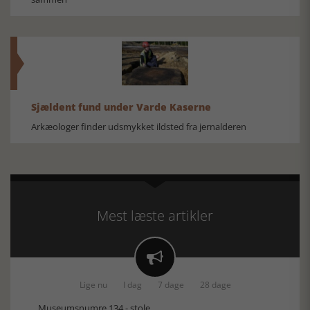
Sjældent fund under Varde Kaserne
Arkæologer finder udsmykket ildsted fra jernalderen
Mest læste artikler

Lige nu
I dag
7 dage
28 dage
Museumsnumre 134 - stole