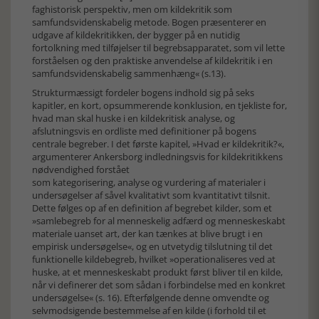
faghistorisk perspektiv, men om kildekritik som
samfundsvidenskabelig metode. Bogen præsenterer en
udgave af kildekritikken, der bygger på en nutidig
fortolkning med tilføjelser til begrebsapparatet, som vil lette
forståelsen og den praktiske anvendelse af kildekritik i en
samfundsvidenskabelig sammenhæng« (s.13).
Strukturmæssigt fordeler bogens indhold sig på seks
kapitler, en kort, opsummerende konklusion, en tjekliste for,
hvad man skal huske i en kildekritisk analyse, og
afslutningsvis en ordliste med definitioner på bogens
centrale begreber. I det første kapitel, »Hvad er kildekritik?«,
argumenterer Ankersborg indledningsvis for kildekritikkens
nødvendighed forstået
som kategorisering, analyse og vurdering af materialer i
undersøgelser af såvel kvalitativt som kvantitativt tilsnit.
Dette følges op af en definition af begrebet kilder, som et
»samlebegreb for al menneskelig adfærd og menneskeskabt
materiale uanset art, der kan tænkes at blive brugt i en
empirisk undersøgelse«, og en utvetydig tilslutning til det
funktionelle kildebegreb, hvilket »operationaliseres ved at
huske, at et menneskeskabt produkt først bliver til en kilde,
når vi definerer det som sådan i forbindelse med en konkret
undersøgelse« (s. 16). Efterfølgende denne omvendte og
selvmodsigende bestemmelse af en kilde (i forhold til et