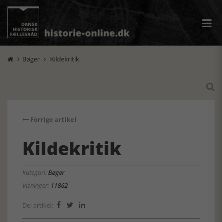
Bøger
Kildekritik



Forrige artikel
Kildekritik
Kategori:
Bøger
Visninger:
11862
Del artikel:


