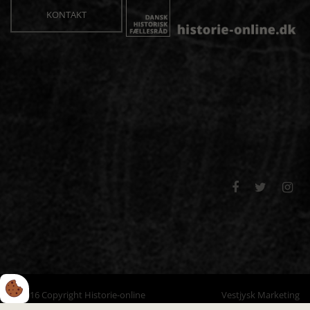
KONTAKT



© 2016 Copyright Historie-online
Vestjysk Marketing