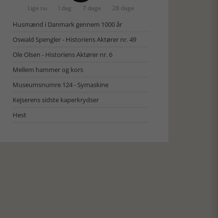
Lige nu
I dag
7 dage
28 dage
Husmænd i Danmark gennem 1000 år
Oswald Spengler - Historiens Aktører nr. 49
Ole Olsen - Historiens Aktører nr. 6
Mellem hammer og kors
Museumsnumre 124 - Symaskine
Kejserens sidste kaperkrydser
Hest