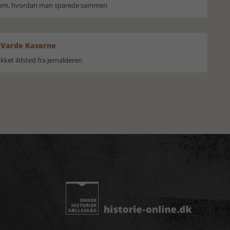
r om, hvordan man sparede sammen
 Varde Kaserne
ket ildsted fra jernalderen