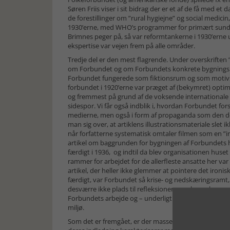
Søren Friis viser i sit bidrag der er et af de få med e
de forestillinger om ”rural hygiejne” og social medic
1930’erne, med WHO’s programmer for primært sund
Brimnes peger på, så var reformtankerne i 1930’erne 
ekspertise var vejen frem på alle områder.
Tredje del er den mest flagrende. Under overskriften 
om Forbundet og om Forbundets konkrete bygningsmæ
Forbundet fungerede som fiktionsrum og som motivst
forbundet i 1920’erne var præget af (bekymret) optimi
og fremmest på grund af de voksende internationale
sidespor. Vi får også indblik i, hvordan Forbundet f
medierne, men også i form af propaganda som den do
man sig over, at artiklens illustrationsmateriale slet i
når forfatterne systematisk omtaler filmen som en ”in
artikel om baggrunden for bygningen af Forbundets 
færdigt i 1936, og indtil da blev organisationen huset 
rammer for arbejdet for de allerfleste ansatte her va
artikel, der heller ikke glemmer at pointere det iron
færdigt, var Forbundet så krise- og nedskæringsramt, 
desværre ikke plads til refleksioner over konsekvenser
Forbundets arbejde og – underligt nok – heller ikke til 
miljø.
Som det er fremgået, er der masser af spændende læsn