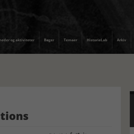
eder og aktiviteter
Bøger
Temaer
HistorieLab
Arkiv
tions