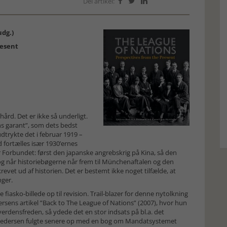
Del artikel:



dg.)
resent
rd. Det er ikke så underligt.
s garant”, som dets bedst
dtrykte det i februar 1919 –
 fortælles især 1930’ernes
r Forbundet: først den japanske angrebskrig på Kina, så den
 og når historiebøgerne når frem til Münchenaftalen og den
revet ud af historien. Det er bestemt ikke noget tilfælde, at
nger.
e fiasko-billede op til revision. Trail-blazer for denne nytolkning
rsens artikel ”Back to The League of Nations” (2007), hvor hun
rdensfreden, så ydede det en stor indsats på bl.a. det
Pedersen fulgte senere op med en bog om Mandatsystemet