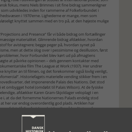
t dansk fokus, mens Niels Brimnes i sit fine bidrag sammenligner
in, som udvikledes inden for rammerne af Folkeforbundet i
hedsvæsen i 1970’erne. Lighederne er mange, men som
uløseligt knyttet sammen med en tro på, at den højeste mulige
”Projections and Presence” får vi både bidrag om fortællinger
ssige materialitet. Glimrende bidrag afdækker, hvordan
of for avistegnere; begge peger på, hvordan synet på
sme, men at dette slog over i pessimisme og desillusion, først
 problemer, hvor Forbundet blev kørt ud på afmagtens
orsøgte at påvirke opinionen – dels gennem kontakter med
kumentariske film The League at Work (1937). Her undrer
kke knytter an til filmen, og det forekommer også lovlig venligt,
fomercial”. Historiefagets materielle vending stikker frem i en
hovedkvarter, det imponerende Palais des Nations. Det stod
i et ombygget hotel (omdøbt til Palais Wilson). At de fysiske
r elendige, afdækker Karen Gram-Skjoldager veloplagt i en
iske i, at da det fornemme Nationernes Palads endelig stod
at her var endog overordentlig god plads. Artiklen har
ne af det dårlige fysiske arbejdsmiljø på kvaliteten af
en analyse af, hvordan ligestilling blev udspillet i det fysiske
ing samlet her. Men træerne rækker ikke helt ind i himlen. I