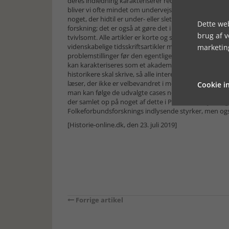
deres indledning karakteriserer redaktørerne indholdet
bliver vi ofte mindet om undervejs, for i mange af bid
noget, der hidtil er under- eller slet ikke udforsket. 
Dette web
forskning; det er også at gøre det i ”a broad, easy-a
brug af 
tvivlsomt. Alle artikler er korte og stramme, men samt
videnskabelige tidsskriftsartikler med interessebegru
marketin
problemstillinger før den egentlige analyse. Det bliv
kan karakteriseres som et akademisk engelsk, som ligg
historikere skal skrive, så alle interesserede uden 
læser, der ikke er velbevandret i mellemkrigstidens int
Cookie in
man kan følge de udvalgte cases netop som eksempler, 
der samlet op på noget af dette i Patrick Finneys mege
Folkeforbundsforsknings indlysende styrker, men ogs
[Historie-online.dk, den 23. juli 2019]
Forrige artikel