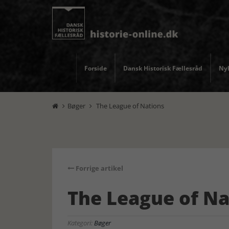
Forside
Dansk Historisk Fællesråd
Nyh
Bøger
The League of Nations


Forrige artikel
The League of Na
Kategori:
Bøger