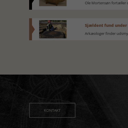
Ole Mortensøn fortælle
Sjældent fund under
Arkæologer finder udsmyk
KONTAKT