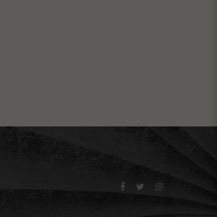


