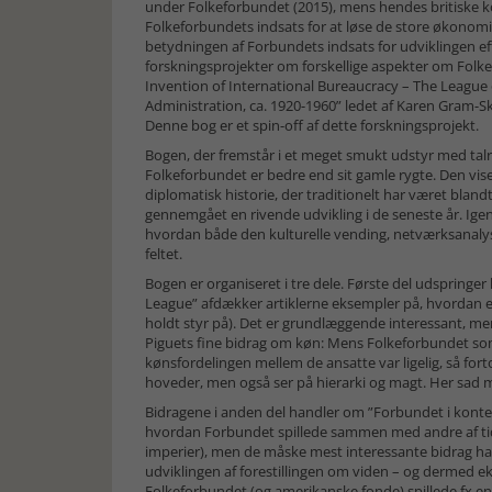
under Folkeforbundet (2015), mens hendes britiske kol
Folkeforbundets indsats for at løse de store økonomi
betydningen af Forbundets indsats for udviklingen efte
forskningsprojekter om forskellige aspekter om Folkef
Invention of International Bureaucracy – The League 
Administration, ca. 1920-1960” ledet af Karen Gram-
Denne bog er et spin-off af dette forskningsprojekt.
Bogen, der fremstår i et meget smukt udstyr med talri
Folkeforbundet er bedre end sit gamle rygte. Den viser
diplomatisk historie, der traditionelt har været blan
gennemgået en rivende udvikling i de seneste år. Igen 
hvordan både den kulturelle vending, netværksanalyse
feltet.
Bogen er organiseret i tre dele. Første del udspringer
League” afdækker artiklerne eksempler på, hvordan et
holdt styr på). Det er grundlæggende interessant, me
Piguets fine bidrag om køn: Mens Folkeforbundet som no
kønsfordelingen mellem de ansatte var ligelig, så fort
hoveder, men også ser på hierarki og magt. Her sad
Bidragene i anden del handler om ”Forbundet i kontek
hvordan Forbundet spillede sammen med andre af tide
imperier), men de måske mest interessante bidrag hand
udviklingen af forestillingen om viden – og dermed e
Folkeforbundet (og amerikanske fonde) spillede fx en vi