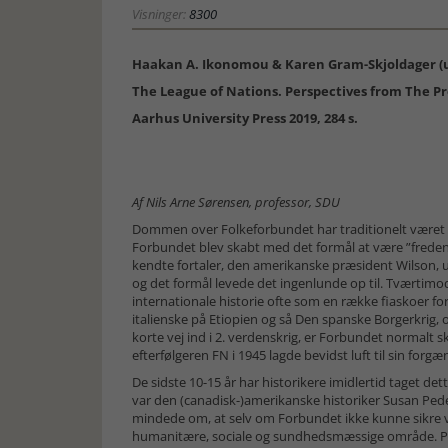
Visninger:
8300
Haakan A. Ikonomou & Karen Gram-Skjoldager (u
The League of Nations. Perspectives from The P
Aarhus University Press 2019, 284 s.
Af Nils Arne Sørensen, professor, SDU
Dommen over Folkeforbundet har traditionelt været hå
Forbundet blev skabt med det formål at være ”freden
kendte fortaler, den amerikanske præsident Wilson, u
og det formål levede det ingenlunde op til. Tværtimod
internationale historie ofte som en række fiaskoer fo
italienske på Etiopien og så Den spanske Borgerkrig,
korte vej ind i 2. verdenskrig, er Forbundet normalt sk
efterfølgeren FN i 1945 lagde bevidst luft til sin forgæ
De sidste 10-15 år har historikere imidlertid taget dett
var den (canadisk-)amerikanske historiker Susan Pede
mindede om, at selv om Forbundet ikke kunne sikre ve
humanitære, sociale og sundhedsmæssige område. 