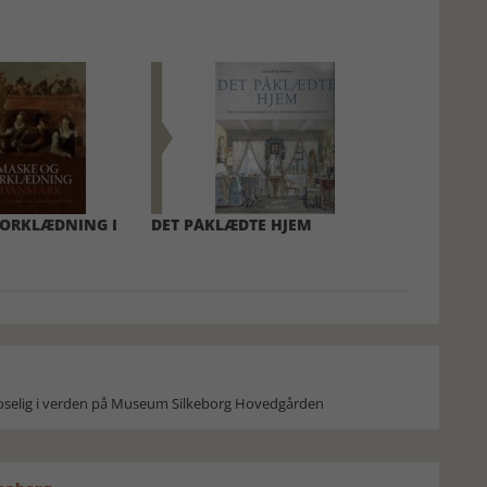
FORKLÆDNING I
DET PÅKLÆDTE HJEM
moselig i verden på Museum Silkeborg Hovedgården