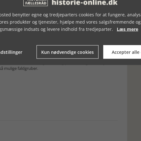
 som resultatet af ”cutting edge research”. At det er tilfældet,
ragene fremhæves det eksplicit, at vi nu bliver præsenteret for
Bogens ambition er imidlertid ikke blot at præsentere ny
sted benytter egne og tredjeparters cookies for at fungere, analys
ccess outreach book”. Om den ambition er indfriet, er mere
vores produkter og tjenester, hjælpe med vores salgsfremmende og
idig bruger næsten alle det format, vi kender fra
ndelser, forskningspositionering og klart formulerede
gsmæssige indsats og levere indhold fra tredjeparter.
Læs mere
er tungt i det stramme format; det samme er sprogdragten, der
er et stykke fra det klassiske angelsaksiske ideal om, at
besvær kan følge med. Det stramme format betyder også, at den
ernationale historie, ofte savner den kontekst, der sikrer, at
dstillinger
Kun nødvendige cookies
Accepter alle
der illustrerer større tendenser og forhold. Heldigvis bliver
t fine efterskrift, der også klart og præcist fanger den nye
å mulige faldgruber.