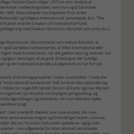
lega, Patricia Clavin udgav i 2013 en stor analyse af
ske kriser i mellemkrigstiden, hvor hun også betonede
r 1945. Disse arbejder har inspireret til en stribe
orbundet og tidligere internationalt samarbejde, bl.a. ”The
of Nation and the Creation of International Public
Skjoldager (og med Haakon Ikonomou tilknyttet som post.doc.).
ge illustrationer, demonstrerer som helhed ikke blot, at
 også særdeles overbevisende, at feltet international eller
dt fagets mest konservative, når det gælder teori og metode, har
og igen i læsningen af de godt 20 bidrag er det tydeligt,
r og det transnationale blik på afgørende vis har fornyet
 klarest af forskningsprojektet. Under overskriften ”Inside the
 ”internationalt bureaukrati” helt konkret blev opfundet (og
n måske for nogle lidt nørdet. De kan så kaste sig over Myriam
get helt nyt eksplicit var forpligtet på ligestilling, og
onede ligestillingen sig dramatisk, når man ikke blot tæller
 mændene tungt.
st”. Den overskrift dækker over case-studies, der viser
ns dominerende magter og forestillinger (stater, nationer,
ler alle om, hvordan Forbundet spillede en vigtig rolle i
ksperter – som afgørende for internationalt samarbejde.
gtig rolle i udviklingen af studiet af international politik, som