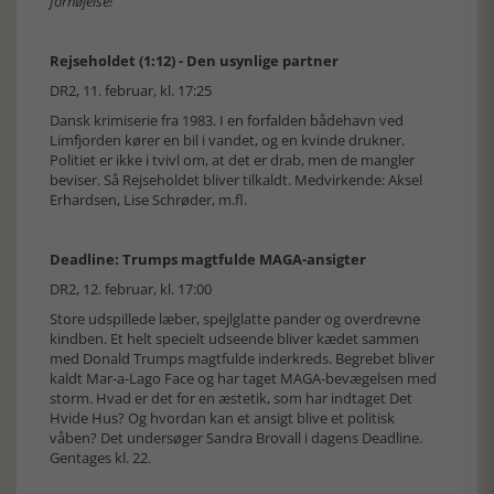
fornøjelse!
Rejseholdet (1:12) - Den usynlige partner
DR2, 11. februar, kl. 17:25
Dansk krimiserie fra 1983. I en forfalden bådehavn ved
Limfjorden kører en bil i vandet, og en kvinde drukner.
Politiet er ikke i tvivl om, at det er drab, men de mangler
beviser. Så Rejseholdet bliver tilkaldt. Medvirkende: Aksel
Erhardsen, Lise Schrøder, m.fl.
Deadline: Trumps magtfulde MAGA-ansigter
DR2, 12. februar, kl. 17:00
Store udspillede læber, spejlglatte pander og overdrevne
kindben. Et helt specielt udseende bliver kædet sammen
med Donald Trumps magtfulde inderkreds. Begrebet bliver
kaldt Mar-a-Lago Face og har taget MAGA-bevægelsen med
storm. Hvad er det for en æstetik, som har indtaget Det
Hvide Hus? Og hvordan kan et ansigt blive et politisk
våben? Det undersøger Sandra Brovall i dagens Deadline.
Gentages kl. 22.