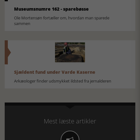
Museumsnumre 162 - sparebøsse
Ole Mortensøn fortæller om, hvordan man sparede
sammen
Sjældent fund under Varde Kaserne
Arkæologer finder udsmykket ildsted fra jernalderen
Mest læste artikler