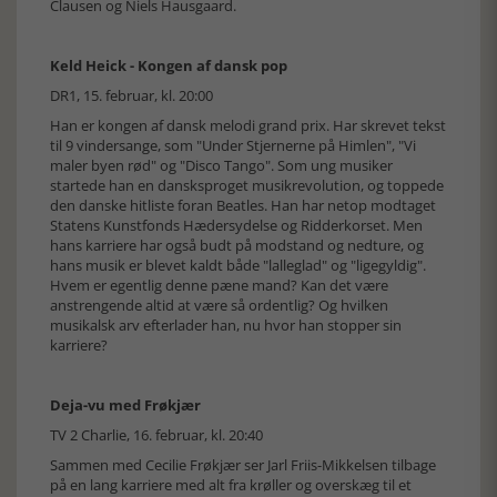
Clausen og Niels Hausgaard.
Keld Heick - Kongen af dansk pop
DR1, 15. februar, kl. 20:00
Han er kongen af dansk melodi grand prix. Har skrevet tekst
til 9 vindersange, som "Under Stjernerne på Himlen", "Vi
maler byen rød" og "Disco Tango". Som ung musiker
startede han en dansksproget musikrevolution, og toppede
den danske hitliste foran Beatles. Han har netop modtaget
Statens Kunstfonds Hædersydelse og Ridderkorset. Men
hans karriere har også budt på modstand og nedture, og
hans musik er blevet kaldt både "lalleglad" og "ligegyldig".
Hvem er egentlig denne pæne mand? Kan det være
anstrengende altid at være så ordentlig? Og hvilken
musikalsk arv efterlader han, nu hvor han stopper sin
karriere?
Deja-vu med Frøkjær
TV 2 Charlie, 16. februar, kl. 20:40
Sammen med Cecilie Frøkjær ser Jarl Friis-Mikkelsen tilbage
på en lang karriere med alt fra krøller og overskæg til et