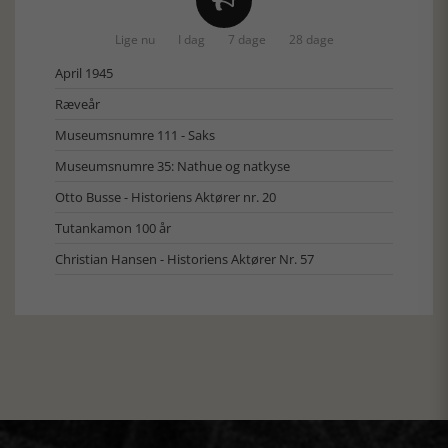

Lige nu
I dag
7 dage
28 dage
April 1945
Ræveår
Museumsnumre 111 - Saks
Museumsnumre 35: Nathue og natkyse
Otto Busse - Historiens Aktører nr. 20
Tutankamon 100 år
Christian Hansen - Historiens Aktører Nr. 57