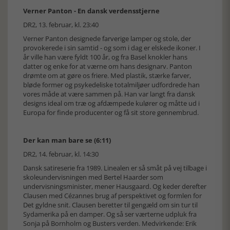
Verner Panton - En dansk verdensstjerne
DR2, 13. februar, kl. 23:40
Verner Panton designede farverige lamper og stole, der
provokerede i sin samtid - og som i dag er elskede ikoner. I
år ville han være fyldt 100 år, og fra Basel knokler hans
datter og enke for at værne om hans designarv. Panton
drømte om at gøre os friere. Med plastik, stærke farver,
bløde former og psykedeliske totalmiljøer udfordrede han
vores måde at være sammen på. Han var langt fra dansk
designs ideal om træ og afdæmpede kulører og måtte ud i
Europa for finde producenter og få sit store gennembrud.
Der kan man bare se (6:11)
DR2, 14. februar, kl. 14:30
Dansk satireserie fra 1989. Linealen er så småt på vej tilbage i
skoleundervisningen med Bertel Haarder som
undervisningsminister, mener Hausgaard. Og keder derefter
Clausen med Cézannes brug af perspektivet og formlen for
Det gyldne snit. Clausen beretter til gengæld om sin tur til
Sydamerika på en damper. Og så ser værterne udpluk fra
Sonja på Bornholm og Busters verden. Medvirkende: Erik