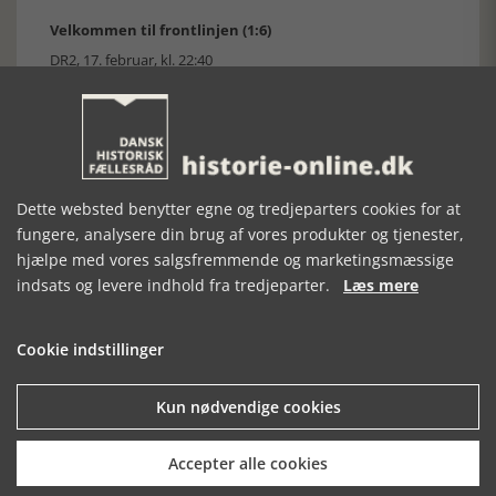
Velkommen til frontlinjen (1:6)
DR2, 17. februar, kl. 22:40
ADVARSEL: Serien indeholder voldsomme billeder. "Vi blev
beskudt - det var snipers, der skød på os".
Militærsygeplejersken Suzi Apelgren er vred og bange, da
hun bliver beskudt af serberne på vej til hospitalet med en
syg FN-soldat i Sarajevo. Hun er udsendt til det tidligere
Jugoslavien under FN i 1992. Som FN-soldater er de taget
Dette websted benytter egne og tredjeparters cookies for at
afsted med håbet om at skabe fred, men trin for trin går det
op for dem, at de er skydeskiver og vidner til etnisk
fungere, analysere din brug af vores produkter og tjenester,
udrensning. Dansk dokumentarserie fra 2024.
hjælpe med vores salgsfremmende og marketingsmæssige
[Historie-online.dk, den 10. februar 2026]
indsats og levere indhold fra tredjeparter.
Læs mere
Cookie indstillinger
Kun nødvendige cookies
Forrige artikel
Accepter alle cookies