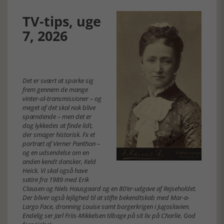
TV-tips, uge
7, 2026
Det er svært at sparke sig
frem gennem de mange
vinter-ol-transmissioner – og
meget af det skal nok blive
spændende – men det er
dog lykkedes at finde lidt,
der smager historisk. Fx et
portræt af Verner Panthon –
og en udsendelse om en
anden kendt dansker, Keld
Heick. Vi skal også have
satire fra 1989 med Erik
Clausen og Niels Hausgaard og en 80’er-udgave af Rejseholdet.
Der bliver også lejlighed til at stifte bekendtskab med Mar-a-
Largo Face, dronning Louise samt borgerkrigen i Jugoslavien.
Endelig ser Jarl Friis-Mikkelsen tilbage på sit liv på Charlie. God