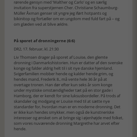
rørende gensyn med ’Walther og Carlo’ og en særlig
invitation fra superstjernen Cher. Christiane Schaumburg-
Müller Åxman genser sit yngre jeg iført hotpants og
bikinitop og fortæller om en ungdom med fuld fart på – og
om glæden ved at blive ældre.
På sporet af dronningerne (6:6)
DR2, 17. februar, kl. 21:30
Liv Thomsen drager på sporet af Louise, den glemte
dronning i Danmarkshistorien. Hun er datter af den svenske
konge og falder aldrig helt til i sit nye danske hjemland.
Svigerfamilien mobber hende og kalder hende grim, og
hendes mand, Frederik 8., må vente hele 36 år på at
overtage tronen. Han dør efter kun seks år som konge
under mystiske omstændigheder tæt på en stor gade i
Hamborg, der er kendt for sine luksusbordeller. På trods af
skandaler og modgang er Louise med til at sætte nye
standarder for, hvordan man er en moderne dronning. Det
er ikke kun hendes smykker, men også de kunstneriske
interesser og ønsket om at bringe sig i øjenhøjde med folket,
som vores nuværende dronning Margrethe har arvet efter
hende.