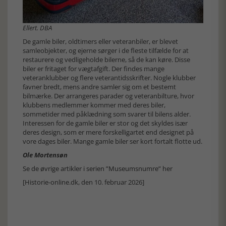
Ellert. DBA
De gamle biler, oldtimers eller veteranbiler, er blevet
samleobjekter, og ejerne sørger i de fleste tilfælde for at
restaurere og vedligeholde bilerne, så de kan køre. Disse
biler er fritaget for vægtafgift. Der findes mange
veteranklubber og flere veterantidsskrifter. Nogle klubber
favner bredt, mens andre samler sig om et bestemt
bilmærke. Der arrangeres parader og veteranbilture, hvor
klubbens medlemmer kommer med deres biler,
sommetider med påklædning som svarer til bilens alder.
Interessen for de gamle biler er stor og det skyldes især
deres design, som er mere forskelligartet end designet på
vore dages biler. Mange gamle biler ser kort fortalt flotte ud.
Ole Mortensøn
Se de øvrige artikler i serien ”Museumsnumre” her
[Historie-online.dk, den 10. februar 2026]