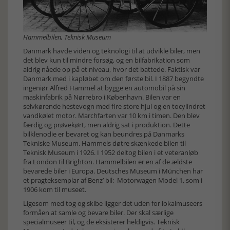
Hammelbilen, Teknisk Museum
Danmark havde viden og teknologi til at udvikle biler, men
det blev kun til mindre forsøg, og en bilfabrikation som
aldrig nåede op på et niveau, hvor det battede. Faktisk var
Danmark med i kapløbet om den første bil. I 1887 begyndte
ingeniør Alfred Hammel at bygge en automobil på sin
maskinfabrik på Nørrebro i København. Bilen var en
selvkørende hestevogn med fire store hjul og en tocylindret
vandkølet motor. Marchfarten var 10 km i timen. Den blev
færdig og prøvekørt, men aldrig sat i produktion. Dette
bilklenodie er bevaret og kan beundres på Danmarks
Tekniske Museum. Hammels døtre skænkede bilen til
Teknisk Museum i 1926. I 1952 deltog bilen i et veteranløb
fra London til Brighton. Hammelbilen er en af de ældste
bevarede biler i Europa. Deutsches Museum i München har
et pragteksemplar af Benz’ bil: Motorwagen Model 1, som i
1906 kom til museet.
Ligesom med tog og skibe ligger det uden for lokalmuseers
formåen at samle og bevare biler. Der skal særlige
specialmuseer til, og de eksisterer heldigvis. Teknisk