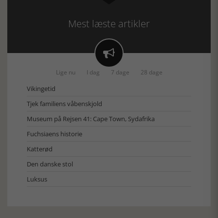
Mest læste artikler

Lige nu
I dag
7 dage
28 dage
Vikingetid
Tjek familiens våbenskjold
Museum på Rejsen 41: Cape Town, Sydafrika
Fuchsiaens historie
Katterød
Den danske stol
Luksus