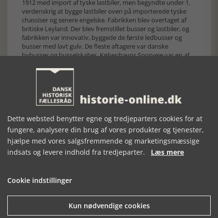
1912 med import af tyske lastbiler, men begyndte under 1.
verdenskrig at bygge lastbiler oven på importerede tyske
chassiser og senere engelske. Fabrikken blev overtaget af
britiske Leyland. Der blev fremstillet busser og lastbiler, og
fabrikken var innovativ, byggede de første ledbusser og
busser med lavt gulv. De fleste aftagere var danske
bybusser og busselskaber. Københavns Sporveje var en af
Leyland-DABs store kunder. DAB lukkede i 2002.
Dette websted benytter egne og tredjeparters cookies for at
fungere, analysere din brug af vores produkter og tjenester,
hjælpe med vores salgsfremmende og marketingsmæssige
indsats og levere indhold fra tredjeparter.
Læs mere
Cookie indstillinger
DAB-busser til Københavns Sporveje under produktion i 1960-
erne. Silkeborg Arkiv
Kun nødvendige cookies
Danmark var præget af importerede biler; 100 %, når det
gjaldt personbiler, men i 1980-erne begyndte man at