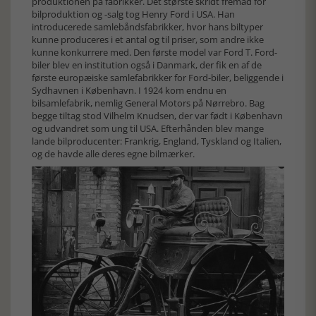
produktionen på fabrikker. Det største skridt fremad for
bilproduktion og -salg tog Henry Ford i USA. Han
introducerede samlebåndsfabrikker, hvor hans biltyper
kunne produceres i et antal og til priser, som andre ikke
kunne konkurrere med. Den første model var Ford T. Ford-
biler blev en institution også i Danmark, der fik en af de
første europæiske samlefabrikker for Ford-biler, beliggende i
Sydhavnen i København. I 1924 kom endnu en
bilsamlefabrik, nemlig General Motors på Nørrebro. Bag
begge tiltag stod Vilhelm Knudsen, der var født i København
og udvandret som ung til USA. Efterhånden blev mange
lande bilproducenter: Frankrig, England, Tyskland og Italien,
og de havde alle deres egne bilmærker.