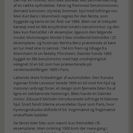
af en række opfindelser. Først og fremmest benzinmotoren,
dernæst karosseri, styretøj, bremser, hjul med luftringe osv.
Men Karl Benz i Mannheim regnes for den første, som
byggede og kørte en bil. Året var 1886. Bilen var et trehjulet
køretøj med en lille encylindret totakts benzinmotor, og den
blev kun fremstillet i ét eksemplar, ligesom den følgende
model. Motorwagen Model 3 blev imidlertid fremstillet i 25
eksemplarer, og hustruen Bertha Benz præsterede at køre
en tur med sine to sønner, 194 km frem og tilbage fra
Mannheim til sin fødeby Pforzheim. Daimler havde 1885
bygget en lille benzinmotor med højt omdrejningstal
velegnet til en bil, som han præsenterede på
verdensudstillingen 1889 i Paris.
Løbende skete forbedringer af automobilen. Den franske
ingeniør Émile Levassor lavede 1899 en bil med fire hjul og
motoren anbragt foran, et design som fjernede bilen fra at
ligne en selvkørende hestevogn. Bilen havde en Daimler
motor. Édouard Michelin introducerede luftringe til bilernes
hjul. Snart fandt bilerne anvendelse i byer som Paris, hvor
hyrevognskuske skiftede til bil. Vognmænd og fragtmænd
anskaffede lastbiler.
De første biler blev som nævnt kun fremstillet i få
eksemplarer. Men omkring 1900 kom der mere gang i