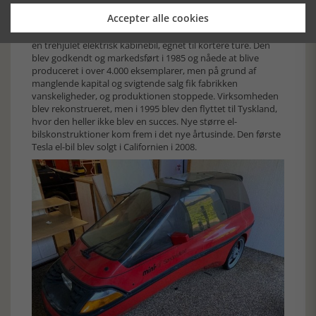
eksperimentere med el-biler i Europa. Også i Danmark blev
Accepter alle cookies
bygget forskellige små eldrevne personbiler, men kun
Volmer Jensens Ellert fra Randers blev til noget. Ellerten var
en trehjulet elektrisk kabinebil, egnet til kortere ture. Den
blev godkendt og markedsført i 1985 og nåede at blive
produceret i over 4.000 eksemplarer, men på grund af
manglende kapital og svigtende salg fik fabrikken
vanskeligheder, og produktionen stoppede. Virksomheden
blev rekonstrueret, men i 1995 blev den flyttet til Tyskland,
hvor den heller ikke blev en succes. Nye større el-
bilskonstruktioner kom frem i det nye årtusinde. Den første
Tesla el-bil blev solgt i Californien i 2008.