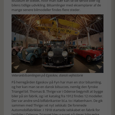
Museum er stedet, hvor man især kan se de første biler og
bilens tidlige udvikling. Bilsamlinger med eksemplarer af de
mange senere bilmodeller findes flere steder.
Veteranbilsamlingen på Egeskov, dansk vejhistorie
På herregården Egeskov på Fyn har man en stor bilsamling,
og her kan man se en dansk bilsucces, nemlig den fynske
Triangel bil. Thomas B. Thrige var i Odense begyndt at bygge
biler på sin fabrik, og i et katalog fra 1912 findes 12 modeller.
Der var andre små bilfabrikanter bl.a. to i København. De gik
sammen med Thrige i et nyt selskab: De forenede
Automobilfabrikker. I 1918 startede selskabet en fabrik for
lastbiler i Odense. Triangel blev navnet på deres bilmærke.