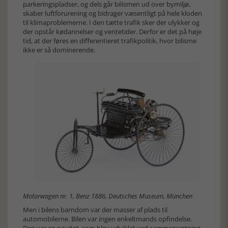
parkeringspladser, og dels går bilismen ud over bymiljø,
skaber luftforurening og bidrager væsentligt på hele kloden
til klimaproblemerne. I den tætte trafik sker der ulykker og
der opstår kødannelser og ventetider. Derfor er det på høje
tid, at der føres en differentieret trafikpolitik, hvor bilisme
ikke er så dominerende.
Motorwagen nr. 1, Benz 1886, Deutsches Museum, München
Men i bilens barndom var der masser af plads til
automobilerne. Bilen var ingen enkeltmands opfindelse.
Den var en novitet, som blev udviklet ved sammensætning