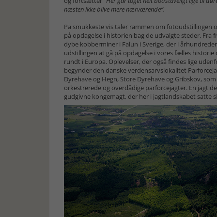
og fortsætter
”Her går toget helt bodstaveligt lige til d
næsten ikke blive mere nærværende”.
På smukkeste vis taler rammen om fotoudstillingen og
på opdagelse i historien bag de udvalgte steder. Fra f
dybe kobberminer i Falun i Sverige, der i århundreder
udstillingen at gå på opdagelse i vores fælles historie
rundt i Europa. Oplevelser, der også findes lige uden
begynder den danske verdensarvslokalitet Parforceja
Dyrehave og Hegn, Store Dyrehave og Gribskov, som 
orkestrerede og overdådige parforcejagter. En jagt der 
gudgivne kongemagt, der her i jagtlandskabet satte sig 