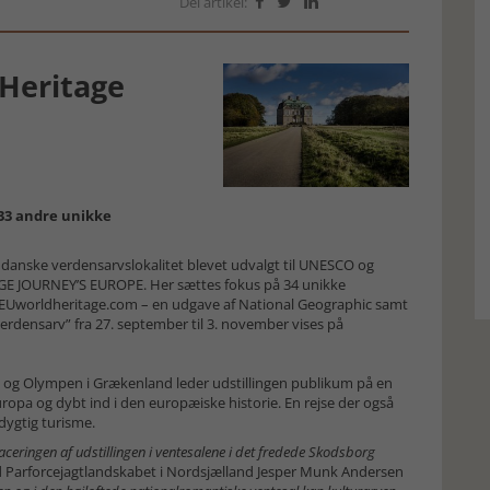
Del artikel:



 Heritage
 33 andre unikke
 danske verdensarvslokalitet blevet udvalgt til UNESCO og
GE JOURNEY’S EUROPE. Her sættes fokus på 34 unikke
itEUworldheritage.com – en udgave af National Geographic samt
 verdensarv” fra 27. september til 3. november vises på
es og Olympen i Grækenland leder udstillingen publikum på en
uropa og dybt ind i den europæiske historie. En rejse der også
dygtig turisme.
eringen af udstillingen i ventesalene i det fredede Skodsborg
d Parforcejagtlandskabet i Nordsjælland Jesper Munk Andersen