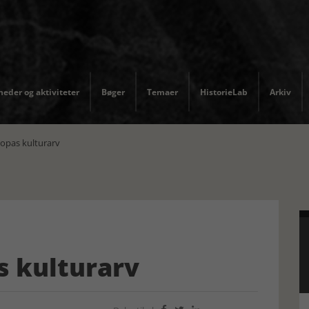
eder og aktiviteter
Bøger
Temaer
HistorieLab
Arkiv
ropas kulturarv
s kulturarv