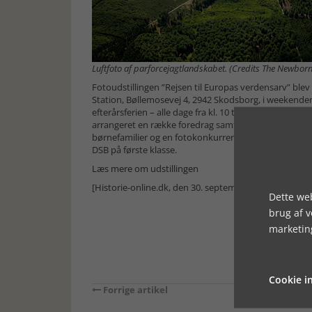
Luftfoto af parforcejagtlandskabet. (Credits The Newbor
Fotoudstillingen ”Rejsen til Europas verdensarv” bl
Station, Bøllemosevej 4, 2942 Skodsborg, i weekendern
efterårsferien – alle dage fra kl. 10 til kl. 16. Det er gra
arrangeret en række foredrag samt ture i Jægersborg He
børnefamilier og en fotokonkurrence, hvor man kan vi
DSB på første klasse.
Læs mere om udstillingen
[Historie-online.dk, den 30. september 2019]
Dette web
brug af 
marketin
Cookie in
Forrige artikel