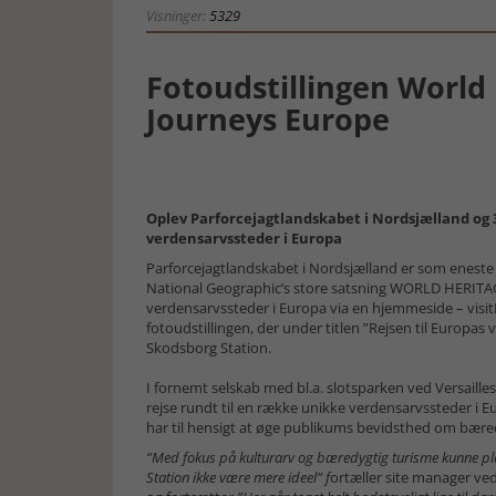
Visninger:
5329
Fotoudstillingen World
Journeys Europe
Oplev Parforcejagtlandskabet i Nordsjælland og
verdensarvssteder i Europa
Parforcejagtlandskabet i Nordsjælland er som eneste
National Geographic’s store satsning WORLD HERITA
verdensarvssteder i Europa via en hjemmeside – vis
fotoudstillingen, der under titlen ”Rejsen til Europas
Skodsborg Station.
I fornemt selskab med bl.a. slotsparken ved Versaill
rejse rundt til en række unikke verdensarvssteder i E
har til hensigt at øge publikums bevidsthed om bære
”Med fokus på kulturarv og bæredygtig turisme kunne plac
Station ikke være mere ideel” f
ortæller site manager ve