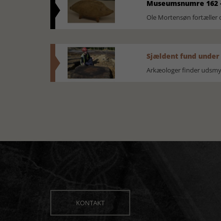
Museumsnumre 162 -
Ole Mortensøn fortælle
Sjældent fund under
Arkæologer finder udsmyk
KONTAKT