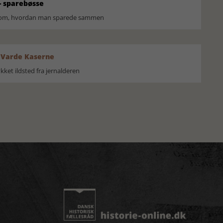
 sparebøsse
r om, hvordan man sparede sammen
 Varde Kaserne
ket ildsted fra jernalderen