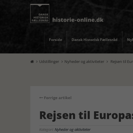
Forside
Dansk Historisk Fællesråd
Nyh
Udstillinger
Nyheder og aktiviteter
Rejsen til Eu



Forrige artikel
Rejsen til Europa
Kategori:
Nyheder og aktiviteter