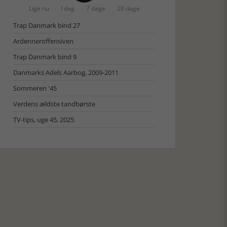
Lige nu
I dag
7 dage
28 dage
Trap Danmark bind 27
Ardenneroffensiven
Trap Danmark bind 9
Danmarks Adels Aarbog, 2009-2011
Sommeren '45
Verdens ældste tandbørste
TV-tips, uge 45, 2025