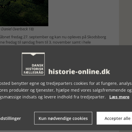
n Daniel Overbeck 18)
ev åbnet fredag 27. september og kan nu opleves på Skodsborg
e fredag til søndag frem til 3. november samt i hele
tis at besøge udstillingen. I tilknytning til udstillingen vil der blive
gn, ligesom der i efterårsferien vil være aktiviteter for
nde en rejse for to til Berlin og se på mere verdensarv med
sted benytter egne og tredjeparters cookies for at fungere, analys
vores produkter og tjenester, hjælpe med vores salgsfremmende og
gsmæssige indsats og levere indhold fra tredjeparter.
Læs mere
dstillinger
Kun nødvendige cookies
Accepter alle