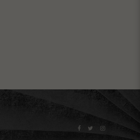


