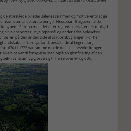
øren og i den højloftede nationalromantiske ventesal kan kulturarven
 de storslåede billeder således sammen og motiverer til at gå
remkomsten af de første penge i Nessebar i Bulgarien til de
 forsynede Europa med det eftertragtede metal, er det muligt i
 og blive ansporet til nye rejsemål og anderledes oplevelser
for døren på den anden side af stationsbygningen. For her
gtlandskabet i Nordsjælland, bestående af Jægersborg
fra 1670 til 1777 var ramme om de danske enevoldskongers
ikke blot var til fornøjelse men også en glorificering af den
selv i centrum og gjorde sig til herre over liv og død.