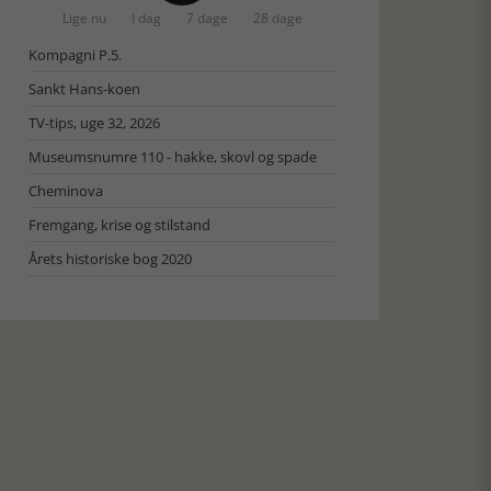
Lige nu
I dag
7 dage
28 dage
Kompagni P.5.
Sankt Hans-koen
TV-tips, uge 32, 2026
Museumsnumre 110 - hakke, skovl og spade
Cheminova
Fremgang, krise og stilstand
Årets historiske bog 2020