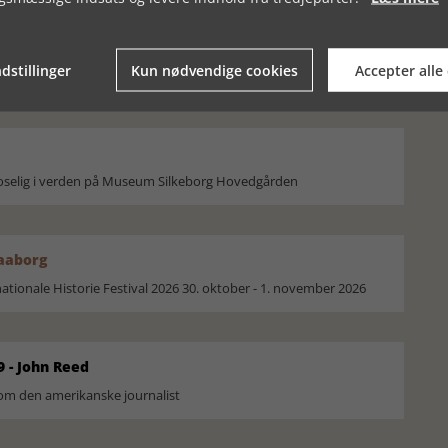
 VIL GRAVE EFTER
PAVESEGL FUNDET I RYNKEBY
dstillinger
Kun nødvendige cookies
Accepter alle
moselig i verden på Museum Silkeborg Hovedgården
Faaborg
ionale Historie Festival 2026 30. oktober - 1. november 2026
9 - John Reed
om den amerikanske journalist