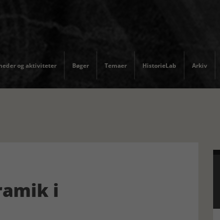
eder og aktiviteter
Bøger
Temaer
HistorieLab
Arkiv
ramik i