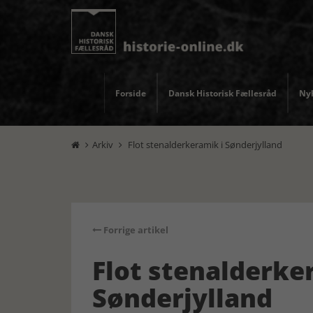
Forside
Dansk Historisk Fællesråd
Nyh
Arkiv
Flot stenalderkeramik i Sønderjylland


Forrige artikel
Flot stenalderke
Sønderjylland