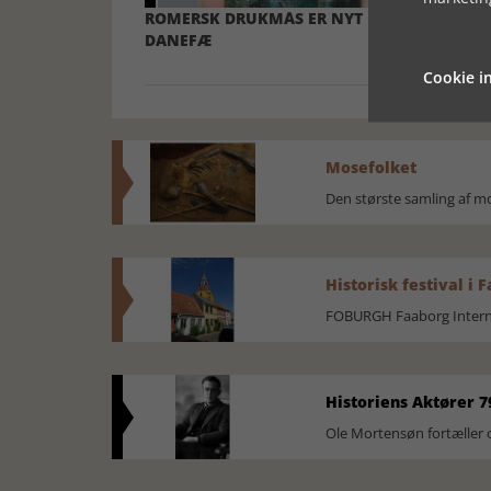
ROMERSK DRUKMÅS ER NYT
ARKÆOLOGER
DANEFÆ
KOKHOLM
Cookie in
Mosefolket
Den største samling af 
Historisk festival i 
FOBURGH Faaborg Internat
Historiens Aktører 7
Ole Mortensøn fortæller 