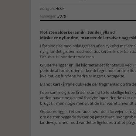
Kategori:
Arkiv
Visninger:
3078
Flot stenalderkeramik i Sønderjylland
Måske er nyfundne, mønstrede lerskiver bageski
I forbindelse med anlæggelsen af en cykelsti mellem S
nylig fundet gruber med neolitisk keramik, der kan da
f.Kr. dvs. til bondestenalderen.
Gruberne ligger en lille kilometer øst for Starup ved
periode af forhistorien er kendetegnende for sine flo
kvalitet, og fundene herfra er ingen undtagelse.
Blandt karskårrene dukkede der fragmenter op fra de
I den samme grube lå der skår fra to forskellige lersk
anden havde nogle små fordybninger, der dækker det 
brugt til, men nogle mener, at de har været anvendt 
Gruberne ligger i et område, hvor der i forvejen er re
om de stenbyggede dysser og jættestuer, hvor gruber
landevejen, ned mod vandet er ligeledes truffet på g