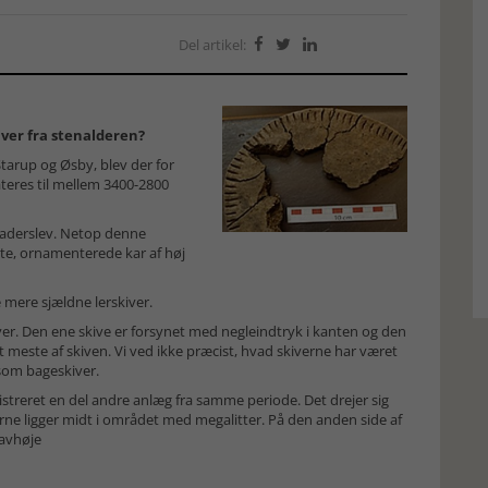
Del artikel:



ver fra stenalderen?
tarup og Øsby, blev der for
teres til mellem 3400-2800
 Haderslev. Netop denne
tte, ornamenterede kar af høj
 mere sjældne lerskiver.
iver. Den ene skive er forsynet med negleindtryk i kanten og den
meste af skiven. Vi ved ikke præcist, hvad skiverne har været
som bageskiver.
gistreret en del andre anlæg fra samme periode. Det drejer sig
ne ligger midt i området med megalitter. På den anden side af
ravhøje