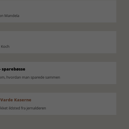
son Mandela
l Koch
 sparebøsse
r om, hvordan man sparede sammen
 Varde Kaserne
ket ildsted fra jernalderen