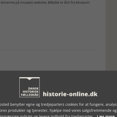
 skiverme på museets website. Billedet er lånt fra Museum
sted benytter egne og tredjeparters cookies for at fungere, analys
vores produkter og tjenester, hjælpe med vores salgsfremmende og
gsmæssige indsats og levere indhold fra tredjeparter.
Læs mere