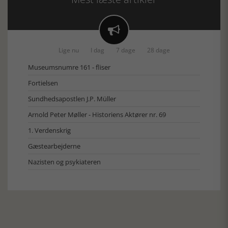

Lige nu
I dag
7 dage
28 dage
Museumsnumre 161 - fliser
Fortielsen
Sundhedsapostlen J.P. Müller
Arnold Peter Møller - Historiens Aktører nr. 69
1. Verdenskrig
Gæstearbejderne
Nazisten og psykiateren