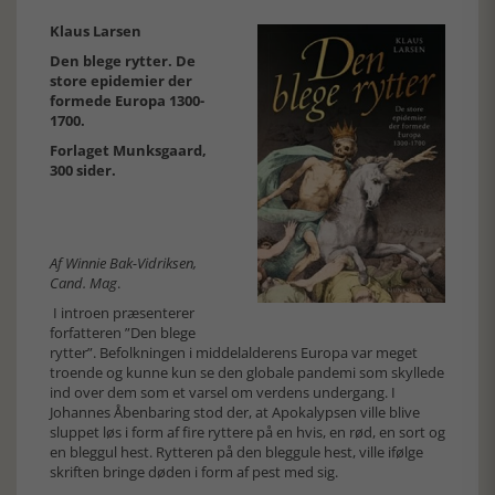
Klaus Larsen
Den blege rytter. De
store epidemier der
formede Europa 1300-
1700.
Forlaget Munksgaard,
300 sider.
Af Winnie Bak-Vidriksen,
Cand. Mag
.
I introen præsenterer
forfatteren ”Den blege
rytter”. Befolkningen i middelalderens Europa var meget
troende og kunne kun se den globale pandemi som skyllede
ind over dem som et varsel om verdens undergang. I
Johannes Åbenbaring stod der, at Apokalypsen ville blive
sluppet løs i form af fire ryttere på en hvis, en rød, en sort og
en bleggul hest. Rytteren på den bleggule hest, ville ifølge
skriften bringe døden i form af pest med sig.