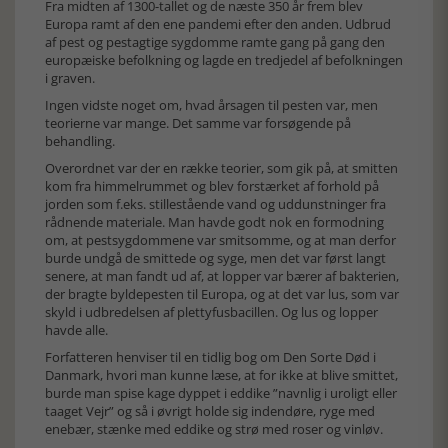
Fra midten af 1300-tallet og de næste 350 år frem blev
Europa ramt af den ene pandemi efter den anden. Udbrud
af pest og pestagtige sygdomme ramte gang på gang den
europæiske befolkning og lagde en tredjedel af befolkningen
i graven.
Ingen vidste noget om, hvad årsagen til pesten var, men
teorierne var mange. Det samme var forsøgende på
behandling.
Overordnet var der en række teorier, som gik på, at smitten
kom fra himmelrummet og blev forstærket af forhold på
jorden som f.eks. stillestående vand og uddunstninger fra
rådnende materiale. Man havde godt nok en formodning
om, at pestsygdommene var smitsomme, og at man derfor
burde undgå de smittede og syge, men det var først langt
senere, at man fandt ud af, at lopper var bærer af bakterien,
der bragte byldepesten til Europa, og at det var lus, som var
skyld i udbredelsen af plettyfusbacillen. Og lus og lopper
havde alle.
Forfatteren henviser til en tidlig bog om Den Sorte Død i
Danmark, hvori man kunne læse, at for ikke at blive smittet,
burde man spise kage dyppet i eddike ”navnlig i uroligt eller
taaget Vejr” og så i øvrigt holde sig indendøre, ryge med
enebær, stænke med eddike og strø med roser og vinløv.