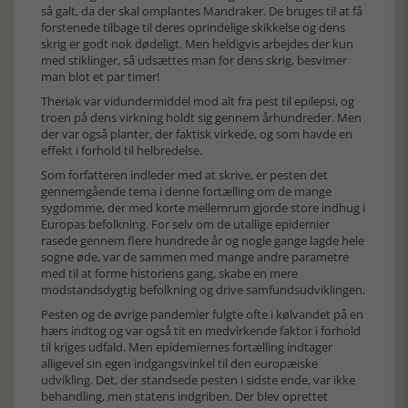
så galt, da der skal omplantes Mandraker. De bruges til at få
forstenede tilbage til deres oprindelige skikkelse og dens
skrig er godt nok dødeligt. Men heldigvis arbejdes der kun
med stiklinger, så udsættes man for dens skrig, besvimer
man blot et par timer!
Theriak var vidundermiddel mod alt fra pest til epilepsi, og
troen på dens virkning holdt sig gennem århundreder. Men
der var også planter, der faktisk virkede, og som havde en
effekt i forhold til helbredelse.
Som forfatteren indleder med at skrive, er pesten det
gennemgående tema i denne fortælling om de mange
sygdomme, der med korte mellemrum gjorde store indhug i
Europas befolkning. For selv om de utallige epidemier
rasede gennem flere hundrede år og nogle gange lagde hele
sogne øde, var de sammen med mange andre parametre
med til at forme historiens gang, skabe en mere
modstandsdygtig befolkning og drive samfundsudviklingen.
Pesten og de øvrige pandemier fulgte ofte i kølvandet på en
hærs indtog og var også tit en medvirkende faktor i forhold
til kriges udfald. Men epidemiernes fortælling indtager
alligevel sin egen indgangsvinkel til den europæiske
udvikling. Det, der standsede pesten i sidste ende, var ikke
behandling, men statens indgriben. Der blev oprettet