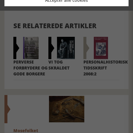
Accepter alle cookies
Forrige artikel
SE RELATEREDE ARTIKLER
PERVERSE
VI TOG
PERSONALHISTORISK
FORBRYDERE OG
SKRALDET
TIDSSKRIFT
GODE BORGERE
2008:2
Mosefolket