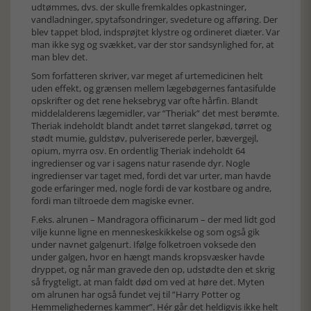
udtømmes, dvs. der skulle fremkaldes opkastninger,
vandladninger, spytafsondringer, svedeture og afføring. Der
blev tappet blod, indsprøjtet klystre og ordineret diæter. Var
man ikke syg og svækket, var der stor sandsynlighed for, at
man blev det.
Som forfatteren skriver, var meget af urtemedicinen helt
uden effekt, og grænsen mellem lægebøgernes fantasifulde
opskrifter og det rene heksebryg var ofte hårfin. Blandt
middelalderens lægemidler, var ”Theriak” det mest berømte.
Theriak indeholdt blandt andet tørret slangekød, tørret og
stødt mumie, guldstøv, pulveriserede perler, bævergejl,
opium, myrra osv. En ordentlig Theriak indeholdt 64
ingredienser og var i sagens natur rasende dyr. Nogle
ingredienser var taget med, fordi det var urter, man havde
gode erfaringer med, nogle fordi de var kostbare og andre,
fordi man tiltroede dem magiske evner.
F.eks. alrunen – Mandragora officinarum – der med lidt god
vilje kunne ligne en menneskeskikkelse og som også gik
under navnet galgenurt. Ifølge folketroen voksede den
under galgen, hvor en hængt mands kropsvæsker havde
dryppet, og når man gravede den op, udstødte den et skrig
så frygteligt, at man faldt død om ved at høre det. Myten
om alrunen har også fundet vej til ”Harry Potter og
Hemmelighedernes kammer”. Hér går det heldigvis ikke helt