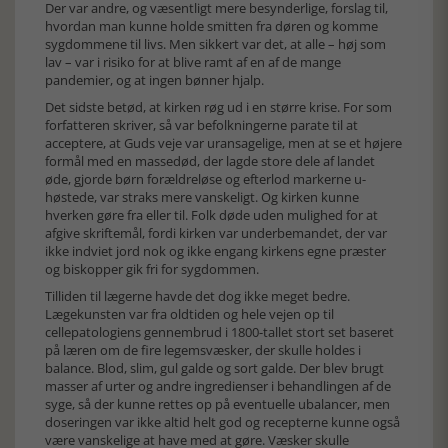
Der var andre, og væsentligt mere besynderlige, forslag til,
hvordan man kunne holde smitten fra døren og komme
sygdommene til livs. Men sikkert var det, at alle – høj som
lav – var i risiko for at blive ramt af en af de mange
pandemier, og at ingen bønner hjalp.
Det sidste betød, at kirken røg ud i en større krise. For som
forfatteren skriver, så var befolkningerne parate til at
acceptere, at Guds veje var uransagelige, men at se et højere
formål med en massedød, der lagde store dele af landet
øde, gjorde børn forældreløse og efterlod markerne u-
høstede, var straks mere vanskeligt. Og kirken kunne
hverken gøre fra eller til. Folk døde uden mulighed for at
afgive skriftemål, fordi kirken var underbemandet, der var
ikke indviet jord nok og ikke engang kirkens egne præster
og biskopper gik fri for sygdommen.
Tilliden til lægerne havde det dog ikke meget bedre.
Lægekunsten var fra oldtiden og hele vejen op til
cellepatologiens gennembrud i 1800-tallet stort set baseret
på læren om de fire legemsvæsker, der skulle holdes i
balance. Blod, slim, gul galde og sort galde. Der blev brugt
masser af urter og andre ingredienser i behandlingen af de
syge, så der kunne rettes op på eventuelle ubalancer, men
doseringen var ikke altid helt god og recepterne kunne også
være vanskelige at have med at gøre. Væsker skulle