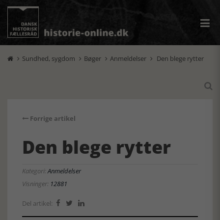
Sundhed, sygdom
Bøger
Anmeldelser
Den blege rytter





Forrige artikel
Den blege rytter
Kategori:
Anmeldelser
Visninger:
12881
Del artikel:


