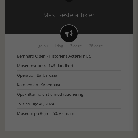
Mest læste artikler

Lige nu
I dag
7 dage
28 dage
Bernhard Olsen - Historiens Aktører nr. 5
Museumsnumre 146 - landkort
Operation Barbarossa
Kampen om København
Opskrifter fra en tid med rationering
TV-tips, uge 49, 2024
Museum på Rejsen 50: Vietnam