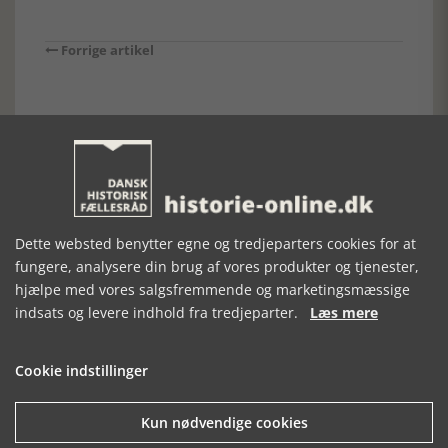
Forrige artikel
SE RELATEREDE ARTIKLER
Dette websted benytter egne og tredjeparters cookies for at
SYDBANK NY
ÅRETS
KOM MED DIT
fungere, analysere din brug af vores produkter og tjenester,
SPONSOR FOR
HISTORISKE BOG
FORSLAG
ÅRETS
2020
hjælpe med vores salgsfremmende og marketingsmæssige
HISTORISKE BOG
indsats og levere indhold fra tredjeparter.
Læs mere
Cookie indstillinger
Kun nødvendige cookies