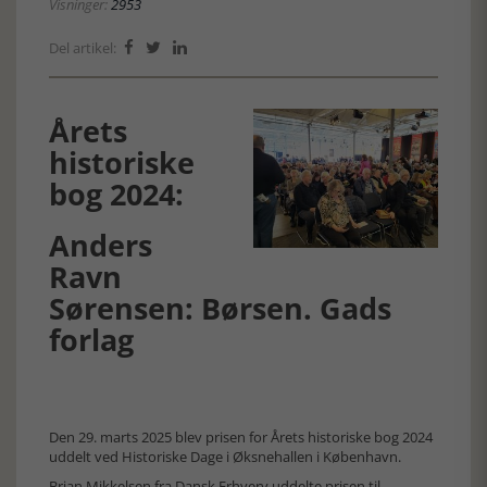
Visninger:
2953
Del artikel:



Årets
historiske
bog 2024:
Anders
Ravn
Sørensen: Børsen. Gads
forlag
Den 29. marts 2025 blev prisen for Årets historiske bog 2024
uddelt ved Historiske Dage i Øksnehallen i København.
Brian Mikkelsen fra Dansk Erhverv uddelte prisen til