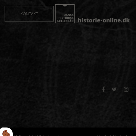
KONTAKT


