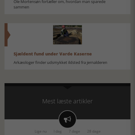
Ole Mortensøn fortæller om, hvordan man sparede
sammen
Sjældent fund under Varde Kaserne
Arkæologer finder udsmykket ildsted fra jernalderen
Mest læste artikler

Lige nu
I dag
7 dage
28 dage