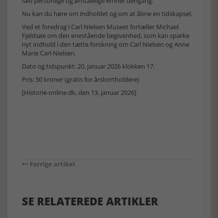
fald personlige og ømtålelige emner dengang.
Nu kan du høre om indholdet og om at åbne en tidskapsel.
Ved et foredrag i Carl Nielsen Museet fortæller Michael
Fjeldsøe om den enestående begivenhed, som kan sparke
nyt indhold i den tætte forskning om Carl Nielsen og Anne
Marie Carl-Nielsen.
Dato og tidspunkt: 20. januar 2026 klokken 17.
Pris: 50 kroner (gratis for årskortholdere)
[Historie-online.dk, den 13. januar 2026]
Forrige artikel
SE RELATEREDE ARTIKLER