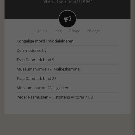
Mest læste artikler

Lige nu
I dag
7 dage
28 dage
Kongelige mord i middelalderen
Den moderne by
Trap Danmark bind 9
Museumsnumre 17: Malkeskammel
Trap Danmark bind 27
Museumsnumre 23: Ligkister
Peder Rasmussen - Historiens Aktører nr. 3