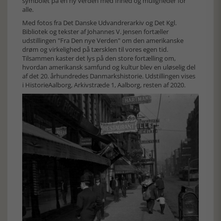
symbolet på en ny verden med frihed og muligheder for
alle.
Med fotos fra Det Danske Udvandrerarkiv og Det Kgl.
Bibliotek og tekster af Johannes V. Jensen fortæller
udstillingen "Fra Den nye Verden" om den amerikanske
drøm og virkelighed på tærsklen til vores egen tid.
Tilsammen kaster det lys på den store fortælling om,
hvordan amerikansk samfund og kultur blev en uløselig del
af det 20. århundredes Danmarkshistorie. Udstillingen vises
i HistorieAalborg, Arkivstræde 1, Aalborg, resten af 2020.