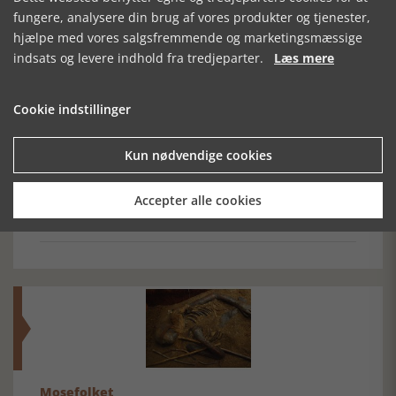
Forrige artikel
fungere, analysere din brug af vores produkter og tjenester,
hjælpe med vores salgsfremmende og marketingsmæssige
indsats og levere indhold fra tredjeparter.
Læs mere
SE RELATEREDE ARTIKLER
Cookie indstillinger
Kun nødvendige cookies
VIKINGERNES
KUNST OG NYE
FØLG SPORENE
Accepter alle cookies
BY
BRODERIFORMER
AF RAKKERNE I
DEJBJERG
Mosefolket