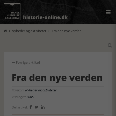
Nyheder og aktiviteter
Fra den nye verden



Forrige artikel
Fra den nye verden
Kategori:
Nyheder og aktiviteter
Visninger:
5005
Del artikel:


