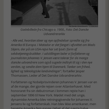
Gadebillede fra Chicago o. 1900., Foto: Det Danske
Udvandrerarkiv
-
Alle ved, hvordan ideer og nye opfindelser spredte sig fra
Amerika til Europa. I Matador er det fanget i afsnittet om Mads
Skjern, der på sin USA-rejse har set lyset i form af
selvbetjeningsbutikker. I udstillingen lader vi forfatteren og
journalisten Johannes V. Jensen være talerør for de mange
danske udvandrere som også sugede indtryk til sig i den nye
verden, og sendte dem hjem til Danmark. Tanker om frihed,
lighed og teknologiske landvindinger",
fortæller Jesper
Thomassen, Leder af Det Danske Udvandrerarkiv.
Forfatteren og Nobelprisvinderen Johannes V. Jensen var en
af de mange, der gjorde rejsen over Atlanterhavet. Med
honoraret fra sin debutroman i lommen rejste han i
september 1896 til New York. Mødet med det unge,
dynamiske Amerika blev retningsgivende for Johannes V.
Jensens liv og forfatterskab. Han blev ikke amerikaner, men
besøgte Amerika fem gange i løbet af det næste halve