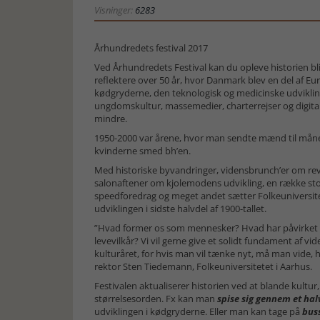
Visninger:
6283
Århundredets festival 2017
Ved Århundredets Festival kan du opleve historien 
reflektere over 50 år, hvor Danmark blev en del af Eu
kødgryderne, den teknologisk og medicinske udvikling
ungdomskultur, massemedier, charterrejser og digita
mindre.
1950-2000 var årene, hvor man sendte mænd til mån
kvinderne smed bh’en.
Med historiske byvandringer, vidensbrunch’er om revo
salonaftener om kjolemodens udvikling, en række st
speedforedrag og meget andet sætter Folkeuniversite
udviklingen i sidste halvdel af 1900-tallet.
”Hvad former os som mennesker? Hvad har påvirket u
levevilkår? Vi vil gerne give et solidt fundament af vide
kulturåret, for hvis man vil tænke nyt, må man vide,
rektor Sten Tiedemann, Folkeuniversitetet i Aarhus.
Festivalen aktualiserer historien ved at blande kultur,
størrelsesorden. Fx kan man
spise sig gennem et ha
udviklingen i kødgryderne. Eller man kan tage på
bus