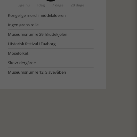
Lige nu
I dag
7 dage
28 dage
Kongelige mord i middelalderen
Ingeniørens rolle
Museumsnumre 29: Brudekjolen
Historisk festival i Faaborg
Mosefolket
Skovridergårde
Museumsnumre 12: Slavevåben