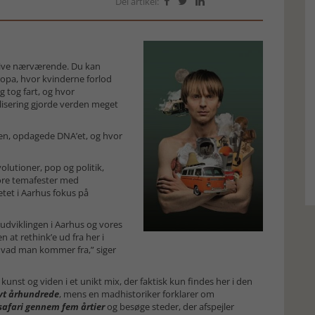
Del artikel:



blive nærværende. Du kan
ropa, hvor kvinderne forlod
 tog fart, og hvor
lisering gjorde verden meget
en, opdagede DNA’et, og hvor
lutioner, pop og politik,
ore temafester med
tet i Aarhus fokus på
dviklingen i Aarhus og vores
n at rethink’e ud fra her i
 hvad man kommer fra,” siger
 kunst og viden i et unikt mix, der faktisk kun findes her i den
lvt århundrede
, mens en madhistoriker forklarer om
safari gennem fem årtier
og besøge steder, der afspejler