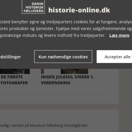
sted benytter egne og tredjeparters cookies for at fungere, analys
vores produkter og tjenester, hjælpe med vores salgsfremmende og
gsmæssige indsats og levere indhold fra tredjeparter.
Læs mere
dstillinger
Kun nødvendige cookies
Accepter alle
 DE FØRSTE
INGEN JULESUL UNDER 1.
 FOTOGRAFER
VERDENSKRIG
moselig i verden på Museum Silkeborg Hovedgården