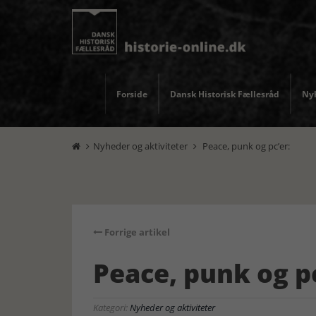
Forside
Dansk Historisk Fællesråd
Nyh
Nyheder og aktiviteter
Peace, punk og pc’er:


Forrige artikel
Peace, punk og pc
Kategori:
Nyheder og aktiviteter