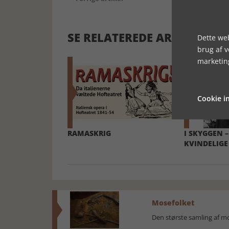
SE RELATEREDE ARTIKLER
Dette web
brug af 
marketin
Cookie in
RAMASKRIG
I SKYGGEN –
KVINDELIGE
Mosefolket
Den største samling af 