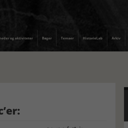
eder og aktiviteter
Bøger
Temaer
HistorieLab
Arkiv
’er: