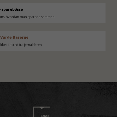
 sparebøsse
r om, hvordan man sparede sammen
 Varde Kaserne
ket ildsted fra jernalderen