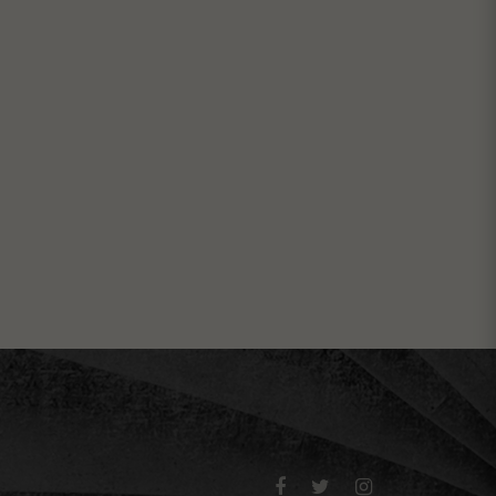


