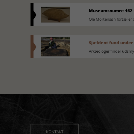
Museumsnumre 162 -
Ole Mortensøn fortælle
Sjældent fund under
Arkæologer finder udsmyk
KONTAKT