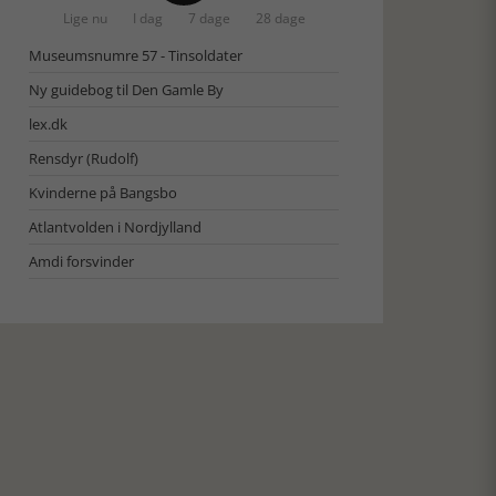
Lige nu
I dag
7 dage
28 dage
Museumsnumre 57 - Tinsoldater
Ny guidebog til Den Gamle By
lex.dk
Rensdyr (Rudolf)
Kvinderne på Bangsbo
Atlantvolden i Nordjylland
Amdi forsvinder