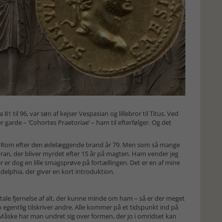
 81 til 96, var søn af kejser Vespasian og lillebror til Titus. Ved
arde – ’Cohortes Praetoriae’ – ham til efterfølger. Og det
r Rom efter den ødelæggende brand år 79. Men som så mange
ran, der bliver myrdet efter 15 år på magten. Ham vender jeg
er dog en lille smagsprøve på fortællingen. Det er en af mine
delphia, der giver en kort introduktion.
ale fjernelse af alt, der kunne minde om ham – så er der meget
egentlig tilskriver andre. Alle kommer på et tidspunkt ind på
Måske har man undret sig over formen, der jo i omridset kan