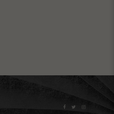


