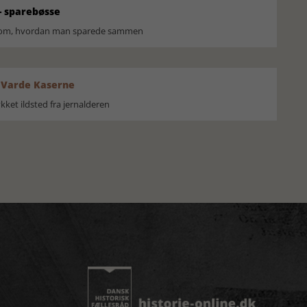
 sparebøsse
r om, hvordan man sparede sammen
 Varde Kaserne
ket ildsted fra jernalderen