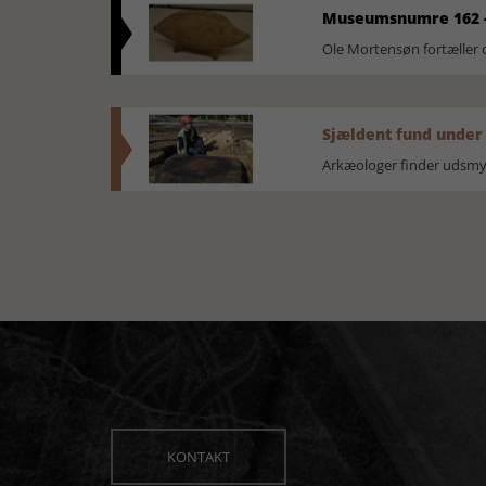
Museumsnumre 162 -
Ole Mortensøn fortælle
Sjældent fund under
Arkæologer finder udsmyk
KONTAKT