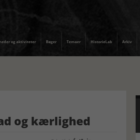
eder og aktiviteter
Bøger
Temaer
HistorieLab
Arkiv
ad og kærlighed