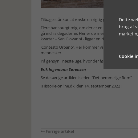
Dette web
Tilbage står kun at ønske en rigtig god oplevelse – av
brug af 
Flere har spurgt mig, om der er en restaurant, som jeg
gå ind i sidegaderne. Her er de mest spændende og ikk
marketin
kvarter – San Giovanni - ligger en rigtig god. På Via Gal
’Contesto Urbano’. Her kommer vi gerne til familiemidda
mennesker.
Cookie in
På gensyn i næste uge, hvor der følger mere om kejse
Erik Ingemann Sørensen
Se de øvrige artikler i serien "Det hemmelige Rom"
[Historie-online.dk, den 14. september 2022]
Forrige artikel