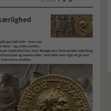
Del artikel:



kærlighed
ylle gav lidt håb – men nej.
n døre – og under jorden,
Musei Capitalini kan man besøge den fantastiske udstilling
tians lyse og mørke sider. Hvis ikke man lige vil gå ned
 hans store stadion.