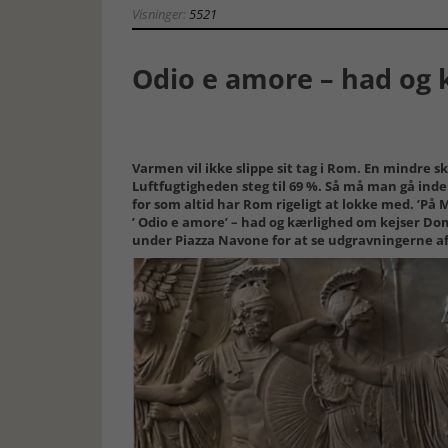
Visninger:
5521
Odio e amore – had og 
Varmen vil ikke slippe sit tag i Rom. En mindre sk
Luftfugtigheden steg til 69 %. Så må man gå inde
for som altid har Rom rigeligt at lokke med. ’På 
’ Odio e amore’ – had og kærlighed om kejser Domi
under Piazza Navone for at se udgravningerne af