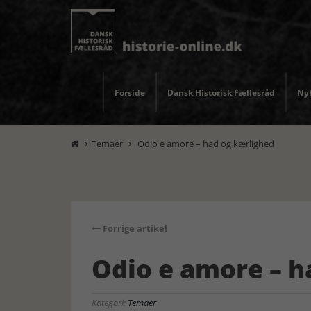
Forside
Dansk Historisk Fællesråd
Nyh
Temaer
Odio e amore – had og kærlighed


Forrige artikel
Odio e amore – h
Kategori:
Temaer