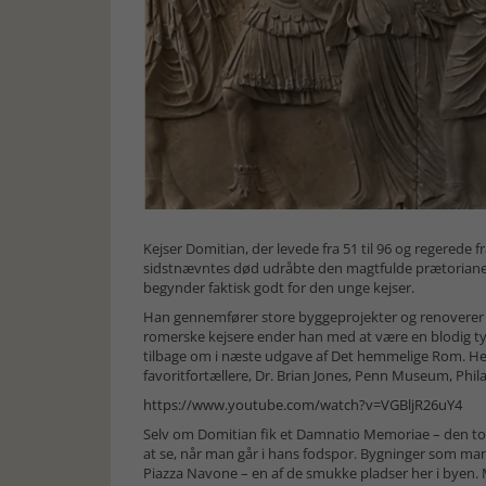
Kejser Domitian, der levede fra 51 til 96 og regerede fra
sidstnævntes død udråbte den magtfulde prætorianer g
begynder faktisk godt for den unge kejser.
Han gennemfører store byggeprojekter og renovere
romerske kejsere ender han med at være en blodig ty
tilbage om i næste udgave af Det hemmelige Rom. Her 
favoritfortællere, Dr. Brian Jones, Penn Museum, Phila
https://www.youtube.com/watch?v=VGBljR26uY4
Selv om Domitian fik et Damnatio Memoriae – den tot
at se, når man går i hans fodspor. Bygninger som man 
Piazza Navone – en af de smukke pladser her i byen. 