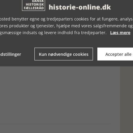
sted benytter egne og tredjeparters cookies for at fungere, analys
ere una bella esperienza.
vores produkter og tjenester, hjælpe med vores salgsfremmende og
 kan anbefale. Jamen de ligger jo overalt – og husk endelig at
e så dyre. Men jeg vil dog gøre en enkelt undtagelse. I vores
gsmæssige indsats og levere indhold fra tredjeparter.
Læs mere
lia:
ge eller blot for en lille forfriskning. Og så er det de sødeste
dstillinger
Kun nødvendige cookies
Accepter alle
r Domitian.