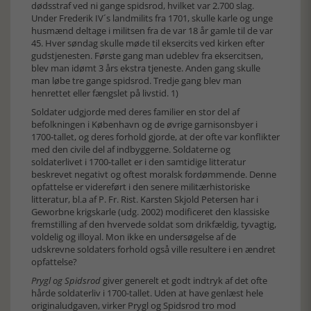
dødsstraf ved ni gange spidsrod, hvilket var 2.700 slag.
Under Frederik IV´s landmilits fra 1701, skulle karle og unge
husmænd deltage i militsen fra de var 18 år gamle til de var
45. Hver søndag skulle møde til eksercits ved kirken efter
gudstjenesten. Første gang man udeblev fra eksercitsen,
blev man idømt 3 års ekstra tjeneste. Anden gang skulle
man løbe tre gange spidsrod. Tredje gang blev man
henrettet eller fængslet på livstid. 1)
Soldater udgjorde med deres familier en stor del af
befolkningen i København og de øvrige garnisonsbyer i
1700-tallet, og deres forhold gjorde, at der ofte var konflikter
med den civile del af indbyggerne. Soldaterne og
soldaterlivet i 1700-tallet er i den samtidige litteratur
beskrevet negativt og oftest moralsk fordømmende. Denne
opfattelse er videreført i den senere militærhistoriske
litteratur, bl.a af P. Fr. Rist. Karsten Skjold Petersen har i
Geworbne krigskarle (udg. 2002) modificeret den klassiske
fremstilling af den hvervede soldat som drikfældig, tyvagtig,
voldelig og illoyal. Mon ikke en undersøgelse af de
udskrevne soldaters forhold også ville resultere i en ændret
opfattelse?
Prygl og Spidsrod
giver generelt et godt indtryk af det ofte
hårde soldaterliv i 1700-tallet. Uden at have genlæst hele
originaludgaven, virker Prygl og Spidsrod tro mod