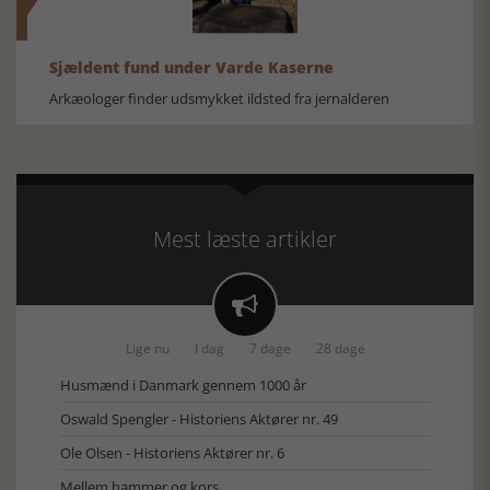
Sjældent fund under Varde Kaserne
Arkæologer finder udsmykket ildsted fra jernalderen
Mest læste artikler

Lige nu
I dag
7 dage
28 dage
Husmænd i Danmark gennem 1000 år
Oswald Spengler - Historiens Aktører nr. 49
Ole Olsen - Historiens Aktører nr. 6
Mellem hammer og kors