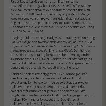
Rist er bedst kendt som forfatter. Efter en række
tidsskriftartikler udgav han i 1884
Fra Støvlet-Tiden
. Senere
blev han medredaktør af det populærhistoriske tidsskrift
Musæum. I 1888 blev han medarbejder på
Meddelelser fra
Krigsarkiverne
og fra 1896 var han leder af Generalstabens
krigshistoriske arbejder. Rist skrev desuden skønlitteratur.
En af hans mest kendte værker , er hans poetiske debutbog
fra 1889
En rekrut fra 64.
Prygl og Spidsrod er en genudgivelse - i nutidig retsskrivning
- af væsentlige dele (overvejende
Anden Bog
) af Rists i 1884
udgivne Fra
Støvlet-Tiden
.
Kulturhistoriske Bidrag til det attende
Aarhundredes Karakteristik. (Efter trykte Kilder
). Den handler
om soldaternes vilkår og forhold i København - og andre
garnisonsbyer - i 1700-tallet. Soldaterne var ofte fattige, og
blev brutalt behandlet af deres foresatte. Mange endte som
tiggere når de blev afskediget efter endt tjeneste.
Spidsrod er en militær pryglestraf. Den dømte går i bar
overkrop, og bundet på hænderne trækkes han af to
soldater mellem to rækker menige soldater, der prygler
delinkventen med hasselkæppe. Bag ved hver række
soldater står officerer der prygler de soldater der ikke
prygler den dømte. En strafudmåling på tre gange spidsrod
mellem 300 mand er foretaget ofte. Det vil sige at
delinkventen fik 900 slag i alt. Normalt ansås det for en