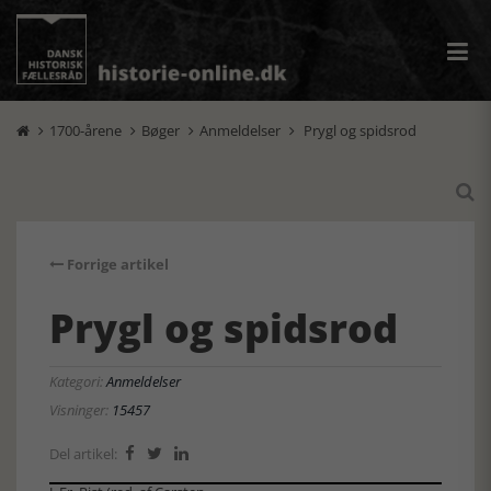
1700-årene
Bøger
Anmeldelser
Prygl og spidsrod





Forrige artikel
Prygl og spidsrod
Kategori:
Anmeldelser
Visninger:
15457
Del artikel:


