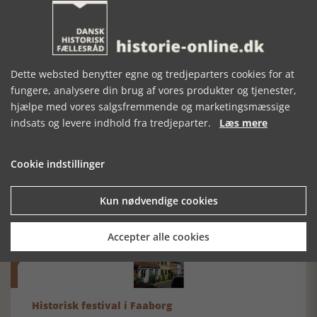
MAGT OG
SELVEJERBONDE
VÆRDIKAMP OG
SKÆBNE
FOLKEURO.
Dette websted benytter egne og tredjeparters cookies for at
fungere, analysere din brug af vores produkter og tjenester,
hjælpe med vores salgsfremmende og marketingsmæssige
indsats og levere indhold fra tredjeparter.
Læs mere
Mosefolket
Cookie indstillinger
Den største samling af moselig i verden på Museum
Silkeborg Hovedgården
Kun nødvendige cookies
Accepter alle cookies
Historisk festival i Faaborg