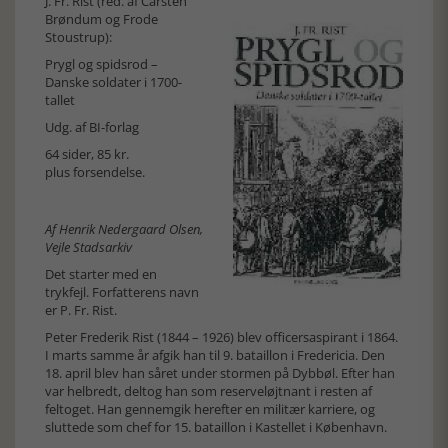
J. Fr. Rist (red. af Carsten
Brøndum og Frode
Stoustrup):
Prygl og spidsrod –
Danske soldater i 1700-
tallet
Udg. af BI-forlag
64 sider, 85 kr.
plus forsendelse.
Af Henrik Nedergaard Olsen,
Vejle Stadsarkiv
Det starter med en
trykfejl. Forfatterens navn
er P. Fr. Rist.
Peter Frederik Rist (1844 – 1926) blev officersaspirant i 1864.
I marts samme år afgik han til 9. bataillon i Fredericia. Den
18. april blev han såret under stormen på Dybbøl. Efter han
var helbredt, deltog han som reserveløjtnant i resten af
feltoget. Han gennemgik herefter en militær karriere, og
sluttede som chef for 15. bataillon i Kastellet i København.