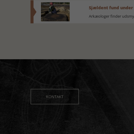
Sjældent fund under
Arkæologer finder udsmyk
KONTAKT