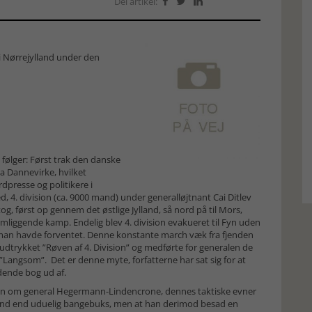
Del artikel:



i Nørrejylland under den
 følger: Først trak den danske
a Dannevirke, hvilket
dpresse og politikere i
 4. division (ca. 9000 mand) under generalløjtnant Cai Ditlev
g, først op gennem det østlige Jylland, så nord på til Mors,
emliggende kamp. Endelig blev 4. division evakueret til Fyn uden
man havde forventet. Denne konstante march væk fra fjenden
trykket ”Røven af 4. Division” og medførte for generalen de
”Langsom”. Det er denne myte, forfatterne har sat sig for at
ende bog ud af.
ten om general Hegermann-Lindencrone, dennes taktiske evner
et end end uduelig bangebuks, men at han derimod besad en