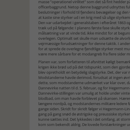
masse ”operationel virilitet” som det så fint hedder
officerbaggrund. Netop denne baggrund udnyttes fuld
beslutninger i forhold til fjendens bevægelser og de
at kaste sine styrker ud i en krig med så ulige styrke
Den var udarbejdet i generalstaben i efteråret 1863 og
træk ud på følgende: I planens første fase skulle st
målsætning var at vinde tid, ikke mindst for at begu
overlegen. Optimalt set skulle man udsætte de alvorl
vejrmæssige forudsætninger for denne taktik. I anden 
for at sprede de overlegne fjendtlige styrker mest mu
være mere sårbare for et modangreb fra flere sider m
Planen var, som forfatteren til afsnittet køligt bemæ
krigen ikke brød ud på det tidspunkt, som den gjorde, i
blev opretholdt en betydelig slagstyrke. Det, der var m
Modstanderne havde derimod, forudsat at ingen øvrig
dette, som modstanderne udmærket var klar over, d
Dannevirke natten til d. 5. februar, og for Hegerm
Dannevirke-stillingen var umulig at holde under vin
blodbad, om man havde forblevet på skansen. Hæren bl
længere nordpå, og modstandernes militære ledere følt
gange siden. Skridt for skridt følger vi Hegermann-
gang på gang snød de østrigske og preussiske styrker,
kunne sættes ind. Det lykkedes i det omfang, at stor
kom som bekendt aldrig. De lovede forstærkninger ude