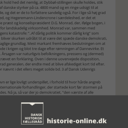
hold hed det nemlig, at Dybbøl-stillingen skulle holdes, stik
 danske styrker på ca. 4800 mand og en ringe udsigt til at
og det er de to forfattere sandelig også. For i lige så høj grad
ghed, og Hegeremann-Lindencrone i særdeleshed, er det et
le præst og konseilspræsident D.G. Monrad, der, ifølge bogen, i
ret for landskadelig virksomhed. Monrad var, sammen med
igens katastrofe: ”..Af dårlig politik kommer dårlig krig” som
n bliver skurken udråbt til at være det spæde danske demokrati,
 usaglige grundlag. Mest markant fremhæves beslutningen om at
de i krigen og blot tre dage efter rømningen af Dannevirke. Et
. Årsagen var naturligvis befolkningens, pressens og (dermed)
 krævet en forklaring. Oven i denne uovervejede disposition,
ad generalen, der endte med at blive afskediget kort tid efter.
 nævnt i det ellers meget solide bd. 3 af Dansk Udenrigs
n er lige lovligt underspillet, i forhold til hvor hårde angreb
internationale forhandlinger, der startede kort før stormen på
ldes. Nå ja, så var der jo demokratiet, ”den værste af alle
hurchill sagde.
 bogen desværre lidt uheldigt struktureret. Monrads ”syv svigt”
 krigsforløbet. Da det bliver nævnt, at visse kræfter var
dnu ikke hvorfra. Der henvises til en slagplan (s. 31) man først
suden virker det lidt malplaceret, at et afsnit om
itiske og militære ledelse, i stedet for i et selvstændigt kapitel,