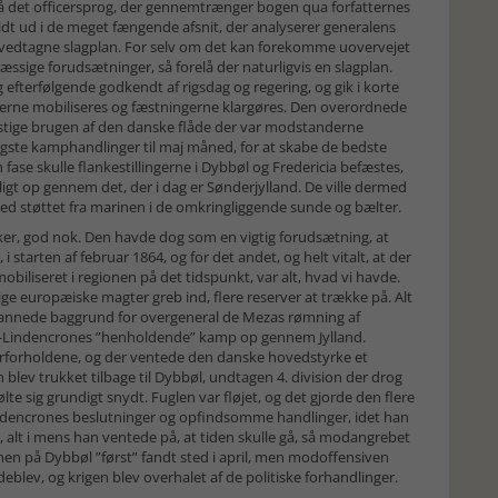
 på det officersprog, der gennemtrænger bogen qua forfatternes
t ud i de meget fængende afsnit, der analyserer generalens
n vedtagne slagplan. For selv om det kan forekomme uovervejet
mæssige forudsætninger, så forelå der naturligvis en slagplan.
 efterfølgende godkendt af rigsdag og regering, og gik i korte
yrkerne mobiliseres og fæstningerne klargøres. Den overordnede
nstige brugen af den danske flåde der var modstanderne
igste kamphandlinger til maj måned, for at skabe de bedste
fase skulle flankestillingerne i Dybbøl og Fredericia befæstes,
ligt op gennem det, der i dag er Sønderjylland. De ville dermed
ed støttet fra marinen i de omkringliggende sunde og bælter.
rker, god nok. Den havde dog som en vigtig forudsætning, at
 starten af februar 1864, og for det andet, og helt vitalt, at der
obiliseret i regionen på det tidspunkt, var alt, hvad vi havde.
e europæiske magter greb ind, flere reserver at trække på. Alt
annede baggrund for overgeneral de Mezas rømning af
ann-Lindencrones ”henholdende” kamp op gennem Jylland.
terforholdene, og der ventede den danske hovedstyrke et
ev trukket tilbage til Dybbøl, undtagen 4. division der drog
e sig grundigt snydt. Fuglen var fløjet, og det gjorde den flere
Lindencrones beslutninger og opfindsomme handlinger, idet han
 alt i mens han ventede på, at tiden skulle gå, så modangrebet
men på Dybbøl ”først” fandt sted i april, men modoffensiven
blev, og krigen blev overhalet af de politiske forhandlinger.