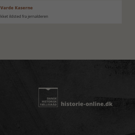
 Varde Kaserne
ket ildsted fra jernalderen