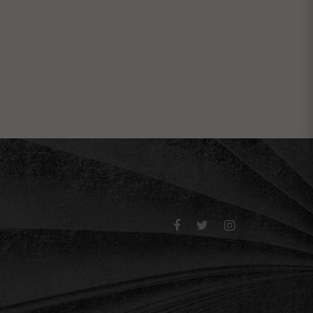


