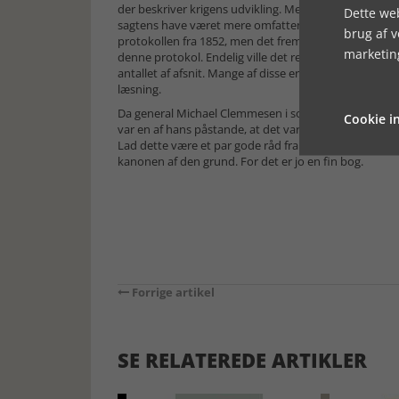
der beskriver krigens udvikling. Mere overordnet kunn
Dette web
sagtens have været mere omfattende. En af de afgør
brug af 
protokollen fra 1852, men det fremgår ikke, i hvilk
marketin
denne protokol. Endelig ville det rent fremstillingsm
antallet af afsnit. Mange af disse er (al militær præ
læsning.
Da general Michael Clemmesen i sommeren 2005 rette
Cookie in
var en af hans påstande, at det var umuligt at beskæf
Lad dette være et par gode råd fra historisk hold, til 
kanonen af den grund. For det er jo en fin bog.
Forrige artikel
SE RELATEREDE ARTIKLER