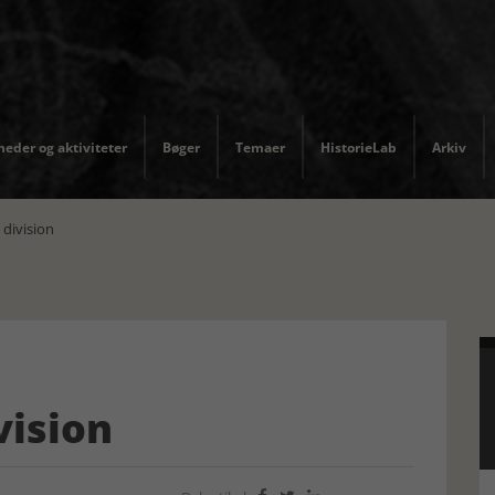
eder og aktiviteter
Bøger
Temaer
HistorieLab
Arkiv
 division
vision