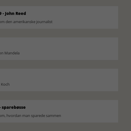
9 - John Reed
om den amerikanske journalist
son Mandela
l Koch
 sparebøsse
r om, hvordan man sparede sammen