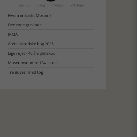
Lige nu
I dag
7 dage
28 dage
Hvem er Sankt Morten?
Den røde grevinde
IRMA
Årets historiske bog 2025
Lige i øjet - 40 års pletskud
Museumsnumre 134 - stole
Tre Busser med tog