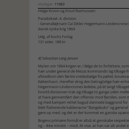
Visninger:
11983
Helge Kroon og Knud Rasmussen:
Paradokset: 4. division
- Generalløjtnant Cai Ditlev Hegermann-Lindencrone 
dansk-tyske krig 1864
Udg. af Kochs Forlag
131 sider, 188 kr.
Af Sebastian Lang-Jensen
Myten om 1864-krigen er, i følge de to forfattere, som
hær under general de Mezas kommando sig tilbage fr
afstedkom den første vredesbølge fra pøbel, boulevar
København. Herefter drog den betragtelige hær-enhed,
Hegermann-Lindencrones ledelse, på ét langt tilbageto
hvortil divisionen trak sig tilbage to gange uden mell
at have gennemført den offensiv mod fjenden, som 
og med kampen rettet bagud dannede baggrund for ud
lidet flatterende kaldenavne ”Bangebuks” og general 
gøre op med, og det er der kommet en ganske spænd
Bogens primære formål er altså at genskabe respek
og – ikke mindst – mod. At vise, at han var alt and