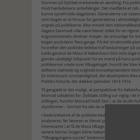
Stormen på Dybbøl markerede en ændring. Fra politisk 
mod hærledelsens anbefalinger. Det medførte et tab af
kunne opretholde slagplanen. Generalerne var rasende, 
som bogen er et forsvar for generalerne i almindeli
angreb på politikerne. Ikke mindst den nationallibera
dagens Danmark ville være blevet stillet for en rigs
krigsministeriets direktør Ankjær, de ansvarlige for kr
bogen postulerer flere gange. På det strukturelle pla
hvorefter den politiske ledelse traf beslutninger på
kalde general de Meza til København blot otte dage in
ganske ubelejligt tidspunkt for en mand på hans post
politikernes vrede over tilbagetoget, hvortil der blev
skiftevis støttede og svigtede konseilspræsident Monr
En interessant omstændighed, der eksempelvis ikke er
Politiks historie, der dækker perioden 1814-1914.
Til gengæld er det muligt, at perspektivet fra Københav
Monrad udsættes for. Dybbøls stilling var vigtig i de 
stillingen, hvorfor Monrad holdt fast i, at de skulle ho
styreformer – bortset fra alle de andre former” som C
I beskrivelserne af de politiske beslutninger fremstår
analyseres, før læseren er blevet præsenteret for selve
interesseret i at få de Meza tilbage (s. 25), ved man en
senere henne i bogen bliver bekendt med (i kap. 3). De
”Tilbagegangens succes” beskrives i kapitlet om den pol