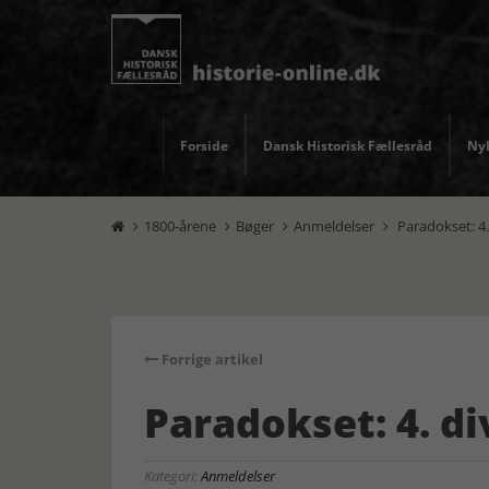
Forside
Dansk Historisk Fællesråd
Nyh
1800-årene
Bøger
Anmeldelser
Paradokset: 4.




Forrige artikel
Paradokset: 4. di
Kategori:
Anmeldelser