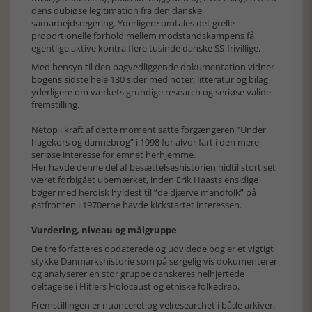
dens dubiøse legitimation fra den danske
samarbejdsregering. Yderligere omtales det grelle
proportionelle forhold mellem modstandskampens få
egentlige aktive kontra flere tusinde danske SS-frivillige.
Med hensyn til den bagvedliggende dokumentation vidner
bogens sidste hele 130 sider med noter, litteratur og bilag
yderligere om værkets grundige research og seriøse valide
fremstilling.
Netop i kraft af dette moment satte forgængeren ”Under
hagekors og dannebrog” i 1998 for alvor fart i den mere
seriøse interesse for emnet herhjemme.
Her havde denne del af besættelseshistorien hidtil stort set
været forbigået ubemærket, inden Erik Haasts ensidige
bøger med heroisk hyldest til ”de djærve mandfolk” på
østfronten i 1970erne havde kickstartet interessen.
Vurdering, niveau og målgruppe
De tre forfatteres opdaterede og udvidede bog er et vigtigt
stykke Danmarkshistorie som på sørgelig vis dokumenterer
og analyserer en stor gruppe danskeres helhjertede
deltagelse i Hitlers Holocaust og etniske folkedrab.
Fremstillingen er nuanceret og velresearchet i både arkiver,