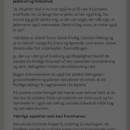
Jødehad og folkedrab
”Ja, de jøder skal vi nu nok også se at få væk fra jordens
overflade, for så længe der er jøder, er der også krig. Nu
kunne jeg godt tænke mig, at der var nogle, der ville sige, at
jøderne er også mennesker. Dertil vil jeg svare, at rotter også
er dyr”.
Udtalelse er citeret fra en dansk frivillig i Division Wiking og
er en blandt mange fra breve og lignende, som enten citeret
direkte eller fint indarbejdet i fremstillingen.
Jo, der var i den grad holdning og tilbøjelighed blandt de
danske SS-frivillige til accept af den nazistiske racetænkning
og aktiv deltagelse i Hitlers udryddelseskrig i øst.
Bogen dokumenterer da også her direkte deltagelse i
grusomhederne og påviser derudover til vished, at de
frivillige deltog i fx vagttjeneste i Kz-lejrene.
På samme måde fremgår det hævet over enhver tvivl, at de
danske SS-soldater både var vidende om Holocaust og for
størstedel en også selv deltog i etniske folkedrab både bag
og ved selve fronten.
Yderlige aspekter som kan fremhæves
Derudover kommer bogen fx omkring SS-ideologien, de
frivilliges sociale og politiske baggrund og hvervningen med