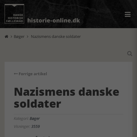
Bøger
Nazismens danske soldater



Forrige artikel
Nazismens danske
soldater
Kategori:
Bøger
Visninger:
3559