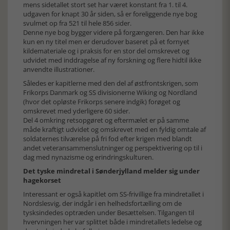
mens sidetallet stort set har været konstant fra 1. til 4.
udgaven for knapt 30 år siden, så er foreliggende nye bog
svulmet op fra 521 til hele 856 sider.
Denne nye bog bygger videre på forgængeren. Den har ikke
kun en ny titel men er derudover baseret på et fornyet
kildemateriale og i praksis for en stor del omskrevet og
udvidet med inddragelse af ny forskning og flere hidtil ikke
anvendte illustrationer.
Således er kapitlerne med den del af østfrontskrigen, som
Frikorps Danmark og SS divisionerne Wiking og Nordland
(hvor det opløste Frikorps senere indgik) forøget og
omskrevet med yderligere 60 sider.
Del 4 omkring retsopgøret og eftermælet er på samme
måde kraftigt udvidet og omskrevet med en fyldig omtale af
soldaternes tilværelse på fri fod efter krigen med blandt
andet veteransammenslutninger og perspektivering op til i
dag med nynazisme og erindringskulturen.
Det tyske mindretal i Sønderjylland melder sig under
hagekorset
Interessant er også kapitlet om SS-frivillige fra mindretallet i
Nordslesvig, der indgår i en helhedsfortælling om de
tysksindedes optræden under Besættelsen. Tilgangen til
hvervningen her var splittet både i mindretallets ledelse og