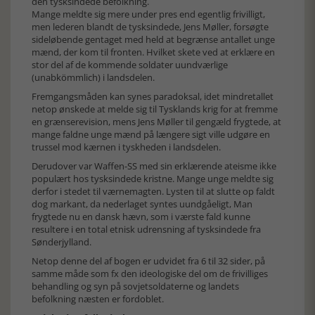
den tysksindede befolkning.
Mange meldte sig mere under pres end egentlig frivilligt,
men lederen blandt de tysksindede, Jens Møller, forsøgte
sideløbende gentaget med held at begrænse antallet unge
mænd, der kom til fronten. Hvilket skete ved at erklære en
stor del af de kommende soldater uundværlige
(unabkömmlich) i landsdelen.
Fremgangsmåden kan synes paradoksal, idet mindretallet
netop ønskede at melde sig til Tysklands krig for at fremme
en grænserevision, mens Jens Møller til gengæld frygtede, at
mange faldne unge mænd på længere sigt ville udgøre en
trussel mod kærnen i tyskheden i landsdelen.
Derudover var Waffen-SS med sin erklærende ateisme ikke
populært hos tysksindede kristne. Mange unge meldte sig
derfor i stedet til værnemagten. Lysten til at slutte op faldt
dog markant, da nederlaget syntes uundgåeligt, Man
frygtede nu en dansk hævn, som i værste fald kunne
resultere i en total etnisk udrensning af tysksindede fra
Sønderjylland.
Netop denne del af bogen er udvidet fra 6 til 32 sider, på
samme måde som fx den ideologiske del om de frivilliges
behandling og syn på sovjetsoldaterne og landets
befolkning næsten er fordoblet.