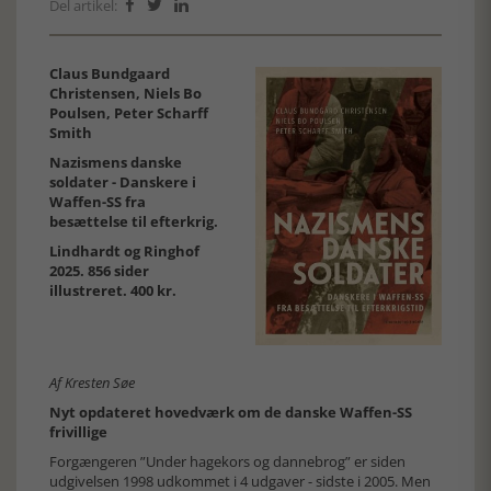
Del artikel:



Claus Bundgaard
Christensen, Niels Bo
Poulsen, Peter Scharff
Smith
Nazismens danske
soldater - Danskere i
Waffen-SS fra
besættelse til efterkrig.
Lindhardt og Ringhof
2025. 856 sider
illustreret. 400 kr.
Af Kresten Søe
Nyt opdateret hovedværk om de danske Waffen-SS
frivillige
Forgængeren ”Under hagekors og dannebrog” er siden
udgivelsen 1998 udkommet i 4 udgaver - sidste i 2005. Men