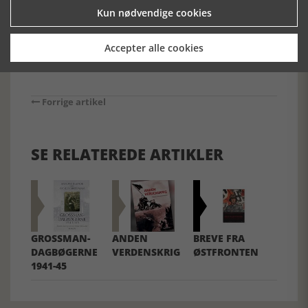
[Historie-online.dk den 29. oktober 2025]
Kun nødvendige cookies
Accepter alle cookies
Forrige artikel
SE RELATEREDE ARTIKLER
GROSSMAN-
ANDEN
BREVE FRA
DAGBØGERNE
VERDENSKRIG
ØSTFRONTEN
1941-45