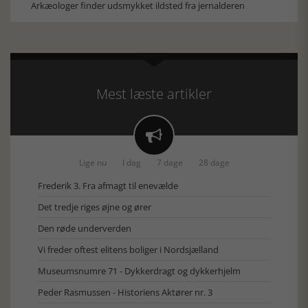
Arkæologer finder udsmykket ildsted fra jernalderen
Mest læste artikler

Lige nu
I dag
7 dage
28 dage
Frederik 3. Fra afmagt til enevælde
Det tredje riges øjne og ører
Den røde underverden
Vi freder oftest elitens boliger i Nordsjælland
Museumsnumre 71 - Dykkerdragt og dykkerhjelm
Peder Rasmussen - Historiens Aktører nr. 3