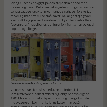
lav og husene er bygget på den stejle skrænt ned mod
havnen og havet. Det er en bebyggelse, som gør sig ved sin
terrasseagtige karakter med mange småhuse i forskellige
farver og med træer i de små haver. De lange stejle gader
kan godt tage pusten fra enhver, og byen har derfor flere
"ascensores", kabelbaner, der fører folk fra havnen og op til
toppen og tilbage.
Farverig husrække i Valparaiso. foto om
Valparaiso har sit at slås med. Den befinder sig i
jordskælvzonen, som strækker sig langs Andesbjergene. I
1906 blev en stor del af byen ødelagt og mange tusinde
indbyggere omkom. Tørke langs kysten har også
afstedkommet ulykker i form af skovbrande, som både i