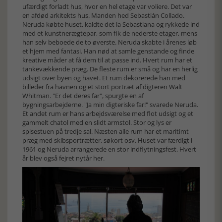
ufærdigt forladt hus, hvor en hel etage var voliere. Det var
en afdød arkitekts hus. Manden hed Sebastián Collado.
Neruda købte huset, kaldte det la Sebastiana og rykkede ind
med et kunstnerægtepar, som fik de nederste etager, mens
han selv beboede de to øverste. Neruda skabte i årenes løb
et hjem med fantasi. Han nød at samle genstande og finde
kreative måder at få dem til at passe ind. Hvert rum har et
tankevækkende præg. De fleste rum er små og har en herlig
udsigt over byen og havet. Et rum dekorerede han med
billeder fra havnen og et stort portræt af digteren Walt
Whitman. "Er det deres far", spurgte en af
bygningsarbejderne. "Ja min digteriske far!" svarede Neruda.
Et andet rum er hans arbejdsværelse med flot udsigt og et
gammelt chatol med en slidt armstol. Stor og lys er
spisestuen på tredje sal. Næsten alle rum har et maritimt
præg med skibsportrætter, søkort osv. Huset var færdigt i
1961 og Neruda arrangerede en stor indflytningsfest. Hvert
år blev også fejret nytår her.