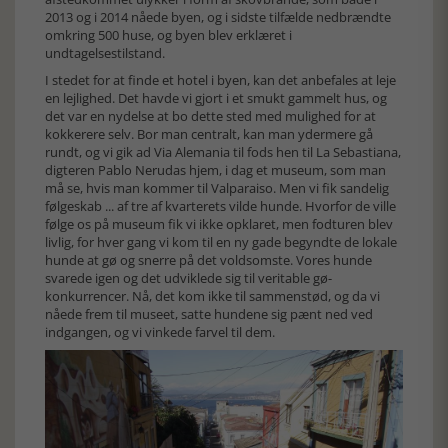
2013 og i 2014 nåede byen, og i sidste tilfælde nedbrændte
omkring 500 huse, og byen blev erklæret i
undtagelsestilstand.
I stedet for at finde et hotel i byen, kan det anbefales at leje
en lejlighed. Det havde vi gjort i et smukt gammelt hus, og
det var en nydelse at bo dette sted med mulighed for at
kokkerere selv. Bor man centralt, kan man ydermere gå
rundt, og vi gik ad Via Alemania til fods hen til La Sebastiana,
digteren Pablo Nerudas hjem, i dag et museum, som man
må se, hvis man kommer til Valparaiso. Men vi fik sandelig
følgeskab ... af tre af kvarterets vilde hunde. Hvorfor de ville
følge os på museum fik vi ikke opklaret, men fodturen blev
livlig, for hver gang vi kom til en ny gade begyndte de lokale
hunde at gø og snerre på det voldsomste. Vores hunde
svarede igen og det udviklede sig til veritable gø-
konkurrencer. Nå, det kom ikke til sammenstød, og da vi
nåede frem til museet, satte hundene sig pænt ned ved
indgangen, og vi vinkede farvel til dem.