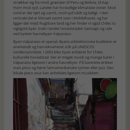
strækker sig fra nord, grænsen til Peru og Bolivia, til Kap
Horn mod syd. Landet har forskellige klimatiske zoner. Mod
nord er der tørt og varmt, mod syd vådt og køligt. I den
centrale del er klimaet varmt som i Middelhavet, og her
ligger det mest frugtbare land og her finder vi også Chiles to
vigtigste byer. Inde i landet hovedstaden Santiago og ude
ved kysten havnebyen Valparaiso.
Byen Valparaiso er speciel. Byens arkitektoniske kvaliteter er
anerkendt og havnekvarteret står på UNESCOS
verdensarvsliste. I 2003 blev byen erklæret for Chiles
kulturelle hovedstad. Der er meget musik og mange barer i
Valparaiso ligesom i andre havnebyer. På barerene drikker
man pisco og hører latinamerikanske rytmer eller jazz. Den
lokale pisco sour kan anbefales ligesom musikken.