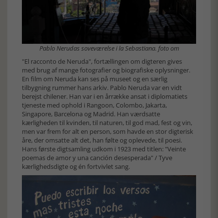
Pablo Nerudas soveværelse i la Sebastiana. foto om
"El racconto de Neruda", fortællingen om digteren gives
med brug af mange fotografier og biografiske oplysninger.
En film om Neruda kan ses på museet og en særlig
tilbygning rummer hans arkiv. Pablo Neruda var en vidt
berejst chilener. Han var i en årrække ansat i diplomatiets
tjeneste med ophold i Rangoon, Colombo, Jakarta,
Singapore, Barcelona og Madrid. Han værdsatte
kærligheden til kvinden, til naturen, til god mad, fest og vin,
men var frem for alt en person, som havde en stor digterisk
åre, der omsatte alt det, han følte og oplevede, til poesi.
Hans første digtsamling udkom i 1923 med titlen: "Veinte
poemas de amor y una canción desesperada" / Tyve
kærlighedsdigte og én fortvivlet sang.