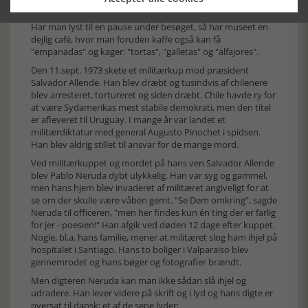
I 1971 modtog han Nobels Litteraturpris.
Har man lyst til en pause under besøget, så har museet en
dejlig café, hvor man foruden kaffe også kan få
"empanadas" og kager: "tortas", "galletas" og "alfajores".
Den 11.sept. 1973 skete et militærkup mod præsident
Salvador Allende. Han blev dræbt og tusindvis af chilenere
blev arresteret, tortureret og siden dræbt. Chile havde ry for
at være Sydamerikas mest stabile demokrati, men den titel
er afleveret til Uruguay. I mange år var landet et
militærdiktatur med general Augusto Pinochet i spidsen.
Han blev aldrig stillet til ansvar for de mange mord.
Ved militærkuppet og mordet på hans ven Salvador Allende
blev Pablo Neruda dybt ulykkelig. Han var syg og gammel,
men hans hjem blev invaderet af militæret angiveligt for at
se om der skulle være våben gemt. ”Se Dem omkring”, sagde
Neruda til officeren, "men her findes kun én ting der er farlig
for jer - poesien!" Han afgik ved døden 12 dage efter kuppet.
Nogle, bl.a. hans familie, mener at militæret slog ham ihjel på
hospitalet i Santiago. Hans to boliger i Valparaiso blev
gennemrodet og hans bøger og fotografier brændt.
Men digteren Neruda kan man ikke sådan slå ihjel og
udradere. Han lever videre på skrift og i lyd og hans digte er
oversat til dansk; et af de sene lyder: