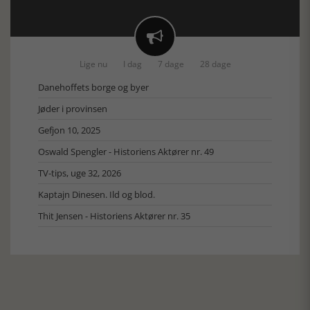

Lige nu
I dag
7 dage
28 dage
Danehoffets borge og byer
Jøder i provinsen
Gefjon 10, 2025
Oswald Spengler - Historiens Aktører nr. 49
TV-tips, uge 32, 2026
Kaptajn Dinesen. Ild og blod.
Thit Jensen - Historiens Aktører nr. 35