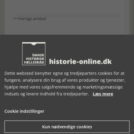
Forrige artikel
SE RELATEREDE ARTIKLER
Dette websted benytter egne og tredjeparters cookies for at
REPLIK TIL
ÅRETS
ODENSE
fungere, analysere din brug af vores produkter og tjenester,
ANMELDELSE
HISTORISKE BOG
FORTÆLLER
hjælpe med vores salgsfremmende og marketingsmæssige
2021 I SVERIGE
indsats og levere indhold fra tredjeparter.
Læs mere
Cookie indstillinger
Kun nødvendige cookies