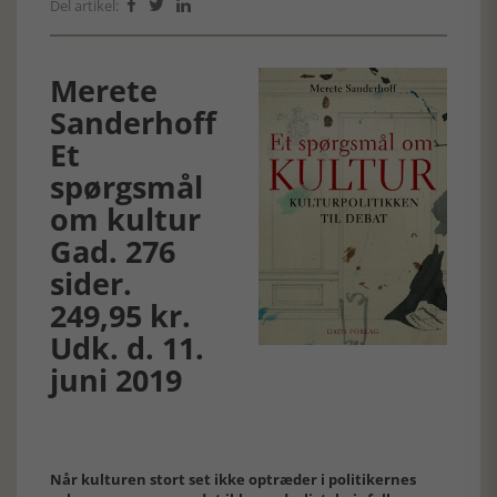
Del artikel:



Merete
Sanderhoff
Et
spørgsmål
om kultur
Gad. 276
sider.
249,95 kr.
Udk. d. 11.
juni 2019
Når kulturen stort set ikke optræder i politikernes