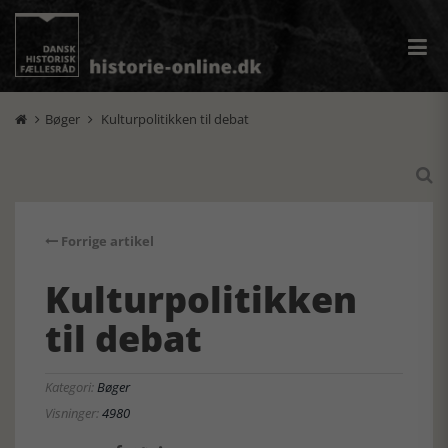
Bøger
Kulturpolitikken til debat



Forrige artikel
Kulturpolitikken
til debat
Kategori:
Bøger
Visninger:
4980