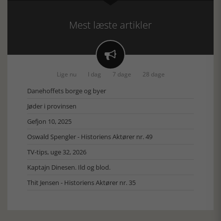
Mest læste artikler

Lige nu
I dag
7 dage
28 dage
Danehoffets borge og byer
Jøder i provinsen
Gefjon 10, 2025
Oswald Spengler - Historiens Aktører nr. 49
TV-tips, uge 32, 2026
Kaptajn Dinesen. Ild og blod.
Thit Jensen - Historiens Aktører nr. 35