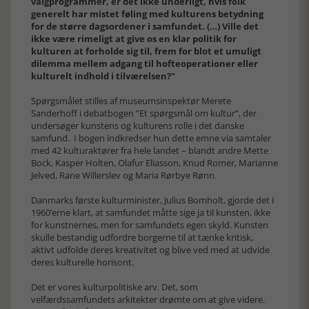
valgprogrammer, er det ikke underligt, hvis folk
generelt har mistet føling med kulturens betydning
for de større dagsordener i samfundet. (…) Ville det
ikke være rimeligt at give os en klar politik for
kulturen at forholde sig til, frem for blot et umuligt
dilemma mellem adgang til hofteoperationer eller
kulturelt indhold i tilværelsen?"
Spørgsmålet stilles af museumsinspektør Merete
Sanderhoff i debatbogen ”Et spørgsmål om kultur”, der
undersøger kunstens og kulturens rolle i det danske
samfund. I bogen indkredser hun dette emne via samtaler
med 42 kulturaktører fra hele landet – blandt andre Mette
Bock, Kasper Holten, Olafur Eliasson, Knud Romer, Marianne
Jelved, Rane Willerslev og Maria Rørbye Rønn.
Danmarks første kulturminister, Julius Bomholt, gjorde det i
1960’erne klart, at samfundet måtte sige ja til kunsten, ikke
for kunstnernes, men for samfundets egen skyld. Kunsten
skulle bestandig udfordre borgerne til at tænke kritisk,
aktivt udfolde deres kreativitet og blive ved med at udvide
deres kulturelle horisont.
Det er vores kulturpolitiske arv. Det, som
velfærdssamfundets arkitekter drømte om at give videre.