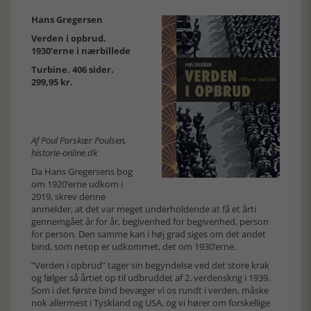
Hans Gregersen
Verden i opbrud.
1930’erne i nærbillede
Turbine. 406 sider.
299,95 kr.
Af Poul Porskær Poulsen,
historie-online.dk
Da Hans Gregersens bog
om 1920’erne udkom i
2019, skrev denne
anmelder, at det var meget underholdende at få et årti
gennemgået år for år, begivenhed for begivenhed, person
for person. Den samme kan i høj grad siges om det andet
bind, som netop er udkommet, det om 1930’erne.
”Verden i opbrud” tager sin begyndelse ved det store krak
og følger så årtiet op til udbruddet af 2. verdenskrig i 1939.
Som i det første bind bevæger vi os rundt i verden, måske
nok allermest i Tyskland og USA, og vi hører om forskellige