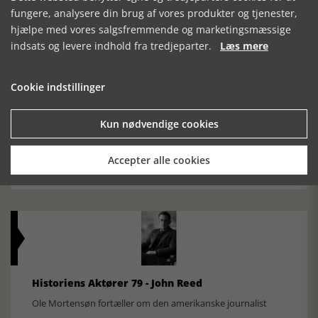
Den største samling af moselig i verden på Museum
fungere, analysere din brug af vores produkter og tjenester,
Silkeborg Hovedgården
hjælpe med vores salgsfremmende og marketingsmæssige
indsats og levere indhold fra tredjeparter.
Læs mere
Cookie indstillinger
Kun nødvendige cookies
Historisk festival i Faaborg
Accepter alle cookies
FOBURGH Faaborg Internationale Historie Festival 2026 30.
oktober - 1. november 2026
Historiens Aktører 79 - John Reed
Ole Mortensøn fortæller om den amerikanske journalist