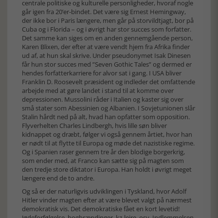
centrale politiske og kulturelle personligheder, hvoraf nogle
går igen fra 20’er-bindet. Det være sig Ernest Hemingway,
der ikke bor i Paris længere, men går på storvildtjagt, bor på
Cuba og i Florida – og i øvrigt har stor succes som forfatter.
Det samme kan siges om en anden gennemgående person,
Karen Blixen, der efter at være vendt hjem fra Afrika finder
ud af, at hun skal skrive. Under pseudonymet Isak Dinesen
får hun stor succes med ”Seven Gothic Tales” og dermed er
hendes forfatterkarriere for alvor sat i gang. I USA bliver
Franklin D. Roosevelt præsident og indleder det omfattende
arbejde med at gøre landet i stand til at komme over
depressionen. Mussolini råder i Italien og kaster sig over
små stater som Abessinien og Albanien. I Sovjetunionen slår
Stalin hårdt ned på alt, hvad han opfatter som opposition.
Flyverhelten Charles Lindbergh, hvis lille søn bliver
kidnappet og dræbt, følger vi også gennem årtiet, hvor han
er nødt til at flytte til Europa og møde det nazistiske regime.
Og i Spanien raser gennem tre år den blodige borgerkrig,
som ender med, at Franco kan sætte sig på magten som
den tredje store diktator i Europa. Han holdt i øvrigt meget
længere end de to andre.
Og så er der naturligvis udviklingen i Tyskland, hvor Adolf
Hitler vinder magten efter at være blevet valgt på nærmest
demokratisk vis. Det demokratiske fået en kort levetid!
Jødeforfølgelse, bogbrændinger, kz-lejre, osv. Indlemmelsen