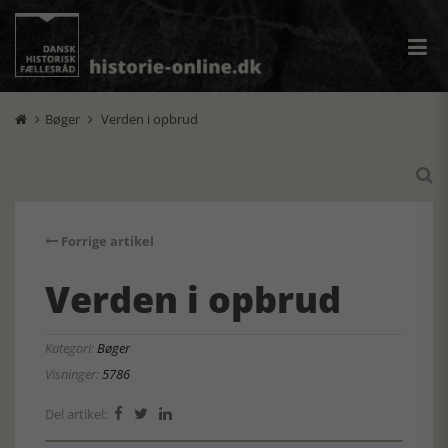
Bøger
Verden i opbrud



Forrige artikel
Verden i opbrud
Kategori:
Bøger
Visninger:
5786
Del artikel:


