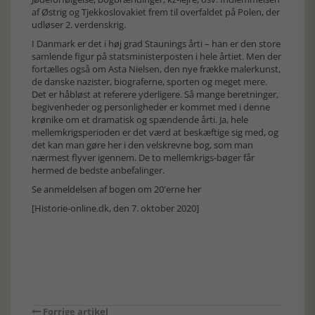
af Østrig og Tjekkoslovakiet frem til overfaldet på Polen, der
udløser 2. verdenskrig.
I Danmark er det i høj grad Staunings årti – han er den store
samlende figur på statsministerposten i hele årtiet. Men der
fortælles også om Asta Nielsen, den nye frække malerkunst,
de danske nazister, biograferne, sporten og meget mere.
Det er håbløst at referere yderligere. Så mange beretninger,
begivenheder og personligheder er kommet med i denne
krønike om et dramatisk og spændende årti. Ja, hele
mellemkrigsperioden er det værd at beskæftige sig med, og
det kan man gøre her i den velskrevne bog, som man
nærmest flyver igennem. De to mellemkrigs-bøger får
hermed de bedste anbefalinger.
Se anmeldelsen af bogen om 20'erne her
[Historie-online.dk, den 7. oktober 2020]
Forrige artikel