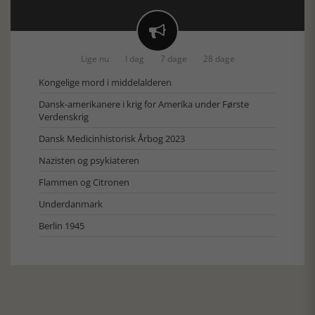

Lige nu
I dag
7 dage
28 dage
Kongelige mord i middelalderen
Dansk-amerikanere i krig for Amerika under Første
Verdenskrig
Dansk Medicinhistorisk Årbog 2023
Nazisten og psykiateren
Flammen og Citronen
Underdanmark
Berlin 1945