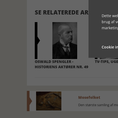
SE RELATEREDE ARTIKLER
Dette web
brug af 
marketin
Cookie in
OSWALD SPENGLER -
TV-TIPS, UGE
HISTORIENS AKTØRER NR. 49
Mosefolket
Den største samling af 