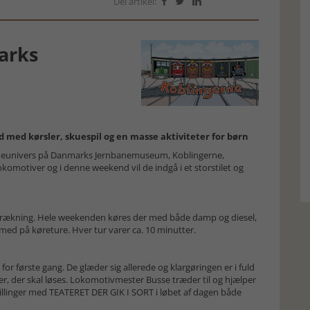
Del artikel:



arks
 med kørsler, skuespil og en masse aktiviteter for børn
børneunivers på Danmarks Jernbanemuseum, Koblingerne,
okomotiver og i denne weekend vil de indgå i et storstilet og
rækning. Hele weekenden køres der med både damp og diesel,
med på køreture. Hver tur varer ca. 10 minutter.
for første gang. De glæder sig allerede og klargøringen er i fuld
r, der skal løses. Lokomotivmester Busse træder til og hjælper
stillinger med TEATERET DER GIK I SORT i løbet af dagen både