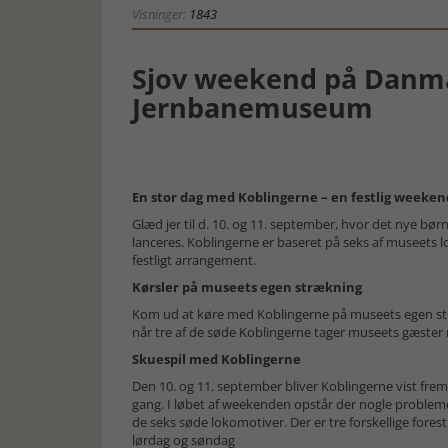
Visninger:
1843
Sjov weekend på Danm
Jernbanemuseum
En stor dag med Koblingerne – en festlig weekend
Glæd jer til d. 10. og 11. september, hvor det nye 
lanceres. Koblingerne er baseret på seks af museets l
festligt arrangement.
Kørsler på museets egen strækning
Kom ud at køre med Koblingerne på museets egen st
når tre af de søde Koblingerne tager museets gæster 
Skuespil med Koblingerne
Den 10. og 11. september bliver Koblingerne vist frem 
gang. I løbet af weekenden opstår der nogle probleme
de seks søde lokomotiver. Der er tre forskellige fore
lørdag og søndag