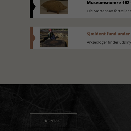
Museumsnumre 162 -
Ole Mortensøn fortælle
Sjældent fund under
Arkæologer finder udsmyk
KONTAKT