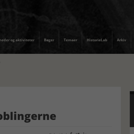
eder og aktiviteter
Bøger
Temaer
HistorieLab
Arkiv
e
Koblingerne