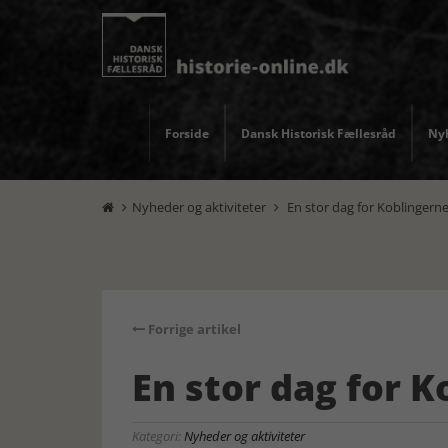
Forside
Dansk Historisk Fællesråd
Nyh
Nyheder og aktiviteter
En stor dag for Koblingern


Forrige artikel
En stor dag for 
Kategori:
Nyheder og aktiviteter