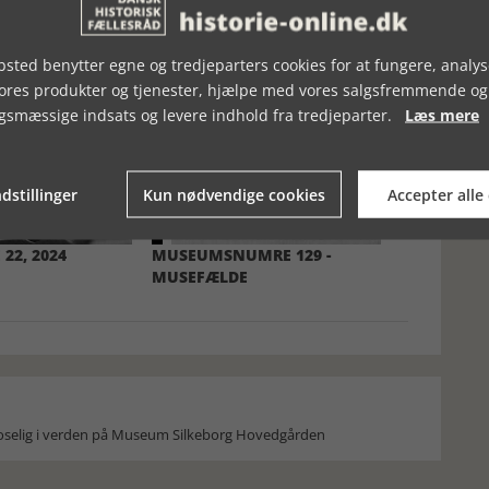
sted benytter egne og tredjeparters cookies for at fungere, analys
vores produkter og tjenester, hjælpe med vores salgsfremmende og
gsmæssige indsats og levere indhold fra tredjeparter.
Læs mere
dstillinger
Kun nødvendige cookies
Accepter alle
 22, 2024
MUSEUMSNUMRE 129 -
MUSEFÆLDE
moselig i verden på Museum Silkeborg Hovedgården