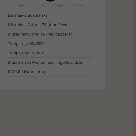
Lige nu
I dag
7 dage
28 dage
Danmarks sidste heks
Historiens Aktører 79 - John Reed
Museumsnumre 156 - radioapparat
TV-tips, uge 32, 2025
TV-tips, uge 19, 2026
Muslimernes Muhammad - og alle andres
RADAR: Historiebrug