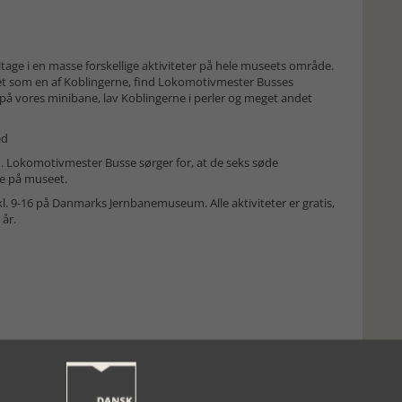
ltage i en masse forskellige aktiviteter på hele museets område.
tet som en af Koblingerne, find Lokomotivmester Busses
på vores minibane, lav Koblingerne i perler og meget andet
ed
 Lokomotivmester Busse sørger for, at de seks søde
ne på museet.
l. 9-16 på Danmarks Jernbanemuseum. Alle aktiviteter er gratis,
 år.