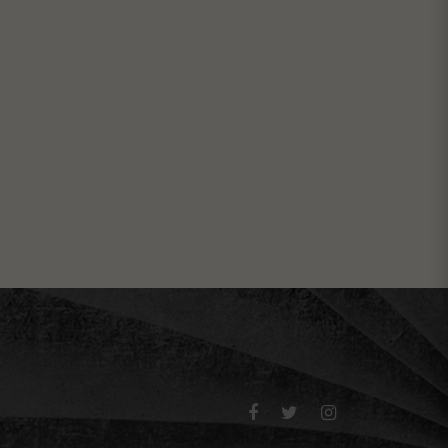


