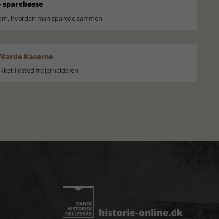
 sparebøsse
r om, hvordan man sparede sammen
 Varde Kaserne
ket ildsted fra jernalderen