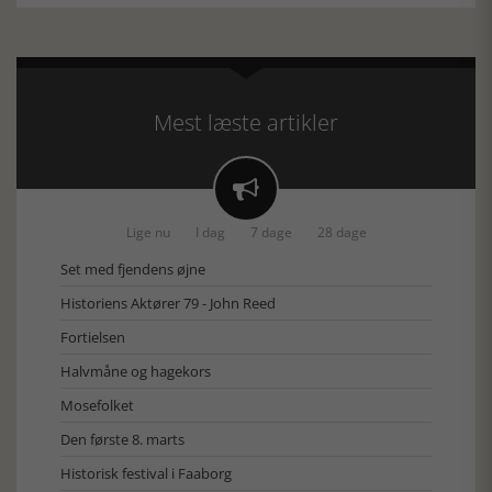
Mest læste artikler

Lige nu
I dag
7 dage
28 dage
Set med fjendens øjne
Historiens Aktører 79 - John Reed
Fortielsen
Halvmåne og hagekors
Mosefolket
Den første 8. marts
Historisk festival i Faaborg