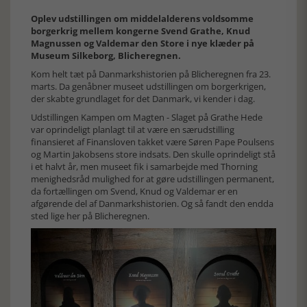
Oplev udstillingen om middelalderens voldsomme
borgerkrig mellem kongerne Svend Grathe, Knud
Magnussen og Valdemar den Store i nye klæder på
Museum Silkeborg, Blicheregnen.
Kom helt tæt på Danmarkshistorien på Blicheregnen fra 23.
marts. Da genåbner museet udstillingen om borgerkrigen,
der skabte grundlaget for det Danmark, vi kender i dag.
Udstillingen Kampen om Magten - Slaget på Grathe Hede
var oprindeligt planlagt til at være en særudstilling
finansieret af Finansloven takket være Søren Pape Poulsens
og Martin Jakobsens store indsats. Den skulle oprindeligt stå
i et halvt år, men museet fik i samarbejde med Thorning
menighedsråd mulighed for at gøre udstillingen permanent,
da fortællingen om Svend, Knud og Valdemar er en
afgørende del af Danmarkshistorien. Og så fandt den endda
sted lige her på Blicheregnen.