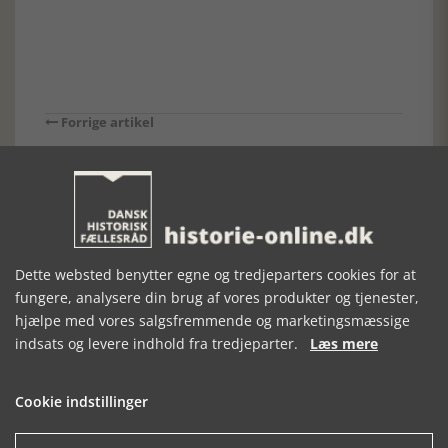
Forrige artikel
SE RELATEREDE ARTIKLER
Dette websted benytter egne og tredjeparters cookies for at
fungere, analysere din brug af vores produkter og tjenester,
hjælpe med vores salgsfremmende og marketingsmæssige
FERIERUNDVISNING
GUNDESTRUPKEDLEN
EGTVEDPIGEN,
I
STOR
indsats og levere indhold fra tredjeparter.
Læs mere
FÆNGSELSMUSEET
SÆRUDSTILLING
Cookie indstillinger