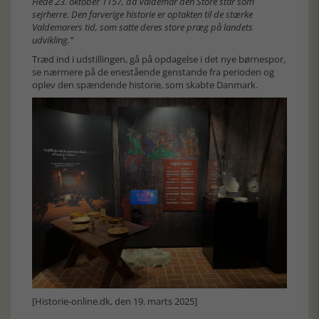
Hede 23. oktober 1157, da Valdemar den Store står som
sejrherre. Den farverige historie er optakten til de stærke
Valdemarers tid, som satte deres store præg på landets
udvikling.”
Træd ind i udstillingen, gå på opdagelse i det nye børnespor,
se nærmere på de enestående genstande fra perioden og
oplev den spændende historie, som skabte Danmark.
[Historie-online.dk, den 19. marts 2025]