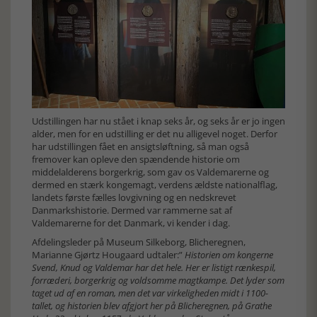
Udstillingen har nu stået i knap seks år, og seks år er jo ingen
alder, men for en udstilling er det nu alligevel noget. Derfor
har udstillingen fået en ansigtsløftning, så man også
fremover kan opleve den spændende historie om
middelalderens borgerkrig, som gav os Valdemarerne og
dermed en stærk kongemagt, verdens ældste nationalflag,
landets første fælles lovgivning og en nedskrevet
Danmarkshistorie. Dermed var rammerne sat af
Valdemarerne for det Danmark, vi kender i dag.
Afdelingsleder på Museum Silkeborg, Blicheregnen,
Marianne Gjørtz Hougaard udtaler:”
Historien om kongerne
Svend, Knud og Valdemar har det hele. Her er listigt rænkespil,
forræderi, borgerkrig og voldsomme magtkampe. Det lyder som
taget ud af en roman, men det var virkeligheden midt i 1100-
tallet, og historien blev afgjort her på Blicheregnen, på Grathe