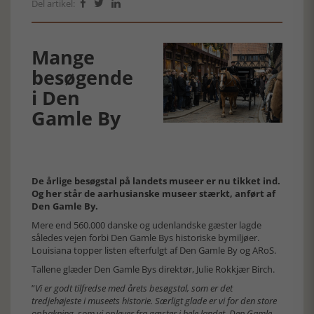
Del artikel:



Mange
besøgende
i Den
Gamle By
De årlige besøgstal på landets museer er nu tikket ind.
Og her står de aarhusianske museer stærkt, anført af
Den Gamle By.
Mere end 560.000 danske og udenlandske gæster lagde
således vejen forbi Den Gamle Bys historiske bymiljøer.
Louisiana topper listen efterfulgt af Den Gamle By og ARoS.
Tallene glæder Den Gamle Bys direktør, Julie Rokkjær Birch.
”
Vi er godt tilfredse med årets besøgstal, som er det
tredjehøjeste i museets historie. Særligt glade er vi for den store
opbakning, som vi oplever fra gæster i hele landet. Den Gamle