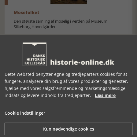
Mosefolket
Den største samling af moselig i verden på Museum
Silkeborg Hovedgården
Dette websted benytter egne og tredjeparters cookies for at
Historisk festival i Faaborg
fungere, analysere din brug af vores produkter og tjenester,
hjælpe med vores salgsfremmende og marketingsmæssige
FOBURGH Faaborg Internationale Historie Festival 2026 30.
oktober - 1. november 2026
indsats og levere indhold fra tredjeparter.
Læs mere
Cookie indstillinger
Kun nødvendige cookies