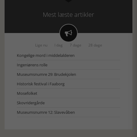
Mest læste artikler

Lige nu
I dag
7 dage
28 dage
Kongelige mord i middelalderen
Ingeniørens rolle
Museumsnumre 29: Brudekjolen
Historisk festival i Faaborg
Mosefolket
Skovridergårde
Museumsnumre 12: Slavevåben