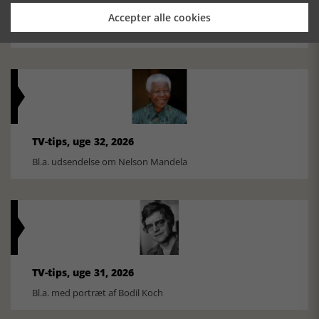
Historiens Aktører 79 - John Reed
Accepter alle cookies
Ole Mortensøn fortæller om den amerikanske journalist
TV-tips, uge 32, 2026
Bl.a. udsendelse om Nelson Mandela
TV-tips, uge 31, 2026
Bl.a. med portræt af Bodil Koch