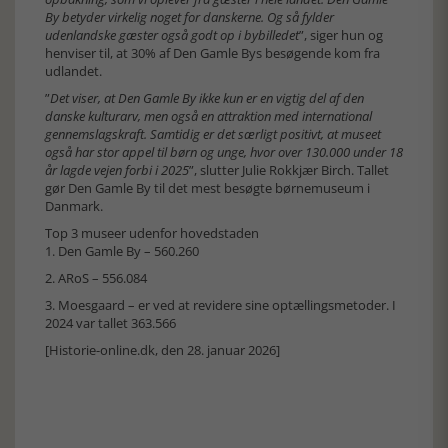
By betyder virkelig noget for danskerne. Og så fylder
udenlandske gæster også godt op i bybilledet
”, siger hun og
henviser til, at 30% af Den Gamle Bys besøgende kom fra
udlandet.
”
Det viser, at Den Gamle By ikke kun er en vigtig del af den
danske kulturarv, men også en attraktion med international
gennemslagskraft. Samtidig er det særligt positivt, at museet
også har stor appel til børn og unge, hvor over 130.000 under 18
år lagde vejen forbi i 2025
”, slutter Julie Rokkjær Birch. Tallet
gør Den Gamle By til det mest besøgte børnemuseum i
Danmark.
Top 3 museer udenfor hovedstaden
1. Den Gamle By – 560.260
2. ARoS – 556.084
3. Moesgaard – er ved at revidere sine optællingsmetoder. I
2024 var tallet 363.566
[Historie-online.dk, den 28. januar 2026]