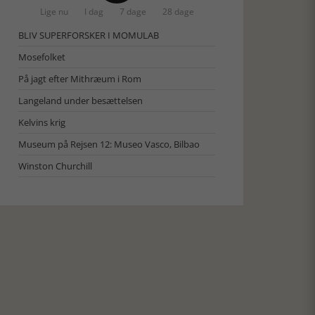
Lige nu
I dag
7 dage
28 dage
BLIV SUPERFORSKER I MOMULAB
Mosefolket
På jagt efter Mithræum i Rom
Langeland under besættelsen
Kelvins krig
Museum på Rejsen 12: Museo Vasco, Bilbao
Winston Churchill