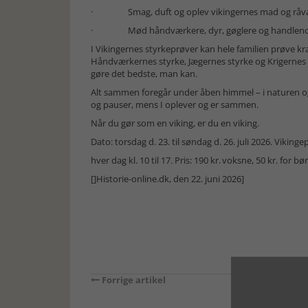
· Smag, duft og oplev vikingernes mad og råv
· Mød håndværkere, dyr, gøglere og handlende 
I Vikingernes styrkeprøver kan hele familien prøve 
Håndværkernes styrke, Jægernes styrke og Krigernes 
gøre det bedste, man kan.
Alt sammen foregår under åben himmel – i naturen og l
og pauser, mens I oplever og er sammen.
Når du gør som en viking, er du en viking.
Dato: torsdag d. 23. til søndag d. 26. juli 2026. Viki
hver dag kl. 10 til 17. Pris: 190 kr. voksne, 50 kr. for b
[]Historie-online.dk, den 22. juni 2026]
Forrige artikel