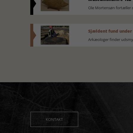
Ole Mortensøn fortælle
Sjældent fund under
Arkæologer finder udsmyk
KONTAKT