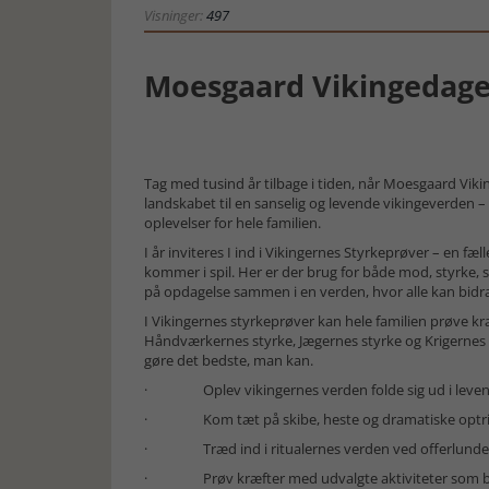
Visninger:
497
Moesgaard Vikingedage
Tag med tusind år tilbage i tiden, når Moesgaard Vik
landskabet til en sanselig og levende vikingeverden – f
oplevelser for hele familien.
I år inviteres I ind i Vikingernes Styrkeprøver – en fæll
kommer i spil. Her er der brug for både mod, styrke, 
på opdagelse sammen i en verden, hvor alle kan bidr
I Vikingernes styrkeprøver kan hele familien prøve 
Håndværkernes styrke, Jægernes styrke og Krigernes 
gøre det bedste, man kan.
· Oplev vikingernes verden folde sig ud i levend
· Kom tæt på skibe, heste og dramatiske optrin 
· Træd ind i ritualernes verden ved offerlund
· Prøv kræfter med udvalgte aktiviteter som b