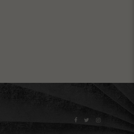


