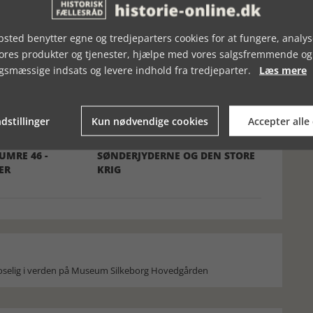
sted benytter egne og tredjeparters cookies for at fungere, analys
vores produkter og tjenester, hjælpe med vores salgsfremmende og
gsmæssige indsats og levere indhold fra tredjeparter.
Læs mere
dstillinger
Kun nødvendige cookies
Accepter alle
MRE 46 -
SØNDERJYDERNE OG DEN STORE
ER
KRIG
moselig i verden på Museum Silkeborg Hovedgården