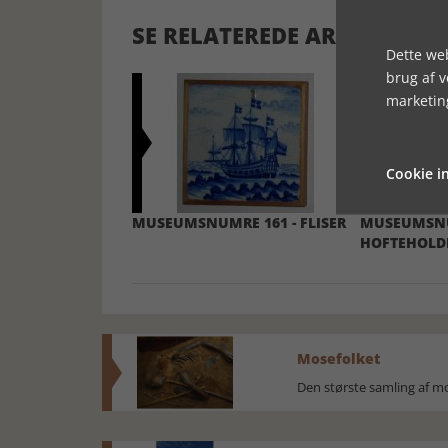
SE RELATEREDE ARTIKLER
Dette web
brug af 
marketin
Cookie in
MUSEUMSNUMRE 161 - FLISER
MUSEUMSNU
HOFTEHOLD
Mosefolket
Den største samling af 