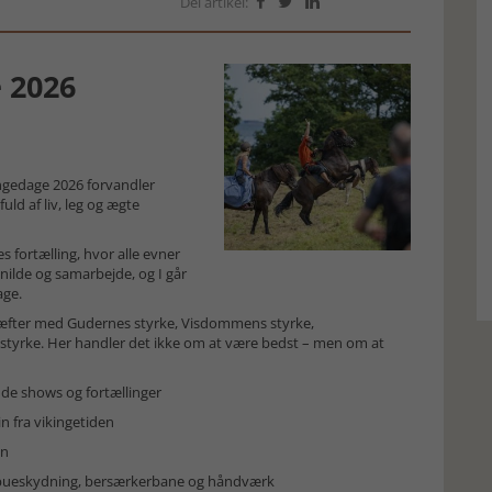
Del artikel:



 2026
ingedage 2026 forvandler
uld af liv, leg og ægte
es fortælling, hvor alle evner
snilde og samarbejde, og I går
age.
kræfter med Gudernes styrke, Visdommens styrke,
styrke. Her handler det ikke om at være bedst – men om at
e shows og fortællinger
fra vikingetiden
en
ueskydning, bersærkerbane og håndværk