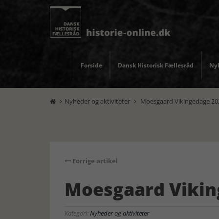
Forside
Dansk Historisk Fællesråd
Nyh
Nyheder og aktiviteter
Moesgaard Vikingedage 20


Forrige artikel
Moesgaard Vikin
Kategori:
Nyheder og aktiviteter