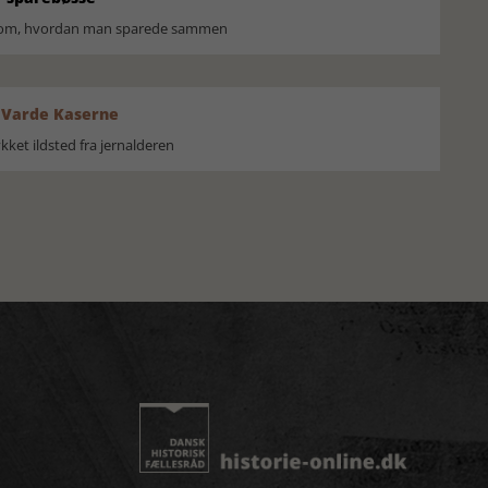
r om, hvordan man sparede sammen
 Varde Kaserne
ket ildsted fra jernalderen