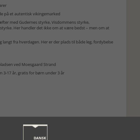
arer
på et autentisk vikingemarked
kræfter med Gudernes styrke, Visdommens styrke,
styrke. Her handler det ikke om at være bedst – men om at
angt fra hverdagen. Her er der plads til både leg, fordybelse
ngepladsen ved Moesgaard Strand
ørn 3-17 år, gratis for børn under 3 år