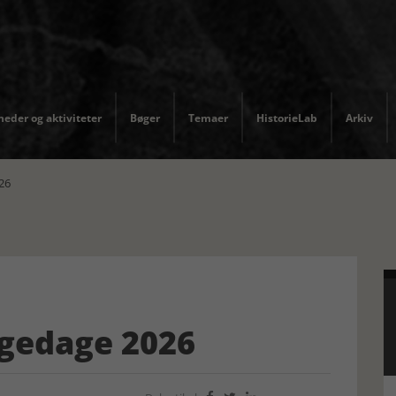
eder og aktiviteter
Bøger
Temaer
HistorieLab
Arkiv
26
gedage 2026