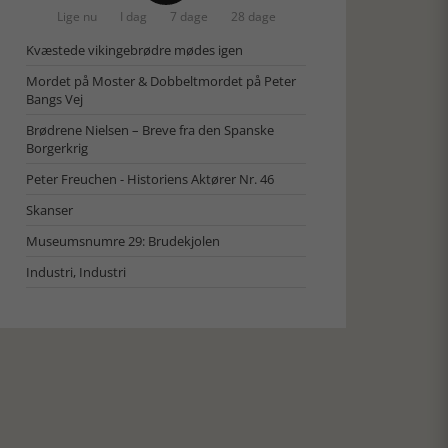
Lige nu
I dag
7 dage
28 dage
Kvæstede vikingebrødre mødes igen
Mordet på Moster & Dobbeltmordet på Peter
Bangs Vej
Brødrene Nielsen – Breve fra den Spanske
Borgerkrig
Peter Freuchen - Historiens Aktører Nr. 46
Skanser
Museumsnumre 29: Brudekjolen
Industri, Industri