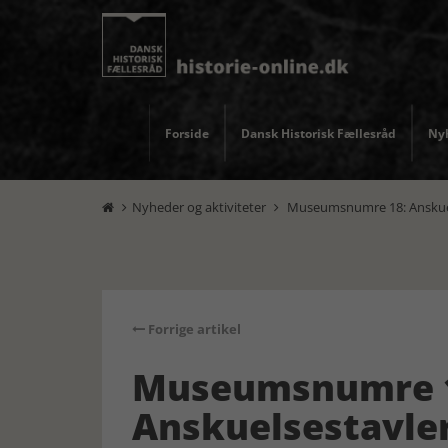
Forside
Dansk Historisk Fællesråd
Nyh
Nyheder og aktiviteter
Museumsnumre 18: Anskuel


Forrige artikel
Museumsnumre 
Anskuelsestavle