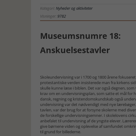
Kategori:
Nyheder og aktiviteter
Visninger:
9782
Museumsnumre 18:
Anskuelsestavler
Skoleundervisning var i 1700 og 1800 årene fokuseret 
protestantiske verden insisterede man fra kirkens sid
skulle kunne læse i biblen. Det var også degnen, som 
krav om en undervisningsplan, som satte et mål for hv
dansk, regning og kristendomskundskab også undervises
undervisning var det nødvendigt med nye lærebøger, 
tavlen, var der brug for at forsyne skolerne med dive
de forskellige undervisningsemner. I skolelovens cirk
anbefalet til undervisning af de yngste elever. Lærer
give børnene viden og oplevelse af samfundet omkring
til grund for billederne.