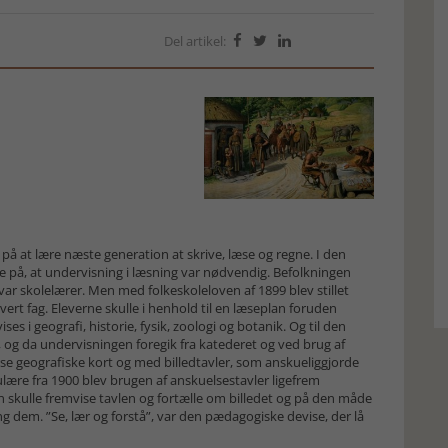
Del artikel:



på at lære næste generation at skrive, læse og regne. I den
e på, at undervisning i læsning var nødvendig. Befolkningen
var skolelærer. Men med folkeskoleloven af 1899 blev stillet
ert fag. Eleverne skulle i henhold til en læseplan foruden
 i geografi, historie, fysik, zoologi og botanik. Og til den
og da undervisningen foregik fra katederet og ved brug af
rse geografiske kort og med billedtavler, som anskueliggjorde
ulære fra 1900 blev brugen af anskuelsestavler ligefrem
en skulle fremvise tavlen og fortælle om billedet og på den måde
 dem. ”Se, lær og forstå”, var den pædagogiske devise, der lå