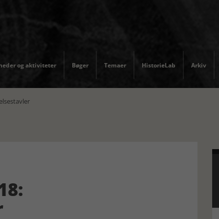
eder og aktiviteter
Bøger
Temaer
HistorieLab
Arkiv
sestavler
18:
r