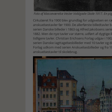
Foto af klasseværelse Vester Voldgade Skole 1917. En pi
Cirkulæret fra 1900 blev grundlag for udgivelsen en r
anskuelsestavler før 1900. De allerførste billedtavler
serien Danske billeder i 1863 og Alfred Jakobsens serie
1882. Men de nye tavler var større, udført af dygtige
tidligere tavler. Christian Erichsens Forlag udgav i 1
serien Danske Iagttagelsesbilleder med 10 tavler og d
Forlag udkom med serien Anskuelsesbilleder og fra 1
anskuelsestavler til skolebrug.