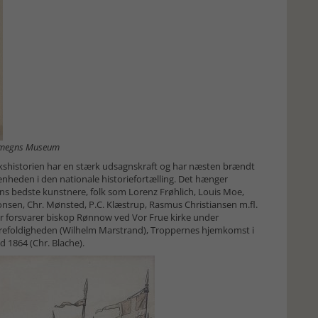
 Omegns Museum
kshistorien har en stærk udsagnskraft og har næsten brændt
ivenheden i den nationale historiefortælling. Det hænger
ns bedste kunstnere, folk som Lorenz Frøhlich, Louis Moe,
onsen, Chr. Mønsted, P.C. Klæstrup, Rasmus Christiansen m.fl.
r forsvarer biskop Rønnow ved Vor Frue kirke under
t Trefoldigheden (Wilhelm Marstrand), Troppernes hjemkomst i
 1864 (Chr. Blache).