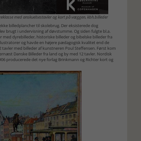
geklasse med anskuelsestavler og kort på væggen, kbh.billeder
ække billedplancher til skolebrug. Der eksisterede dog
 blev brugt i undervisning af døvstumme. Og siden fulgte bl.a.
r med dyrebilleder, historiske billeder og bibelske billeder fra
 illustratorer og havde en højere pædagogisk kvalitet end de
902 tavler med billeder af kunstneren Poul Steffensen. Først kom
ernæst Danske Billeder fra land og by med 12 tavler. Nordisk
906 producerede det nye forlag Brinkmann og Richter kort og