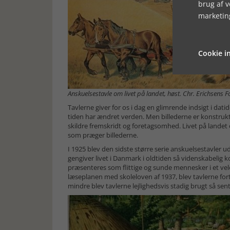
brug af 
marketin
Cookie in
Anskuelsestavle om livet på landet, høst. Chr. Erichsens F
Tavlerne giver for os i dag en glimrende indsigt i dati
tiden har ændret verden. Men billederne er konstrukt
skildre fremskridt og foretagsomhed. Livet på landet o
som præger billederne.
I 1925 blev den sidste større serie anskuelsestavler ud
gengiver livet i Danmark i oldtiden så videnskabelig k
præsenteres som flittige og sunde mennesker i et ve
læseplanen med skoleloven af 1937, blev tavlerne for
mindre blev tavlerne lejlighedsvis stadig brugt så sen