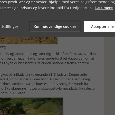
vores produkter og tjenester, hjælpe med vores salgsfremmende og
gsmæssige indsats og levere indhold fra tredjeparter.
Læs mere
dstillinger
Kun nødvendige cookies
Accepter alle
orlag
dens liv og landskaber, og samtidig en klar forståelse af, hvordan
ion, og der ligger i tavlerne en underforstået dagsorden om at
g i byen er idealiseret. Det er den nationale fremskridtstro,
givet på initiativ af skolemanden T. Silladsen. Denne serie
orrekt, som datidens viden tillod. Også oldtidens befolkning
lordnet samfund. Da anskuelsesundervisning forsvandt fra
tid. Skolebøgerne indtog anskuelsestavlernes plads. Ikke desto
t som i 1950-erne.