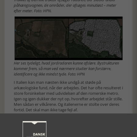
påhængsvognen, de områder, der afsøges minutiøst – meter
efter meter. Foto: HPN.
Her ses tydeligt, hvad jordradaren kunne afsløre. Bystrukturen
kommer frem, så man ved nærmere studier kan forstørre,
identificere og ikke mindst tyde. Foto: HPN
I Italien kan man næsten ikke undgå at støde på
arkæologiske fund, når der arbejdes. Det har ofte resulteret i
store forsinkelser med udvidelsen af den romerske metro.
Igen og igen dukker der nyt op, hvorefter arbejdet står stille.
Men sådan er vilkårene. Og italienerne er stolte over deres
fortid. Det skal man ikke tage fejl af.
Natale nærmer sig
På vej ind i december er man i færd med at klargøre
julekrybberne i kirkerne. Det gøres der umådelig meget ud