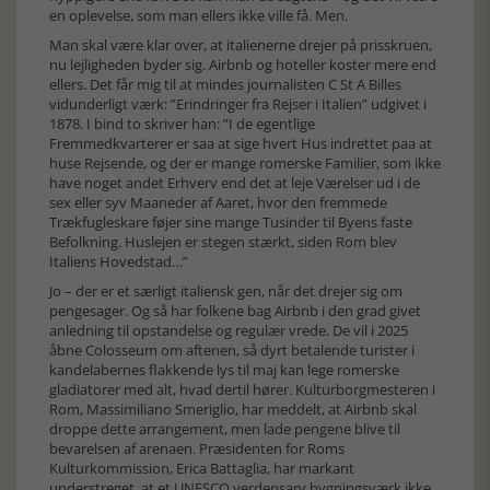
en oplevelse, som man ellers ikke ville få. Men.
Man skal være klar over, at italienerne drejer på prisskruen,
nu lejligheden byder sig. Airbnb og hoteller koster mere end
ellers. Det får mig til at mindes journalisten C St A Billes
vidunderligt værk: ”Erindringer fra Rejser i Italien” udgivet i
1878. I bind to skriver han: ”I de egentlige
Fremmedkvarterer er saa at sige hvert Hus indrettet paa at
huse Rejsende, og der er mange romerske Familier, som ikke
have noget andet Erhverv end det at leje Værelser ud i de
sex eller syv Maaneder af Aaret, hvor den fremmede
Trækfugleskare føjer sine mange Tusinder til Byens faste
Befolkning. Huslejen er stegen stærkt, siden Rom blev
Italiens Hovedstad…”
Jo – der er et særligt italiensk gen, når det drejer sig om
pengesager. Og så har folkene bag Airbnb i den grad givet
anledning til opstandelse og regulær vrede. De vil i 2025
åbne Colosseum om aftenen, så dyrt betalende turister i
kandelabernes flakkende lys til maj kan lege romerske
gladiatorer med alt, hvad dertil hører. Kulturborgmesteren i
Rom, Massimiliano Smeriglio, har meddelt, at Airbnb skal
droppe dette arrangement, men lade pengene blive til
bevarelsen af arenaen. Præsidenten for Roms
Kulturkommission, Erica Battaglia, har markant
understreget, at et UNESCO verdensarv bygningsværk ikke