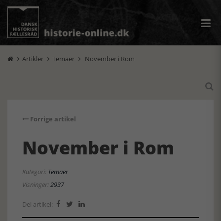
Artikler
Temaer
November i Rom




Forrige artikel
November i Rom
Kategori:
Temaer
Visninger:
2937
Del artikel:


