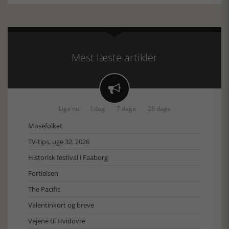
Mest læste artikler

Lige nu
I dag
7 dage
28 dage
Mosefolket
TV-tips, uge 32, 2026
Historisk festival i Faaborg
Fortielsen
The Pacific
Valentinkort og breve
Vejene til Hvidovre