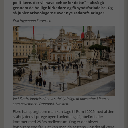
politikere, der vil have behov for dette” – altså gå
gennem de hellige kirkedøre og få syndsforladelse. Og
så jubler arkæologerne over nye radarafsløringer.
Erik Ingemann Sørensen
Ved Fædrelandets Alter ses det tydeligt, at november i Rom er
som november i Danmark. Næsten.
Flere har spurgt, om man kan tage til Rom i 2025 med al den
ståhej, der vil præge byen i anledning af jubelåret, der
kommer med 25 års mellemrum. Dog er der blevet
hyppigere end før. Det kan man da sagtens – og det vil være