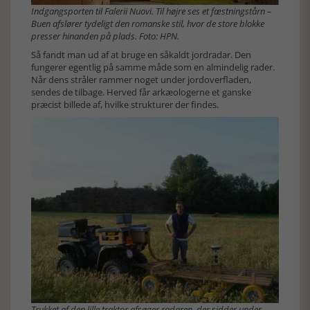
Indgangsporten til Falerii Nuovi. Til højre ses et fæstningstårn –
Buen afslører tydeligt den romanske stil, hvor de store blokke
presser hinanden på plads. Foto: HPN.
Så fandt man ud af at bruge en såkaldt jordradar. Den
fungerer egentlig på samme måde som en almindelig rader.
Når dens stråler rammer noget under jordoverfladen,
sendes de tilbage. Herved får arkæologerne et ganske
præcist billede af, hvilke strukturer der findes.
Trukket af den lille traktor afsøger radaren, der sidder under