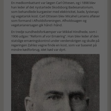
En medkombattant var lægen Carl Ottesen, og i 1898 blev
han leder af det nystartede Skodsborg Badesanatorium,
som behandlede kurgæster med elektricitet, bade, lysterapi
og vegetarisk kost. Carl Ottesen blev Micahel Larsens afløser
som formand i Afholdsforeningen. Afholdssagen og
vegetarianersagen gik hånd i hånd.
En tredje sundhedsforkæmper var Mikkel Hindhede, som i
1906 udgav: "Reform af vor Ernæring". Han blev leder af den
statslige ernæringskontrol under verdenskrigen og skulle på
regeringen Zahles vegne finde en kost, som var baseret på
mindre kødforbrug, idet kød var dyrt.