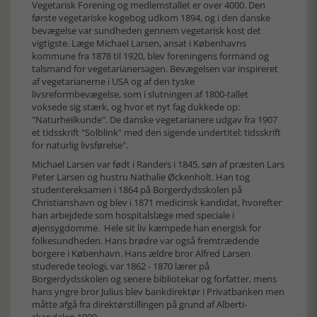
Vegetarisk Forening og medlemstallet er over 4000. Den
første vegetariske kogebog udkom 1894, og i den danske
bevægelse var sundheden gennem vegetarisk kost det
vigtigste. Læge Michael Larsen, ansat i Københavns
kommune fra 1878 til 1920, blev foreningens formand og
talsmand for vegetarianersagen. Bevægelsen var inspireret
af vegetarianerne i USA og af den tyske
livsreformbevægelse, som i slutningen af 1800-tallet
voksede sig stærk, og hvor et nyt fag dukkede op:
"Naturheilkunde". De danske vegetarianere udgav fra 1907
et tidsskrift "Solblink" med den sigende undertitel: tidsskrift
for naturlig livsførelse".
Michael Larsen var født i Randers i 1845, søn af præsten Lars
Peter Larsen og hustru Nathalie Øckenholt. Han tog
studentereksamen i 1864 på Borgerdydsskolen på
Christianshavn og blev i 1871 medicinsk kandidat, hvorefter
han arbejdede som hospitalslæge med speciale i
øjensygdomme. Hele sit liv kæmpede han energisk for
folkesundheden. Hans brødre var også fremtrædende
borgere i København. Hans ældre bror Alfred Larsen
studerede teologi, var 1862 - 1870 lærer på
Borgerdydsskolen og senere bibliotekar og forfatter, mens
hans yngre bror Julius blev bankdirektør i Privatbanken men
måtte afgå fra direktørstillingen på grund af Alberti-