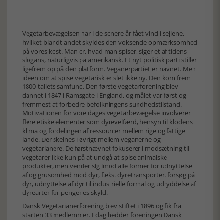
Vegetarbevægelsen har i de senere år fået vind i sejlene,
hvilket blandt andet skyldes den voksende opmærksomhed
på vores kost. Man er, hvad man spiser, siger et af tidens
slogans, naturligvis på amerikansk. Et nyt politisk parti stiller
ligefrem op på den platform. Veganerpartiet er navnet. Men
ideen om at spise vegetarisk er slet ikke ny. Den kom frem i
1800-tallets samfund. Den første vegetarforening blev
dannet i 1847 i Ramsgate i England, og målet var først og
fremmest at forbedre befolkningens sundhedstilstand.
Motivationen for vore dages vegetarbevægelse involverer
flere etiske elementer som dyrevelfærd, hensyn til klodens
klima og fordelingen af ressourcer mellem rige og fattige
lande. Der skelnes i øvrigt mellem veganerne og
vegetarianere. De førstnævnet fokuserer i modsætning til
vegetarer ikke kun på at undgå at spise animalske
produkter, men vender sig imod alle former for udnyttelse
af og grusomhed mod dyr, f.eks. dyretransporter, forsøg på
dyr, udnyttelse af dyr til industrielle formål og udryddelse af
dyrearter for pengenes skyld.
Dansk Vegetarianerforening blev stiftet i 1896 og fik fra
starten 33 medlemmer. I dag hedder foreningen Dansk