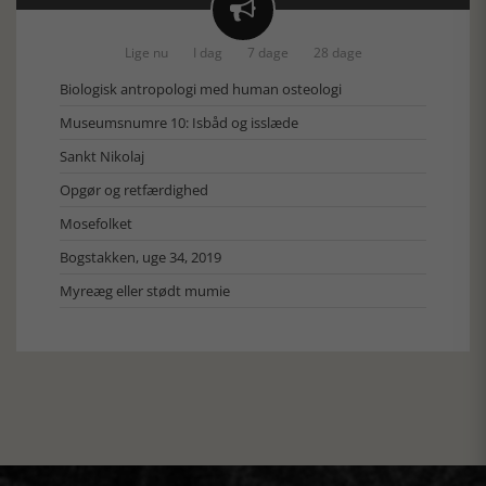

Lige nu
I dag
7 dage
28 dage
Biologisk antropologi med human osteologi
Museumsnumre 10: Isbåd og isslæde
Sankt Nikolaj
Opgør og retfærdighed
Mosefolket
Bogstakken, uge 34, 2019
Myreæg eller stødt mumie