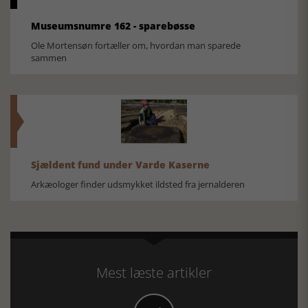
Museumsnumre 162 - sparebøsse
Ole Mortensøn fortæller om, hvordan man sparede
sammen
Sjældent fund under Varde Kaserne
Arkæologer finder udsmykket ildsted fra jernalderen
Mest læste artikler