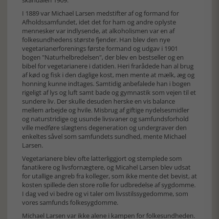
skandalen 1909.
I 1889 var Michael Larsen medstifter af og formand for
Afholdssamfundet, idet det for ham og andre oplyste
mennesker var indlysende, at alkoholismen var en af
folkesundhedens største fjender. Han blev den nye
vegetarianerforenings første formand og udgav i 1901
bogen "Naturhelbredelsen", der blev en bestseller og en
bibel for vegetarianere i datiden. Heri frarådede han al brug
af kød og fisk i den daglige kost, men mente at mælk, æg og
honning kunne indtages. Samtidig anbefalede han i bogen
rigeligt af lys og luft samt bade og gymnastik som vejen til et
sundere liv. Der skulle desuden herske en vis balance
mellem arbejde og hvile. Misbrug af giftige nydelsesmidler
og naturstridige og usunde livsvaner og samfundsforhold
ville medføre slægtens degeneration og undergraver den
enkeltes såvel som samfundets sundhed, mente Michael
Larsen.
Vegetarianere blev ofte latterliggjort og stemplede som
fanatikere og livsfornægtere, og Micahel Larsen blev udsat
for utallige angreb fra kolleger, som ikke mente det bevist, at
kosten spillede den store rolle for udbredelse af sygdomme.
I dag ved vi bedre og vi taler om livsstilssygedomme, som
vores samfunds folkesygdomme.
Michael Larsen var ikke alene i kampen for folkesundheden.