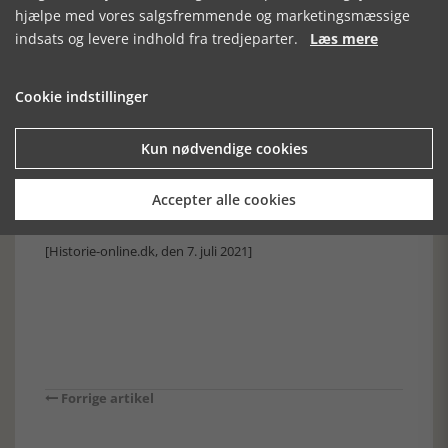
hjælpe med vores salgsfremmende og marketingsmæssige
amerikanske deltagere. Kampen mod tobakken blev lang og
vanskelig, men er i dag nået meget langt. Færre og færre
indsats og levere indhold fra tredjeparter.
Læs mere
ryger. Værre ser det ud med kosten. Fedme er blevet en
folkesygdom.
Cookie indstillinger
Til ære for Michael Larsen indstiftede Dansk Vegetarisk
Forening i 1915 på hans 70-års fødselsdag en børnefond og
fonden drev i 1930-erne et børnehjem. Fonden uddeler
Kun nødvendige cookies
stadig mindre beløb hvert år til vegetariske børnehjem.
Michael Larsen døde i 1922.
Ole Mortensøn
Accepter alle cookies
Se de øvrige artikler i serien "Historiens Aktører" her
[Historie-online.dk, den 7. juli 2021]
Forrige artikel