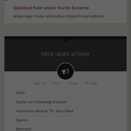
Sjældent fund under Varde Kaserne
Arkæologer finder udsmykket ildsted fra jernalderen
Mest læste artikler

Lige nu
I dag
7 dage
28 dage
Edith
Spelet om Schleswig-Holstein
Historiens Aktører 79 - John Reed
Sparta
Blomster