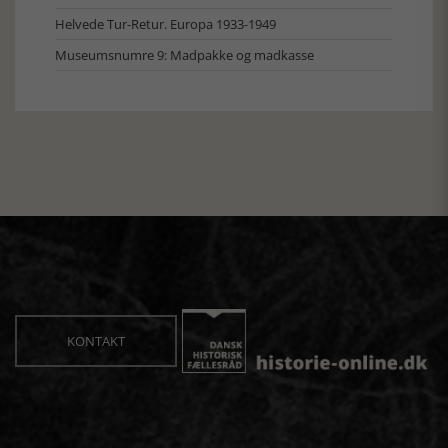
Helvede Tur-Retur. Europa 1933-1949
Museumsnumre 9: Madpakke og madkasse
KONTAKT