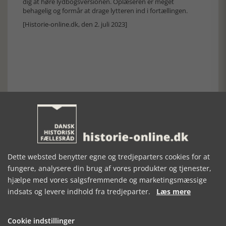
dig at høre lydbogsversionen. Oplæseren er meget
behagelig og formår at drage lytteren ind i fortællingen.
[Historie-online.dk, den 2. juli 2023]
Forrige artikel
SE RELATEREDE ARTIKLER
Dette websted benytter egne og tredjeparters cookies for at
fungere, analysere din brug af vores produkter og tjenester,
hjælpe med vores salgsfremmende og marketingsmæssige
indsats og levere indhold fra tredjeparter.
Læs mere
POLEN I 1000 ÅR
KÆRLIGHED I
MASSAKREN PÅ
- SET FRA
KOMMUNISMENS
ÆBLEVEJ
KRAKÓW
TID
Cookie indstillinger