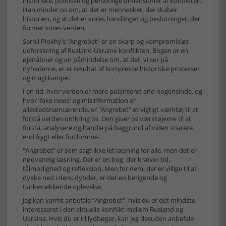
historiske, politiske og personlige dimensioner af konflikten.
Han minder os om, at det er mennesker, der skaber
historien, og at det er vores handlinger og beslutninger, der
former vores verden.
Serhii Plokhy’s "Angrebet" er en skarp og kompromisløs
udforskning af Rusland-Ukraine konflikten. Bogen er en
øjenåbner og en påmindelse om, at det, vi ser på
nyhederne, er et resultat af komplekse historiske processer
og magtkampe.
I en tid, hvor verden er mere polariseret end nogensinde, og
hvor 'fake news' og misinformation er
allestedsnærværende, er "Angrebet" et vigtigt værktøj til at
forstå verden omkring os. Den giver os værktøjerne til at
forstå, analysere og handle på baggrund af viden snarere
end frygt eller fordomme.
"Angrebet" er som sagt ikke let læsning for alle, men det er
nødvendig læsning. Det er en bog, der kræver tid,
tålmodighed og refleksion. Men for dem, der er villige til at
dykke ned i dens dybder, er det en berigende og
tankevækkende oplevelse.
Jeg kan varmt anbefale ”Angrebet”, hvis du er det mindste
interesseret i den aktuelle konflikt mellem Rusland og
Ukraine. Hvis du er til lydbøger, kan jeg desuden anbefale