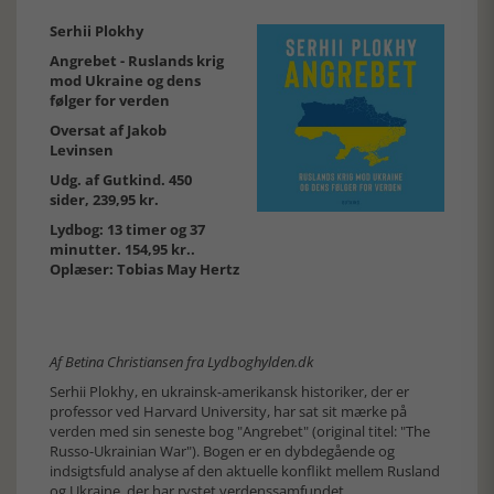
Serhii Plokhy
Angrebet - Ruslands krig
mod Ukraine og dens
følger for verden
Oversat af Jakob
Levinsen
Udg. af Gutkind. 450
sider, 239,95 kr.
Lydbog: 13 timer og 37
minutter. 154,95 kr..
Oplæser: Tobias May Hertz
Af Betina Christiansen fra
Lydboghylden.dk
Serhii Plokhy, en ukrainsk-amerikansk historiker, der er
professor ved Harvard University, har sat sit mærke på
verden med sin seneste bog "Angrebet" (original titel: "The
Russo-Ukrainian War"). Bogen er en dybdegående og
indsigtsfuld analyse af den aktuelle konflikt mellem Rusland
og Ukraine, der har rystet verdenssamfundet.