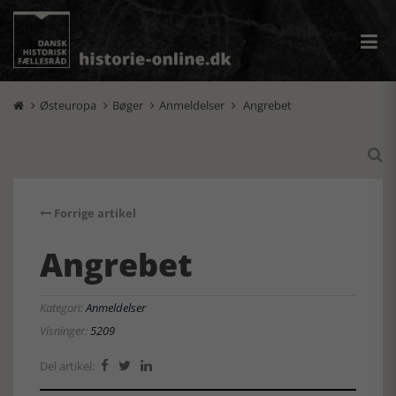
Østeuropa
Bøger
Anmeldelser
Angrebet





Forrige artikel
Angrebet
Kategori:
Anmeldelser
Visninger:
5209
Del artikel:


