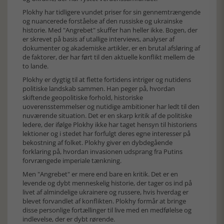
Plokhy har tidligere vundet priser for sin gennemtrængende
og nuancerede forståelse af den russiske og ukrainske
historie. Med "Angrebet" skuffer han heller ikke. Bogen, der
er skrevet på basis af utallige interviews, analyser af
dokumenter og akademiske artikler, er en brutal afsløring af
de faktorer, der har ført til den aktuelle konflikt mellem de
to lande.
Plokhy er dygtig til at flette fortidens intriger og nutidens
politiske landskab sammen. Han peger på, hvordan
skiftende geopolitiske forhold, historiske
uoverensstemmelser og nutidige ambitioner har ledt til den
nuværende situation. Det er en skarp kritik af de politiske
ledere, der ifølge Plokhy ikke har taget hensyn til historiens
lektioner og i stedet har forfulgt deres egne interesser på
bekostning af folket. Plokhy giver en dybdegående
forklaring på, hvordan invasionen udsprang fra Putins
forvrængede imperiale tænkning.
Men "Angrebet" er mere end bare en kritik. Det er en
levende og dybt menneskelig historie, der tager os ind på
livet af almindelige ukrainere og russere, hvis hverdag er
blevet forvandlet af konflikten. Plokhy formår at bringe
disse personlige fortællinger til live med en medfølelse og
indlevelse, der er dybt rørende.