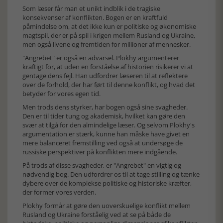
Som læser får man et unikt indblik i de tragiske
konsekvenser af konflikten. Bogen er en kraftfuld
påmindelse om, at det ikke kun er politiske og økonomiske
magtspil, der er på spil i krigen mellem Rusland og Ukraine,
men også livene og fremtiden for millioner af mennesker.
"Angrebet" er også en advarsel. Plokhy argumenterer
kraftigt for, at uden en forståelse af historien risikerer vi at
gentage dens fejl. Han udfordrer læseren til at reflektere
over de forhold, der har ført til denne konflikt, og hvad det
betyder for vores egen tid.
Men trods dens styrker, har bogen også sine svagheder.
Den er til tider tung og akademisk, hvilket kan gøre den
svær at tilgå for den almindelige læser. Og selvom Plokhy's
argumentation er stærk, kunne han måske have givet en
mere balanceret fremstilling ved også at undersøge de
russiske perspektiver på konflikten mere indgående.
På trods af disse svagheder, er "Angrebet" en vigtig og
nødvendig bog. Den udfordrer os til at tage stilling og tænke
dybere over de komplekse politiske og historiske kræfter,
der former vores verden.
Plokhy formår at gøre den uoverskuelige konflikt mellem
Rusland og Ukraine forståelig ved at se på både de