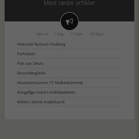
Mest læste artikler

Lige nu
I dag
7 dage
28 dage
Historisk festival i Faaborg
Fortielsen
Piet van Deurs
Skovridergårde
Museumsnumre 17: Malkeskammel
Kongelige mord i middelalderen
Kirken i dansk malerkunst