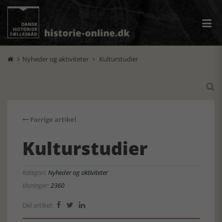
Nyheder og aktiviteter
Kulturstudier



Forrige artikel
Kulturstudier
Kategori:
Nyheder og aktiviteter
Visninger:
2360
Del artikel:


