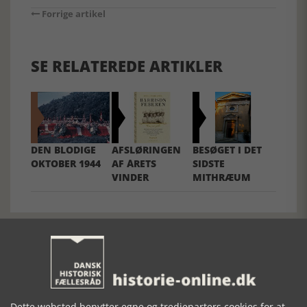
Forrige artikel
SE RELATEREDE ARTIKLER
DEN BLODIGE
AFSLØRINGEN
BESØGET I DET
OKTOBER 1944
AF ÅRETS
SIDSTE
VINDER
MITHRÆUM
Dette websted benytter egne og tredjeparters cookies for at