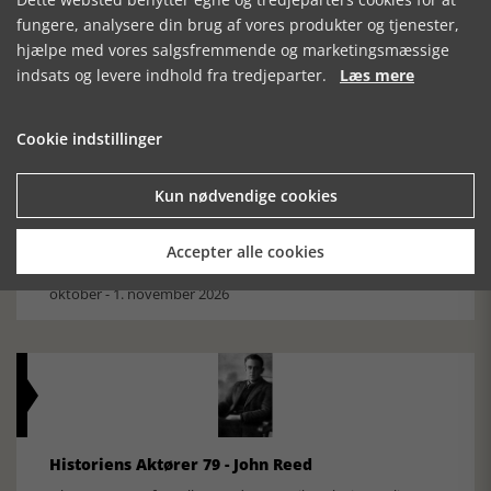
Mosefolket
fungere, analysere din brug af vores produkter og tjenester,
Den største samling af moselig i verden på Museum
hjælpe med vores salgsfremmende og marketingsmæssige
Silkeborg Hovedgården
indsats og levere indhold fra tredjeparter.
Læs mere
Cookie indstillinger
Kun nødvendige cookies
Historisk festival i Faaborg
Accepter alle cookies
FOBURGH Faaborg Internationale Historie Festival 2026 30.
oktober - 1. november 2026
Historiens Aktører 79 - John Reed