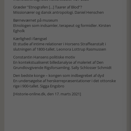
Græder ”Etnografen […] Taarer af Blod”?
Missionærer og dansk antropologi. Daniel Henschen
Børneværnet på museum
Etnologen som indsamler, terapeut og formidler. Kirsten
Egholk
Kærlighed i fængsel
Et studie af intime relationer i Horsens Straffeanstalt i
slutningen af 1800-tallet. Leonora Lottrup Rasmussen
Constantin Hansens politiske motiv
En kontekstualiseret billedanalyse af maleriet af Den
Grundlovgivende Rigsforsamling. Sally Schlosser Schmidt
Den bedste konge – kongen som indbegrebet af dyd
En undersøgelse af herskerrepræsentationer i det ottonske
rige i 900-tallet. Sigga Engsbro
[Historie-online.dk, den 17. marts 2021]