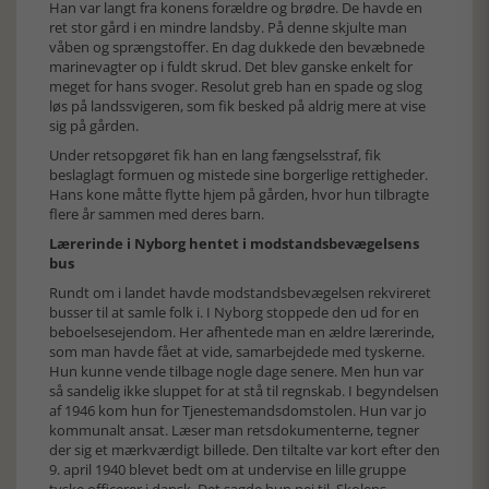
Han var langt fra konens forældre og brødre. De havde en
ret stor gård i en mindre landsby. På denne skjulte man
våben og sprængstoffer. En dag dukkede den bevæbnede
marinevagter op i fuldt skrud. Det blev ganske enkelt for
meget for hans svoger. Resolut greb han en spade og slog
løs på landssvigeren, som fik besked på aldrig mere at vise
sig på gården.
Under retsopgøret fik han en lang fængselsstraf, fik
beslaglagt formuen og mistede sine borgerlige rettigheder.
Hans kone måtte flytte hjem på gården, hvor hun tilbragte
flere år sammen med deres barn.
Lærerinde i Nyborg hentet i modstandsbevægelsens
bus
Rundt om i landet havde modstandsbevægelsen rekvireret
busser til at samle folk i. I Nyborg stoppede den ud for en
beboelsesejendom. Her afhentede man en ældre lærerinde,
som man havde fået at vide, samarbejdede med tyskerne.
Hun kunne vende tilbage nogle dage senere. Men hun var
så sandelig ikke sluppet for at stå til regnskab. I begyndelsen
af 1946 kom hun for Tjenestemandsdomstolen. Hun var jo
kommunalt ansat. Læser man retsdokumenterne, tegner
der sig et mærkværdigt billede. Den tiltalte var kort efter den
9. april 1940 blevet bedt om at undervise en lille gruppe