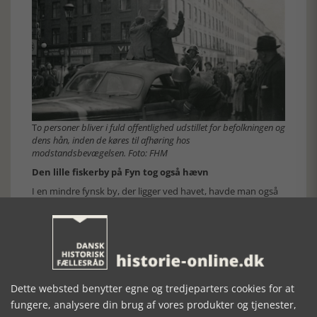
T
o personer bliver i fuld offentlighed udstillet for befolkningen og
dens hån, inden de køres til afhøring hos
modstandsbevægelsen. Foto: FHM
Den lille fiskerby på Fyn tog også hævn
I en mindre fynsk by, der ligger ved havet, havde man også
travlt med at hævne sig. En kvinde, der havde fået et barn
med en tysk soldat, var blevet afhentet af frihedskæmperne.
Med sit barn i barnevognen måtte hun gå gennem byen,
mens hun blev spyttet på. Og så blev der kastet æg efter
hende. De ramte imidlertid mest byens politimand, der var
dukket op igen. Han nåede at gå under jorden den 19.
september 1944. Herefter fortsatte han som
Dette websted benytter egne og tredjeparters cookies for at
frihedskæmper.
fungere, analysere din brug af vores produkter og tjenester,
Det mest interessante er i særdeleshed moderen med