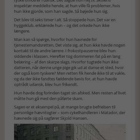
tyske officerer i dansk. Det sagde hun nej til. Skolens
inspektør meddelte hende, at hun ville få problemer, hvis
hun ikke gjorde, som han sagde. Så bøjede hun sig.
Det blev til seks timer i alt. Så stoppede hun. Det var en
hyggeklub, erklærede hun – og det orkede hun ikke
længere.
Man kan så spørge, hvorfor hun havnede for
tjenestemandsretten, Det viste sig, at hun ikke havde nogen
kontakt til de andre lærere. I frokostpauserne blev hun
siddende i klassen. Herefter tog dommeren fat på en lang
belæring – af den skarpe slags, Hvorfor tugtede hun ikke
datteren, når denne unge pige gik ud at danse et sted, hvor
der også kom tyskere? Men retten fik hende ikke til at vakle,
og da der ikke fandtes fældende bevis for, at hun havde
optrådt udansk, blev hun frikendt.
Hun havde dog forinden taget sin afsked. Men resten af livet
måtte hun gå med den påførte skam.
Sagen er et eksempel på, at mange brugte befrielsen til
personlige hævntogter – som cykelhandleren i Matador, der
hævnede sig på sagfører Skjold Hansen.