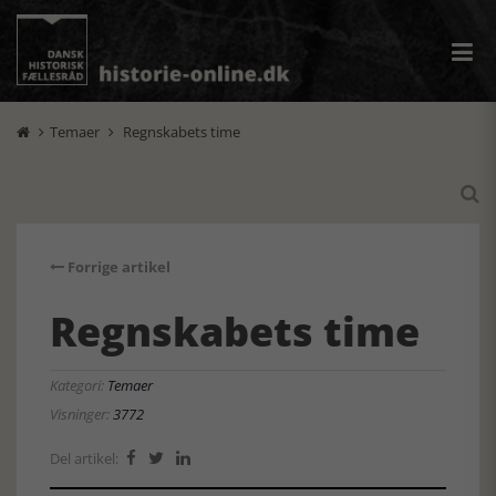
Temaer
Regnskabets time



Forrige artikel
Regnskabets time
Kategori:
Temaer
Visninger:
3772
Del artikel:


