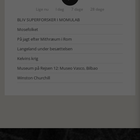
Lige nu
I dag
7 dage
28 dage
BLIV SUPERFORSKER I MOMULAB
Mosefolket
På jagt efter Mithræum i Rom
Langeland under besættelsen
Kelvins krig
Museum på Rejsen 12: Museo Vasco, Bilbao
Winston Churchill