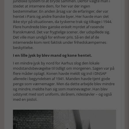
juridiske system til at bryde sammen. Derfor valgte man i
stedet at internere dem, for her var der ingen
bestemmelser. En anden årsag var de erfaringer, der var
hentet i Paris og andre franske byer, Her havde man slet
ikke styr på situationen, da tyskerne trak sig tilbage i 1944.
Flere hundrede blev ganske enkelt myrdet af rasende
franskmænd. Det var frygtelige scener, der udspillede sig.
Det ville man undgå for enhver pris. Så en del af de
internerede kom rent faktisk under frihedskæmpernes
beskyttelse.
I en lille jysk by blev mand og kone hentet.
I en mindre jysk by nord for Aarhus slog den lokale
modstandsbevægelse til tidligt om morgenen. Sagen var på
flere måder oplagt. Konen havde meldt sig ind i DNSAP
allerede i begyndelsen af 1941. Manden havde tjent gode
penge som værnemager. Men da dette arbejde blev mindre
og mindre, meldte han sig som marinevægter. Han blev
udstyret med sort uniform, skrårem, ridestøvler – og også
med en pistol.