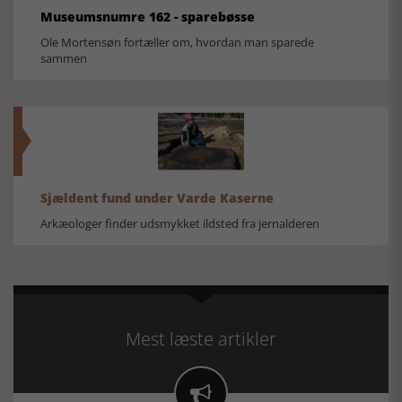
Museumsnumre 162 - sparebøsse
Ole Mortensøn fortæller om, hvordan man sparede
sammen
Sjældent fund under Varde Kaserne
Arkæologer finder udsmykket ildsted fra jernalderen
Mest læste artikler
